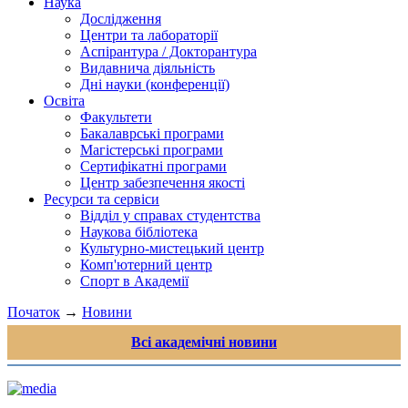
Наука
Дослідження
Центри та лабораторії
Аспірантура / Докторантура
Видавнича діяльність
Дні науки (конференції)
Освіта
Факультети
Бакалаврські програми
Магістерські програми
Сертифікатні програми
Центр забезпечення якості
Ресурси та сервіси
Відділ у справах студентства
Наукова бібліотека
Культурно-мистецький центр
Комп'ютерний центр
Спорт в Академії
Початок
→
Новини
Всі академічні новини