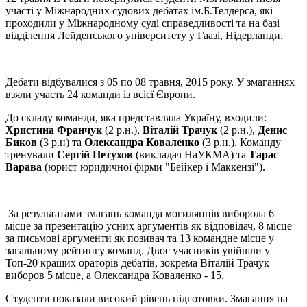
участі у Міжнародних судових дебатах ім.Б.Телдерса, які
проходили у Міжнародному суді справедливості та на базі
відділення Лейденського університету у Гаазі, Нідерланди.
Дебати відбувалися з 05 по 08 травня, 2015 року. У змаганнях
взяли участь 24 команди із всієї Європи.
До складу команди, яка представляла Україну, входили:
Христина Франчук
(2 р.н.),
Віталій Трачук
(2 р.н.),
Денис
Биков
(3 р.н) та
Олександра Коваленко
(3 р.н.). Команду
тренували
Сергій Петухов
(викладач НаУКМА) та
Тарас
Варава
(юрист юридичної фірми "Бейкер і Маккензі").
За результатами змагань команда могилянців виборола 6
місце за презентацію усних аргументів як відповідач, 8 місце
за письмові аргументи як позивач та 13 командне місце у
загальному рейтингу команд. Двоє учасників увійшли у
Топ-20 кращих ораторів дебатів, зокрема Віталій Трачук
виборов 5 місце, а Олександра Коваленко - 15.
Студенти показали високий рівень підготовки. Змагання на