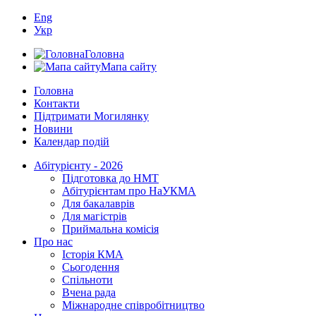
Eng
Укр
Головна
Мапа сайту
Головна
Контакти
Підтримати Могилянку
Новини
Календар подій
Абітурієнту - 2026
Підготовка до НМТ
Абітурієнтам про НаУКМА
Для бакалаврів
Для магістрів
Приймальна комісія
Про нас
Історія КМА
Сьогодення
Спільноти
Вчена рада
Міжнародне співробітництво