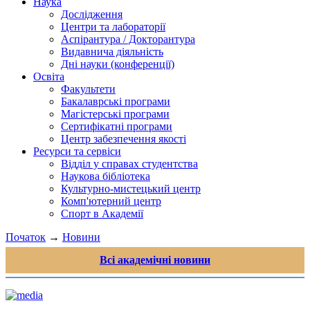
Наука
Дослідження
Центри та лабораторії
Аспірантура / Докторантура
Видавнича діяльність
Дні науки (конференції)
Освіта
Факультети
Бакалаврські програми
Магістерські програми
Сертифікатні програми
Центр забезпечення якості
Ресурси та сервіси
Відділ у справах студентства
Наукова бібліотека
Культурно-мистецький центр
Комп'ютерний центр
Спорт в Академії
Початок
→
Новини
Всі академічні новини