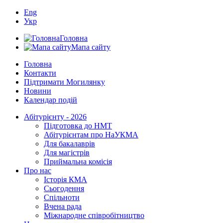
Eng
Укр
Головна
Мапа сайту
Головна
Контакти
Підтримати Могилянку
Новини
Календар подій
Абітурієнту - 2026
Підготовка до НМТ
Абітурієнтам про НаУКМА
Для бакалаврів
Для магістрів
Приймальна комісія
Про нас
Історія КМА
Сьогодення
Спільноти
Вчена рада
Міжнародне співробітництво