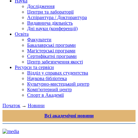
Наука
Дослідження
Центри та лабораторії
Аспірантура / Докторантура
Видавнича діяльність
Дні науки (конференції)
Освіта
Факультети
Бакалаврські програми
Магістерські програми
Сертифікатні програми
Центр забезпечення якості
Ресурси та сервіси
Відділ у справах студентства
Наукова бібліотека
Культурно-мистецький центр
Комп'ютерний центр
Спорт в Академії
Початок
→
Новини
Всі академічні новини