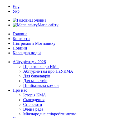
Eng
Укр
Головна
Мапа сайту
Головна
Контакти
Підтримати Могилянку
Новини
Календар подій
Абітурієнту - 2026
Підготовка до НМТ
Абітурієнтам про НаУКМА
Для бакалаврів
Для магістрів
Приймальна комісія
Про нас
Історія КМА
Сьогодення
Спільноти
Вчена рада
Міжнародне співробітництво