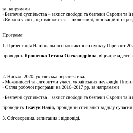
за напрямами
«Безпечні суспільства – захист свободи та безпеки Європи та її
«Європа у світі, що змінюється – інклюзивні, інноваційні та р
Програма:
1. Презентація Національного контактного пункту Горизонт 
проводять
Ярошенко Тетяна Олександрівна
, віце-президент 
2. Horizon 2020: українська перспектива:
- Можливості та алгоритми участі українських науковців і інсти
- Огляд робочої програми на 2016–2017 рр. за напрямами
«Безпечні суспільства – захист свободи та безпеки Європи та її
проводить
Ткачук Надія
, провідний спеціаліст відділу сучас
3. Обговорення, запитання і відповіді.