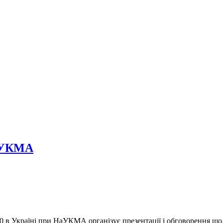
НаУКМА
 Україні при НаУКМА організує презентації і обговорення щод