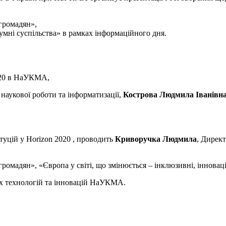
 громадян»,
озумні суспільства» в рамках інформаційного дня.
2020 в НаУКМА,
з наукової роботи та інформатизації,
Кострова Людмила Іванівн
туцій у Horizon 2020 , проводить
Криворучка Людмила
, Дирек
 громадян», «Європа у світі, що змінюється – інклюзивні, інновац
них технологій та інновацій НаУКМА.