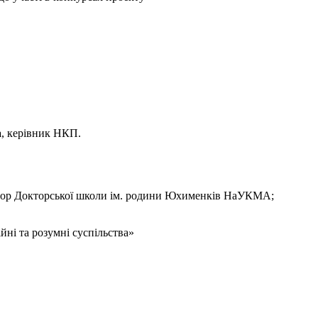
а
, керівник НКП.
тор Докторської школи ім. родини Юхименків НаУКМА;
ійні та розумні суспільства»