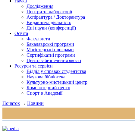
Наука
Дослідження
Центри та лабораторії
Аспірантура / Докторантура
Видавнича діяльність
Дні науки (конференції)
Освіта
Факультети
Бакалаврські програми
Магістерські програми
Сертифікатні програми
Центр забезпечення якості
Ресурси та сервіси
Відділ у справах студентства
Наукова бібліотека
Культурно-мистецький центр
Комп'ютерний центр
Спорт в Академії
Початок
→
Новини