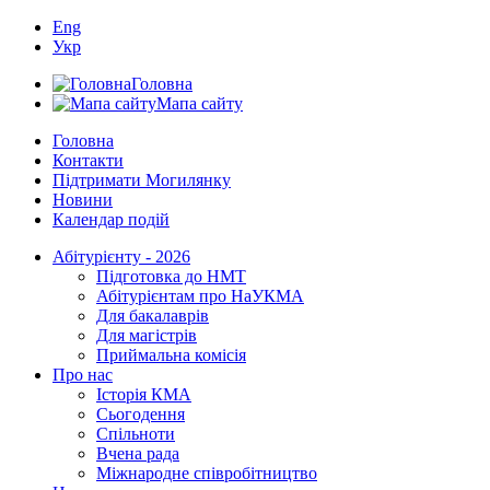
Eng
Укр
Головна
Мапа сайту
Головна
Контакти
Підтримати Могилянку
Новини
Календар подій
Абітурієнту - 2026
Підготовка до НМТ
Абітурієнтам про НаУКМА
Для бакалаврів
Для магістрів
Приймальна комісія
Про нас
Історія КМА
Сьогодення
Спільноти
Вчена рада
Міжнародне співробітництво