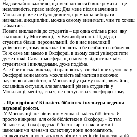
Надзвичайно важливо, що мені хотілося б виокремити – це
незалежність, право вибору. Для мене після навчання в
Могилянці вже не було дивним, що можна вибирати
навчальні дисципліни, можна самому визначати, чим ти хочеш
займатися.
Повага викладачів до студентів – ще одна спільна риса, яку
знаходиш і у Могилянці, і у Великобританії. Підхід до
студентів більш персональний, бо в нас невеликий
університет, тому викладачі знають тебе особисто в обличчя.
Те ж саме ми маємо в Оксфорді, в цьому сенсі університети
дуже схожі. Сама атмосфера, що панує у відносинах між
студентами і викладачами, дуже подібна.
Але британські викладачі працюють у зовсім інших умовах: у
Оксфорді вони мають можливість займатися виключно
науковою діяльністю, в Могилянці у цьому плані, звичайно,
складніша ситуація, але загальний рівень студентів у
Могилянці, мені здається, не поступається оксфордському.
- Що відрізняє? Кількість бібліотек і культура ведення
наукової роботи.
У Могилянці незрівнянно менша кількість бібліотек. Я
просто відкрила для себе бібліотеки в Оксфорді – їх там
більше ста, і оксфордські бібліотекарі є важливими і
шанованими членами колективу: вони допомагають,
спілкуються, проводять купу різних тренінгів і консультацій,