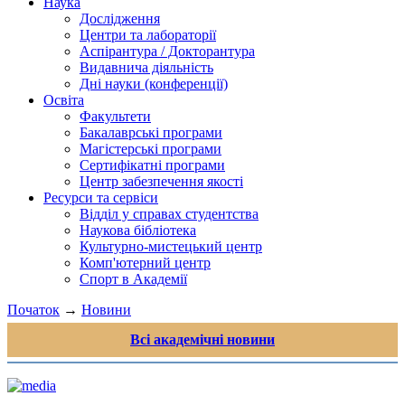
Наука
Дослідження
Центри та лабораторії
Аспірантура / Докторантура
Видавнича діяльність
Дні науки (конференції)
Освіта
Факультети
Бакалаврські програми
Магістерські програми
Сертифікатні програми
Центр забезпечення якості
Ресурси та сервіси
Відділ у справах студентства
Наукова бібліотека
Культурно-мистецький центр
Комп'ютерний центр
Спорт в Академії
Початок
→
Новини
Всі академічні новини