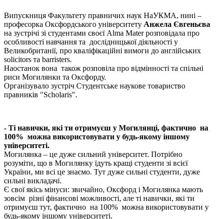
Випускниця Факультету правничих наук НаУКМА, нині –
професорка Оксфордського університету
Анжела Євгеньєва
на зустрічі зі студентами своєї Alma Mater розповідала про
особливості навчання та дослідницької діяльності у
Великобританії, про кваліфікаційні вимоги до англійських
solicitors та barristers.
Наостанок вона також розповіла про відмінності та спільні
риси Могилянки та Оксфорду.
Організувало зустріч Студентське наукове товариство
правників "Scholaris".
-
Ті навички, які ти отримуєш у Могилянці, фактично на
100% можна використовувати у будь-якому іншому
університеті.
Могилянка
– це дуже сильний університет. Потрібно
розуміти, що в Могилянку їдуть кращі студенти зі всієї
України, ми всі це знаємо. Тут дуже сильні студенти, дуже
сильні викладачі.
Є свої якісь мінуси: звичайно, Оксфорд і Могилянка мають
зовсім різні фінансові можливості, але ті навички, які ти
отримуєш тут, фактично на 100% можна використовувати у
будь-якому іншому університеті.