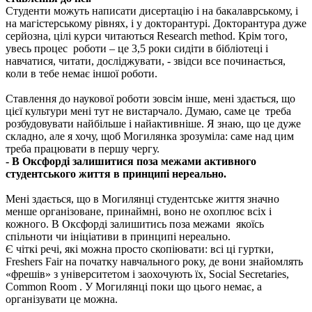
Студенти можуть написати дисертацію і на бакалаврському, і
на магістерському рівнях, і у докторантурі. Докторантура дуже
серйозна, цілі курси читаються
Research
method
. Крім того,
увесь процес роботи – це 3,5 роки сидіти в бібліотеці і
навчатися, читати, досліджувати, - звідси все починається,
коли в тебе немає іншої роботи.
Ставлення до наукової роботи зовсім інше, мені здається, що
цієї культури мені тут не вистарчало. Думаю, саме це треба
розбудовувати найбільше і найактивніше. Я знаю, що це дуже
складно, але я хочу, щоб Могилянка зрозуміла: саме над цим
треба працювати в першу чергу.
- В Оксфорді залишитися поза межами активного
студентського життя в принципі нереально.
Мені здається, що в Могилянці студентське життя значно
менше організоване, принаймні, воно не охоплює всіх і
кожного. В Оксфорді залишитись поза межами якоїсь
спільноти чи ініціативи в принципі нереально.
Є чіткі речі, які можна просто скопіювати: всі ці гуртки,
Freshers Fair на початку навчального року, де вони знайомлять
«фрешів» з університетом і заохочують їх, Social Secretaries,
Common
Room
. У Могилянці поки що цього немає, а
організувати це можна.