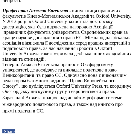
непрості.
Професорка
Анжела Євгеньєва
- випускниця правничих
факультетів Києво-Могилянської Академії та Oxford University.
У 2013 році в Oxford University захистила докторську
дисертацію, яка була відзначена нагородою Асоціації
правничих факультетів університетів Європейських країн за
краще наукове дослідження з права ЄС. Міжнародна фіскальна
асоціація відзначила її дослідження серед кращих дисертацій з
податкового права. За час навчання і роботи в Oxford
University Анжела також отримала декілька інших академічних
відзнак та стипендій.
Тепер п. Анжела Євгеньєва працює в Оксфордському
університеті, де досліджує та викладає податкове право
Великобританії та право ЄС. Одночасно вона є виконавчим
редактором 6-томного видання "Право Європейсьного
Союзу" , що публікується Oxford University Press, та координує
Оксфордську дискусійну групу з європейського права.
Зараз пані Анжела працює над аналізом реформи системи
міжнародного податкового права, а також над книгою про
прямі податки в ЄС.
f
Share