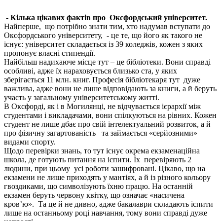
-
Кілька цікавих фактів про Оксфордський університет.
Найперше, що потрібно знати тим, хто надумав вступати до
Оксфордського університету, - це те, що його як такого не
існує: університет складається із 39 коледжів, кожен з яких
пропонує власні стипендії.
Найбільш надихаюче місце тут – це бібліотеки. Вони справді
особливі, адже їх нараховується близько ста, у яких
зберігається 11 млн. книг. Професія бібліотекаря тут дуже
важлива, адже вони не лише відповідають за книги, а й беруть
участь у загальному університетському житті.
В Оксфорді, як і в Могилянці, не відчувається ієрархії між
студентами і викладачами, вони спілкуються на рівних. Кожен
студент не лише дбає про свій інтелектуальний розвиток, а й
про фізичну загартованість та займається «серйозними»
видами спорту.
Щодо перевірки знань, то тут існує окрема екзаменаційна
школа, де готують питання на іспити. Їх перевіряють 2
людини, при цьому усі роботи зашифровані. Цікаво, що на
екзамени не лише приходять у мантіях, а й із різного кольору
гвоздиками, що символізують їхню працю. На останній
екзамен беруть червону квітку, що означає «насичена
кров
’
ю». Та це й не дивно, адже бакалаври складають іспити
лише на останньому році навчання, тому вони справді дуже