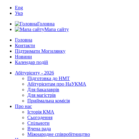
Eng
Укр
Головна
Мапа сайту
Головна
Контакти
Підтримати Могилянку
Новини
Календар подій
Абітурієнту - 2026
Підготовка до НМТ
Абітурієнтам про НаУКМА
Для бакалаврів
Для магістрів
Приймальна комісія
Про нас
Історія КМА
Сьогодення
Спільноти
Вчена рада
Міжнародне співробітництво