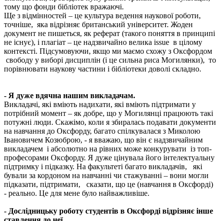
тому що фонди бібліотек вражаючі.
Ще з відмінностей – це культура ведення наукової роботи,
точніше, яка відрізняє британський університет. Жоден
документ не пишеться, як реферат (такого поняття в принципі
не існує), і плагіат – це надзвичайно велика
issue
в цілому
контексті. Підсумовуючи, якщо ми маємо схожу з Оксфордом
свободу у виборі дисциплін (і це сильна риса Могилянки), то
порівнювати наукову частини і бібліотеки доволі складно.
- Я дуже вдячна нашим викладачам.
Викладачі, які вміють надихати, які вміють підтримати у
потрібний момент – як добре, що у Могилянці працюють такі
потужні люди. Скажімо, коли я збиралась подавати документи
на навчання до Оксфорду, багато спілкувалася з Миколою
Івановичем Козюброю, - я вважаю, що він є надзвичайним
викладачем і абсолютно на рівних може конкурувати із топ-
професорами Оксфорду. Я дуже цінувала його інтелектуальну
підтримку і підказку. На факультеті багато викладачів, які
бували за кордоном на навчанні чи стажуванні – вони могли
підказати, підтримати, сказати, що це (навчання в Оксфорді)
- реально. Це для мене було найважливіше.
- Дослідницьку роботу студентів в Оксфорді відрізняє інше
ставлення до неї.