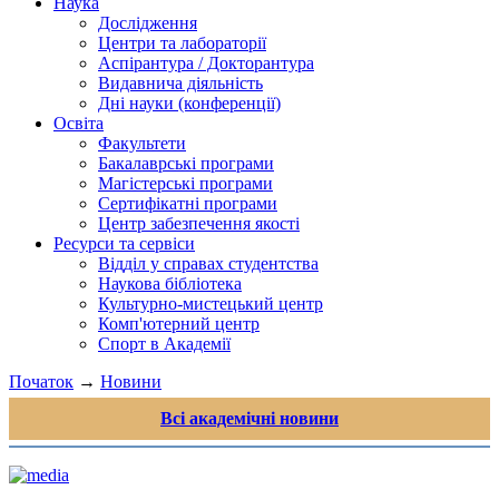
Наука
Дослідження
Центри та лабораторії
Аспірантура / Докторантура
Видавнича діяльність
Дні науки (конференції)
Освіта
Факультети
Бакалаврські програми
Магістерські програми
Сертифікатні програми
Центр забезпечення якості
Ресурси та сервіси
Відділ у справах студентства
Наукова бібліотека
Культурно-мистецький центр
Комп'ютерний центр
Спорт в Академії
Початок
→
Новини
Всі академічні новини