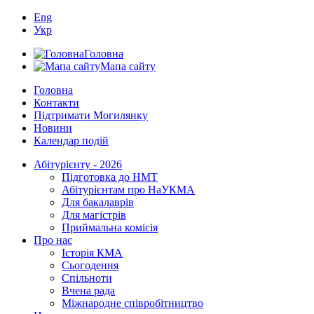
Eng
Укр
Головна
Мапа сайту
Головна
Контакти
Підтримати Могилянку
Новини
Календар подій
Абітурієнту - 2026
Підготовка до НМТ
Абітурієнтам про НаУКМА
Для бакалаврів
Для магістрів
Приймальна комісія
Про нас
Історія КМА
Сьогодення
Спільноти
Вчена рада
Міжнародне співробітництво