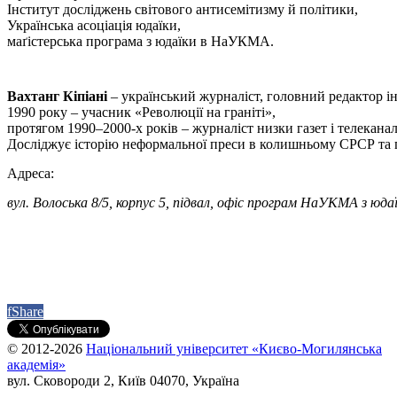
Інститут досліджень світового антисемітизму й політики,
Українська асоціація юдаїки,
маґістерська програма з юдаїки в НаУКМА.
Вахтанг Кіпіані
 – український журналіст, головний редактор і
1990 року – учасник «Революції на граніті», 
протягом 1990–2000-х років – журналіст низки газет і телеканал
Досліджує історію неформальної преси в колишньому СРСР та 
Адреса:
вул. Волоська 8/5, корпус 5, підвал, офіс програм НаУКМА з юдаї
f
Share
© 2012-2026
Національний університет «Києво-Могилянська
академія»
вул. Сковороди 2, Київ 04070, Україна