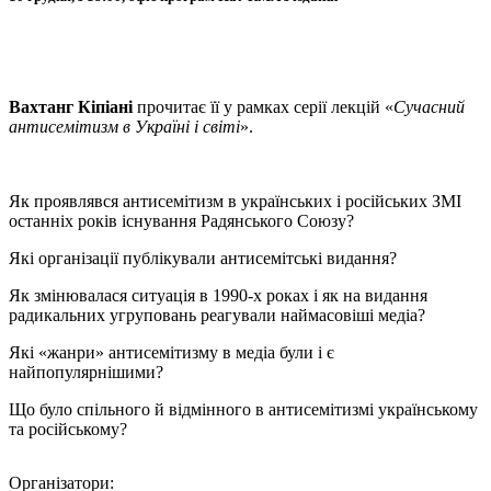
Вахтанг Кіпіані
прочитає її у рамках серії лекцій «
Сучасний
антисемітизм в Україні і світі
».
Як проявлявся антисемітизм в українських і російських ЗМІ
останніх років існування Радянського Союзу?
Які організації публікували антисемітські видання?
Як змінювалася ситуація в 1990-х роках і як на видання
радикальних угруповань реагували наймасовіші медіа?
Які «жанри» антисемітизму в медіа були і є
найпопулярнішими?
Що було спільного й відмінного в антисемітизмі українському
та російському?
Організатори: 