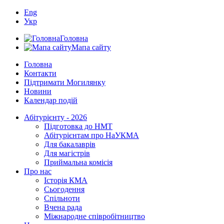
Eng
Укр
Головна
Мапа сайту
Головна
Контакти
Підтримати Могилянку
Новини
Календар подій
Абітурієнту - 2026
Підготовка до НМТ
Абітурієнтам про НаУКМА
Для бакалаврів
Для магістрів
Приймальна комісія
Про нас
Історія КМА
Сьогодення
Спільноти
Вчена рада
Міжнародне співробітництво