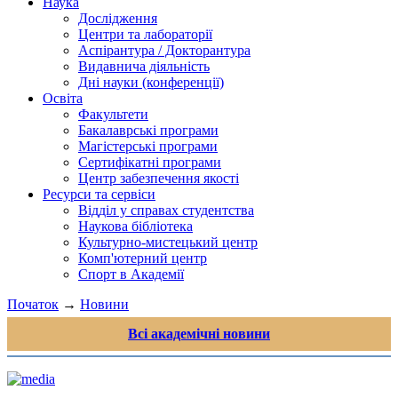
Наука
Дослідження
Центри та лабораторії
Аспірантура / Докторантура
Видавнича діяльність
Дні науки (конференції)
Освіта
Факультети
Бакалаврські програми
Магістерські програми
Сертифікатні програми
Центр забезпечення якості
Ресурси та сервіси
Відділ у справах студентства
Наукова бібліотека
Культурно-мистецький центр
Комп'ютерний центр
Спорт в Академії
Початок
→
Новини
Всі академічні новини