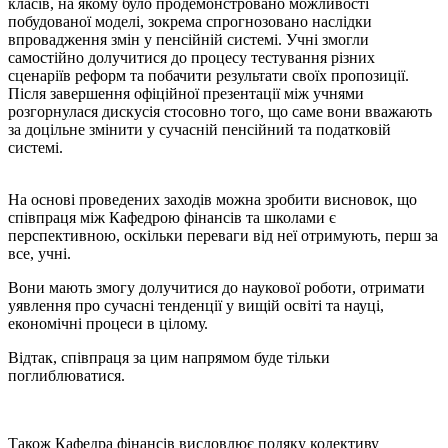
класів, на якому було продемонстровано можливості
побудованої моделі, зокрема спрогнозовано наслідки
впровадження змін у пенсійній системі. Учні змогли
самостійно долучитися до процесу тестування різних
сценаріїв реформ та побачити результати своїх пропозиції.
Після завершення офіційної презентації між учнями
розгорнулася дискусія стосовно того, що саме вони вважають
за доцільне змінити у сучасній пенсійний та податковій
системі.
На основі проведених заходів можна зробити висновок, що
співпраця між Кафедрою фінансів та школами є
перспективною, оскільки переваги від неї отримують, перш за
все, учні.
Вони мають змогу долучитися до наукової роботи, отримати
уявлення про сучасні тенденції у вищій освіті та науці,
економічні процеси в цілому.
Відтак, співпраця за цим напрямом буде тільки
поглиблюватися.
Також Кафедра фінансів висловлює подяку колективу