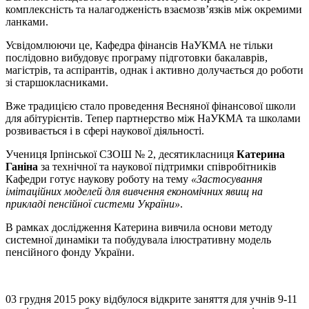
комплексність та налагодженість взаємозв’язків між окремими
ланками.
Усвідомлюючи це, Кафедра фінансів НаУКМА не тільки
послідовно вибудовує програму підготовки бакалаврів,
магістрів, та аспірантів, однак і активно долучається до роботи
зі старшокласниками.
Вже традицією стало проведення Весняної фінансової школи
для абітурієнтів. Тепер партнерство між НаУКМА та школами
розвивається і в сфері наукової діяльності.
Учениця Ірпінської СЗОШ № 2, десятикласниця
Катерина
Ганіна
за технічної та наукової підтримки співробітників
Кафедри готує наукову роботу на тему
«Застосування
імітаційних моделей для вивчення економічних явищ на
прикладі пенсійної системи України»
.
В рамках дослідження Катерина вивчила основи методу
системної динаміки та побудувала ілюстративну модель
пенсійного фонду України.
03 грудня 2015 року відбулося відкрите заняття для учнів 9-11