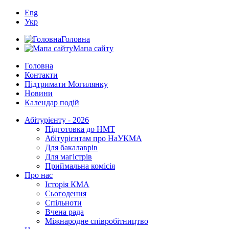
Eng
Укр
Головна
Мапа сайту
Головна
Контакти
Підтримати Могилянку
Новини
Календар подій
Абітурієнту - 2026
Підготовка до НМТ
Абітурієнтам про НаУКМА
Для бакалаврів
Для магістрів
Приймальна комісія
Про нас
Історія КМА
Сьогодення
Спільноти
Вчена рада
Міжнародне співробітництво