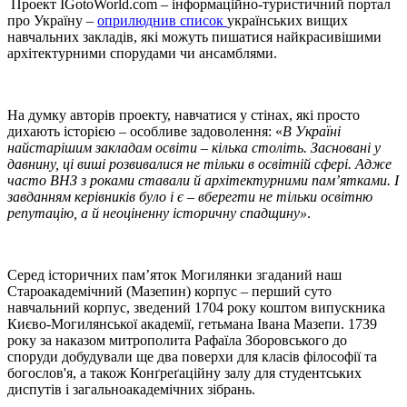
Проект IGotoWorld.com – інформаційно-туристичний портал
про Україну –
оприлюднив список
українських вищих
навчальних закладів, які можуть пишатися найкрасивішими
архітектурними спорудами чи ансамблями.
На думку авторів проекту, навчатися у стінах, які просто
дихають історією – особливе задоволення: «
В Україні
найстарішим закладам освіти – кілька століть. Засновані у
давнину, ці виші розвивалися не тільки в освітній сфері. Адже
часто ВНЗ з роками ставали й архітектурними пам’ятками. І
завданням керівників було і є – вберегти не тільки освітню
репутацію, а й неоціненну історичну спадщину»
.
Серед історичних пам’яток Могилянки згаданий наш
Староакадемічний (Мазепин) корпус – перший суто
навчальний корпус, зведений 1704 року коштом випускника
Києво-Могилянської академії, гетьмана Івана Мазепи. 1739
року за наказом митрополита Рафаїла Зборовського до
споруди добудували ще два поверхи для класів філософії та
богослов'я, а також Конґреґаційну залу для студентських
диспутів і загальноакадемічних зібрань.