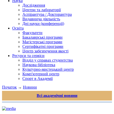
Наука
Дослідження
Центри та лабораторії
Аспірантура / Докторантура
Видавнича діяльність
Дні науки (конференції)
Освіта
Факультети
Бакалаврські програми
Магістерські програми
Сертифікатні програми
Центр забезпечення якості
Ресурси та сервіси
Відділ у справах студентства
Наукова бібліотека
Культурно-мистецький центр
Комп'ютерний центр
Спорт в Академії
Початок
→
Новини
Всі академічні новини