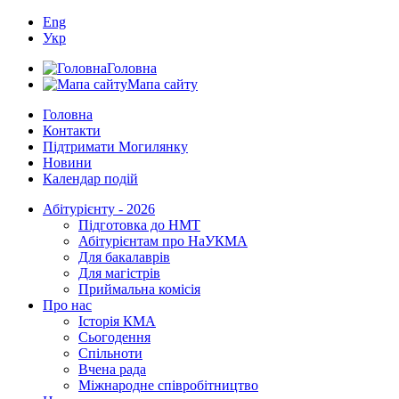
Eng
Укр
Головна
Мапа сайту
Головна
Контакти
Підтримати Могилянку
Новини
Календар подій
Абітурієнту - 2026
Підготовка до НМТ
Абітурієнтам про НаУКМА
Для бакалаврів
Для магістрів
Приймальна комісія
Про нас
Історія КМА
Сьогодення
Спільноти
Вчена рада
Міжнародне співробітництво