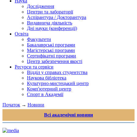
Наука
Дослідження
Центри та лабораторії
Аспірантура / Докторантура
Видавнича діяльність
Дні науки (конференції)
Освіта
Факультети
Бакалаврські програми
Магістерські програми
Сертифікатні програми
Центр забезпечення якості
Ресурси та сервіси
Відділ у справах студентства
Наукова бібліотека
Культурно-мистецький центр
Комп'ютерний центр
Спорт в Академії
Початок
→
Новини
Всі академічні новини