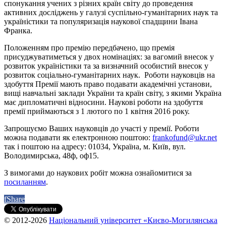
спонукання учених з різних країн світу до проведення
активних досліджень у галузі суспільно-гуманітарних наук та
україністики та популяризація наукової спадщини Івана
Франка.
Положенням про премію передбачено, що премія
присуджуватиметься у двох номінаціях: за вагомий внесок у
розвиток україністики та за визначний особистий внесок у
розвиток соціально-гуманітарних наук. Роботи науковців на
здобуття Премії мають право подавати академічні установи,
вищі навчальні заклади України та країн світу, з якими Україна
має дипломатичні відносини. Наукові роботи на здобуття
премії приймаються з 1 лютого по 1 квітня 2016 року.
Запрошуємо Ваших науковців до участі у премії. Роботи
можна подавати як електронною поштою:
frankofund@ukr.net
так і поштою на адресу: 01034, Україна, м. Київ, вул.
Володимирська, 48ф, оф15.
З вимогами до наукових робіт можна ознайомитися за
посиланням
.
f
Share
© 2012-2026
Національний університет «Києво-Могилянська