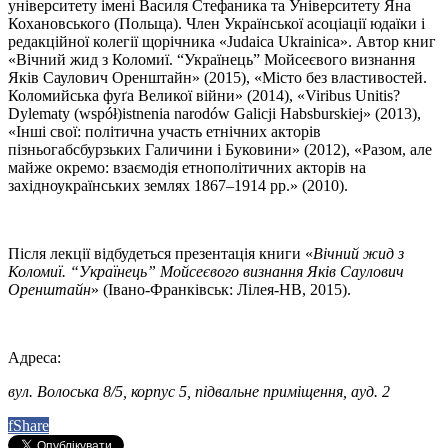
університету імені Василя Стефаника та Університету Яна
Кохановського (Польща). Член Української асоціації юдаїки і
редакційної колегії щорічника «Judaica Ukrainica». Автор книг
«Вічний жид з Коломиї. “Українець” Мойсеєвого визнання
Яків Саулович Оренштайн» (2015), «Місто без властивостей.
Коломийська фуґа Великої війни» (2014), «Viribus Unitis?
Dylematy (współ)istnenia narodów Galicji Habsburskiej» (2013),
«Інші свої: політична участь етнічних акторів
пізньогабсбурзьких Галичини і Буковини» (2012), «Разом, але
майже окремо: взаємодія етнополітичних акторів на
західноукраїнських землях 1867–1914 рр.» (2010).
Після лекції відбудеться презентація книги «
Вічний жид з
Коломиї. “Українець” Мойсеєвого визнання Яків Саулович
Оренштайн
» (Івано-Франківськ: Лілея-НВ, 2015).
Адреса:
вул. Волоська 8/5, корпус 5, підвальне приміщення, ауд. 2
f
Share