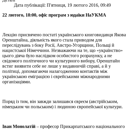
Дата публікації: П'ятниця, 19 лютого 2016, 09:49
22 лютого, 18:00, офіс програм з юдаїки НаУКМА
Лекцію присвячено постаті українського книговидавця Якова
Оренштайна, діяльність якого стала приводом для
переслідувань з боку Росії, Австро-Угорщини, Польщі й
нацистської Німеччини. Незважаючи на те, що «українство»
цього діяча було наслідком особистого розрахунку, а не
свідомого політичного чи культурного вибору, Оренштайн
встиг виявити себе не лише у видавничій справі, а й у
політиці, допомагаючи налагодженню контактів між
українською еміграцією і єврейськими міжнародними
організаціями.
Поряд із тим, він завжди залишався євреєм (австрійським,
німецьким чи польським) і людиною європейської культури.
Іван Монолатій
– професор Прикарпатського національного