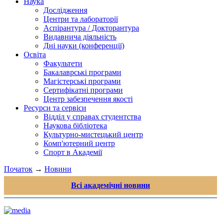
Наука
Дослідження
Центри та лабораторії
Аспірантура / Докторантура
Видавнича діяльність
Дні науки (конференції)
Освіта
Факультети
Бакалаврські програми
Магістерські програми
Сертифікатні програми
Центр забезпечення якості
Ресурси та сервіси
Відділ у справах студентства
Наукова бібліотека
Культурно-мистецький центр
Комп'ютерний центр
Спорт в Академії
Початок
→
Новини
Всі академічні новини