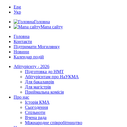
Eng
Укр
Головна
Мапа сайту
Головна
Контакти
Підтримати Могилянку
Новини
Календар подій
Абітурієнту - 2026
Підготовка до НМТ
Абітурієнтам про НаУКМА
Для бакалаврів
Для магістрів
Приймальна комісія
Про нас
Історія КМА
Сьогодення
Спільноти
Вчена рада
Міжнародне співробітництво