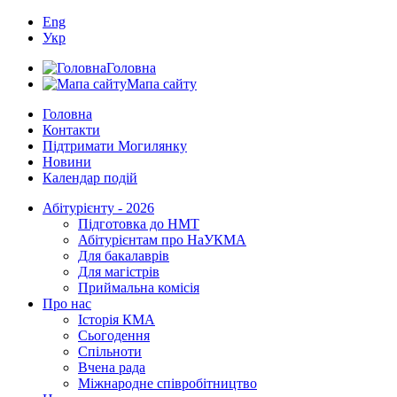
Eng
Укр
Головна
Мапа сайту
Головна
Контакти
Підтримати Могилянку
Новини
Календар подій
Абітурієнту - 2026
Підготовка до НМТ
Абітурієнтам про НаУКМА
Для бакалаврів
Для магістрів
Приймальна комісія
Про нас
Історія КМА
Сьогодення
Спільноти
Вчена рада
Міжнародне співробітництво