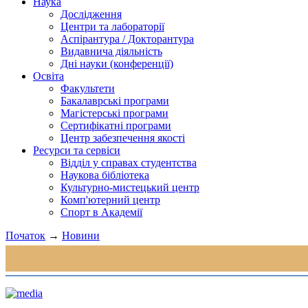
Наука
Дослідження
Центри та лабораторії
Аспірантура / Докторантура
Видавнича діяльність
Дні науки (конференції)
Освіта
Факультети
Бакалаврські програми
Магістерські програми
Сертифікатні програми
Центр забезпечення якості
Ресурси та сервіси
Відділ у справах студентства
Наукова бібліотека
Культурно-мистецький центр
Комп'ютерний центр
Спорт в Академії
Початок
→
Новини