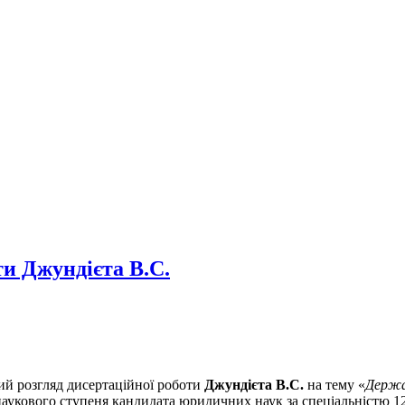
ти Джундієта В.С.
вий розгляд дисертаційної роботи
Джундієта В.С.
на тему «
Держав
аукового ступеня кандидата юридичних наук за спеціальністю 12.00