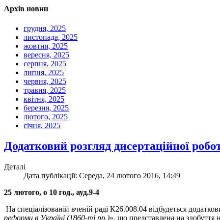
Архів новин
грудня, 2025
листопада, 2025
жовтня, 2025
вересня, 2025
серпня, 2025
липня, 2025
червня, 2025
травня, 2025
квітня, 2025
березня, 2025
лютого, 2025
січня, 2025
Додатковий розгляд дисертаційної робо
Деталі
Дата публікації: Середа, 24 лютого 2016, 14:49
25 лютого, о 10 год., ауд.9-4
На спеціалізованій вченій раді К26.008.04 відбудеться додатко
реформи в Україні (1860-ті рр.)
», що представлена на здобуття н