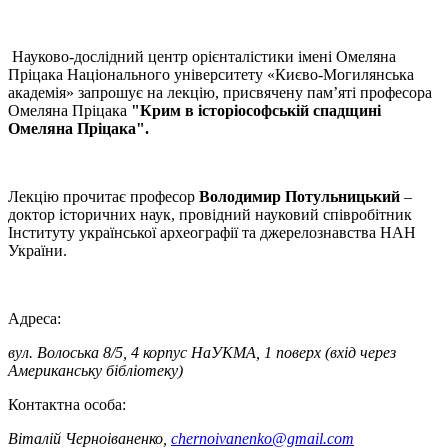
Науково-дослідний центр орієнталістики імені Омеляна
Пріцака Національного університету «Києво-Могилянська
академія» запрошує на лекцію, присвячену пам’яті професора
Омеляна Пріцака
"Крим в історіософській спадщині
Омеляна Пріцака".
Лекцію прочитає професор
Володимир Потульницький
–
доктор історичних наук, провідний науковий співробітник
Інституту української археографії та джерелознавства НАН
України.
Адреса:
вул. Волоська 8/5, 4 корпус НаУКМА, 1 поверх (вхід через
Американську бібліотеку)
Контактна особа:
Віталій Черноіваненко,
chernoivanenko@gmail.com