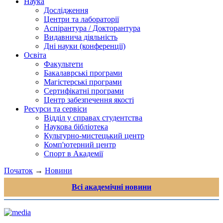
Наука
Дослідження
Центри та лабораторії
Аспірантура / Докторантура
Видавнича діяльність
Дні науки (конференції)
Освіта
Факультети
Бакалаврські програми
Магістерські програми
Сертифікатні програми
Центр забезпечення якості
Ресурси та сервіси
Відділ у справах студентства
Наукова бібліотека
Культурно-мистецький центр
Комп'ютерний центр
Спорт в Академії
Початок
→
Новини
Всі академічні новини