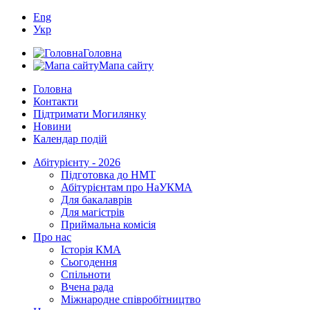
Eng
Укр
Головна
Мапа сайту
Головна
Контакти
Підтримати Могилянку
Новини
Календар подій
Абітурієнту - 2026
Підготовка до НМТ
Абітурієнтам про НаУКМА
Для бакалаврів
Для магістрів
Приймальна комісія
Про нас
Історія КМА
Сьогодення
Спільноти
Вчена рада
Міжнародне співробітництво