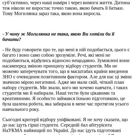
суб’єктивно, через наші наміри і через вимоги життя. Дитина
теж ніколи не виростає точно такою, якою бачать її батьки.
Тому Могилянка зараз така, якою вона виросла.
- У чому ж Могилянка не така, якою Ви хотіли би її
бачити?
- Не буду говорити про те, що мені в ній подобається, цього є
багато і воно само собою зрозуміле. Речі, які мені не
подобаються, відбулись відносно нещодавно. Зумовлені вони
насамперед зміною принципу відбору студентів. Ми не
можемо заперечувати того, що в масштабах країни введення
ЗНО є очевидним позитивним фактором. Але для нас ці зміни
значною мірою негативні. Адже ми мали свій, чіткий план
набору студентів. Ми знали, кого ми хочемо навчати, і таких
студентів ми й набирали. Наші тести були цікавими та
креативними. Я особисто займався їхньою підготовкою, це
була шалена робота, яка забирала в мене час протягом усього
навчального року.
Сьогодні критерії відбору уніфіковані. Я не хочу сказати, що
до нас ідуть гірші студенти. Середній бал абітурієнта
НаУКМА найвищий по Україні. До нас ідуть підготовані