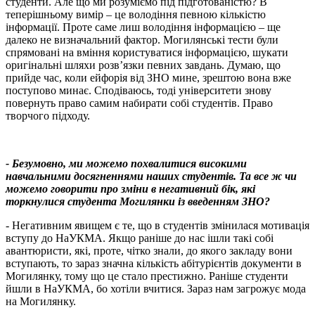
студенти. Але що ми розуміємо під підготованістю? В
теперішньому вимір – це володіння певною кількістю
інформації. Проте саме лиш володіння інформацією – ще
далеко не визначальний фактор. Могилянські тести були
спрямовані на вміння користуватися інформацією, шукати
оригінальні шляхи розв’язки певних завдань. Думаю, що
прийде час, коли ейфорія від ЗНО мине, зрештою вона вже
поступово минає. Сподіваюсь, тоді університети знову
повернуть право самим набирати собі студентів. Право
творчого підходу.
- Безумовно, ми можемо похвалитися високими
навчальними досягненнями наших студентів. Та все ж чи
можемо говорити про зміни в негативний бік, які
торкнулися студента Могилянки із введенням ЗНО?
- Негативним явищем є те, що в студентів змінилася мотивація
вступу до НаУКМА. Якщо раніше до нас ішли такі собі
авантюристи, які, проте, чітко знали, до якого закладу вони
вступають, то зараз значна кількість абітурієнтів документи в
Могилянку, тому що це стало престижно. Раніше студенти
йшли в НаУКМА, бо хотіли вчитися. Зараз нам загрожує мода
на Могилянку.