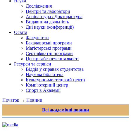
Наука
Дослідження
Центри та лабораторії
Аспірантура / Докторантура
Видавнича діяльність
Дні науки (конференції)
Освіта
Факультети
Бакалаврські програми
Магістерські програми
Сертифікатні програми
Центр забезпечення якості
Ресурси та сервіси
Відділ у справах студентства
Наукова бібліотека
Культурно-мистецький центр
Комп'ютерний центр
Спорт в Академії
Початок
→
Новини
Всі академічні новини