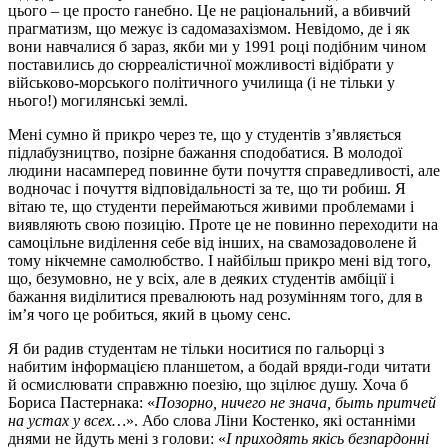
цього – це просто ганебно. Це не раціональний, а вбивчий
прагматизм, що межує із садомазахізмом. Невідомо, де і як
вони навчалися б зараз, якби ми у 1991 році подібним чином
поставились до сюрреалістичної можливості відібрати у
військово-морського політичного училища (і не тільки у
нього!) могилянські землі.
Мені сумно й прикро через те, що у студентів з’являється
підлабузництво, позірне бажання сподобатися. В молодої
людини насамперед повинне бути почуття справедливості, але
водночас і почуття відповідальності за те, що ти робиш. Я
вітаю те, що студенти переймаються живими проблемами і
виявляють свою позицію. Проте це не повинно переходити на
самоцільне виділення себе від інших, на свамозадоволене й
тому нікчемне самолюбство. І найбільш прикро мені від того,
що, безумовно, не у всіх, але в деяких студентів амбіції і
бажання виділитися превалюють над розумінням того, для в
ім’я чого це робиться, який в цьому сенс.
Я би радив студентам не тільки носитися по гальорці з
набитим інформацією планшетом, а бодай вряди-годи читати
й осмислювати справжню поезію, що зцілює душу. Хоча б
Бориса Пастернака: «
Позорно, ничего не знача, быть притчей
на устах у всех…
». Або слова Ліни Костенко, які останніми
днями не йдуть мені з голови: «
І приходять якісь безпардонні