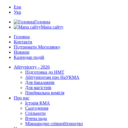
Eng
Укр
Головна
Мапа сайту
Головна
Контакти
Підтримати Могилянку
Новини
Календар подій
Абітурієнту - 2026
Підготовка до НМТ
Абітурієнтам про НаУКМА
Для бакалаврів
Для магістрів
Приймальна комісія
Про нас
Історія КМА
Сьогодення
Спільноти
Вчена рада
Міжнародне співробітництво