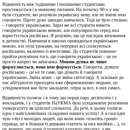
Відмінність між тодішніми і нинішніми студентами
простежується і в мовному питання. На початку 90-х у нас
були студенти, які розуміли українську мову, але не вміли нею
говорити. Проте дуже швидко навчались. Тоді це було стильно
– говорити українською. Зараз же всі студенти вміють
говорити українською мовою, але популярністю серед них
користується російська. Я розумію, що це наслідок виховання
в дитинстві. Навчання в школах провадиться українською
мовою, але поза уроками, на перервах всі спілкуються
російською, включно із вчителями. До студентів повинне
прийти розуміння того, що говорити українською – це не
просто каприз чи забаганка.
Мовою думка не лише
формулюється, вона нею формується.
Говорити, думати
російською – це не те саме, що думати й говорити
українською. Зміна мови – це зміна світогляду. А оскільки до
нас абітурієнти приходять вже сформованими людьми, це
усвідомлення має бути закладене, перш за все, в них самих.
Відмінність полягає і в тому, що перші пару десятиліть і у
викладачів, і у студентів НаУКМА було усвідомлене розуміння
університету як цілісної спільноти. До речі, в цьому полягає
одна з найголовніших складових нашого успіху! А я сьогодні
чую з вуст молодих людей, що коли вони «платять гроші»
(правда, це в більшості держава платить за них копійки…), то
це значить, що вони (студенти) купують продукт, а ми