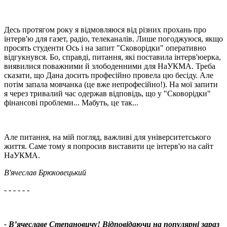
Десь протягом року я відмовляюся від різних прохань про
інтерв'ю для газет, радіо, телеканалів. Лише погоджуюся, якщо
просять студенти Ось і на запит "Сковорідки" оперативно
відгукнувся. Бо, справді, питання, які поставила інтерв'юерка,
виявилися поважними й злободенними для НаУКМА. Треба
сказати, що Дана досить професійно провела цю бесіду. Але
потім запала мовчанка (це вже непрофесійно!). На мої запити
я через тривалий час одержав відповідь, що у "Сковорідки"
фінансові проблеми... Мабуть, це так...
Але питання, на мій погляд, важливі для університетського
життя. Саме тому я попросив виставити це інтерв'ю на сайт
НаУКМА.
В'ячеслав Брюховецький
- - - - - -
- В’ячеславе Степановичу! Відповідаючи на популярні зараз