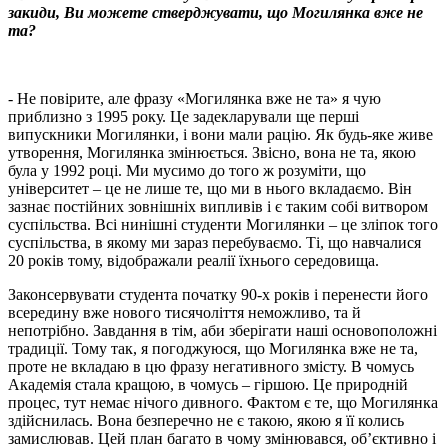
закиди, Ви можете стверджувати, що Могилянка вже не
та?
- Не повірите, але фразу «Могилянка вже не та» я чую
приблизно з 1995 року. Це задекларували ще перші
випускники Могилянки, і вони мали рацію. Як будь-яке живе
утворення, Могилянка змінюється. Звісно, вона не та, якою
була у 1992 році. Ми мусимо до того ж розуміти, що
університет – це не лише те, що ми в нього вкладаємо. Він
зазнає постійних зовнішніх випливів і є таким собі витвором
суспільства. Всі нинішні студенти Могилянки – це зліпок того
суспільства, в якому ми зараз перебуваємо. Ті, що навчалися
20 років тому, відображали реалії їхнього середовища.
Законсервувати студента початку 90-х років і перенести його
всередину вже нового тисячоліття неможливо, та й
непотрібно. Завдання в тім, аби зберігати наші основоположні
традиції. Тому так, я погоджуюся, що Могилянка вже не та,
проте не вкладаю в цю фразу негативного змісту. В чомусь
Академія стала кращою, в чомусь – гіршою. Це природній
процес, тут немає нічого дивного. Фактом є те, що Могилянка
здійснилась. Вона безперечно не є такою, якою я її колись
замислював. Цей план багато в чому змінювався, об’єктивно і