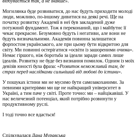
відбувається так, а не інакше»
.
Могилянка буде розвиватися, до нас будуть приходити молоді
люди, можливо, по-іншому дивитися на деякі речі. Ще на
початку розвитку Академії в неї був закладений дуже
потужний фундамент. Тож я переконаний, що і майбутнє її
чекає прекрасне. Безумовно будуть і негативи, але вони не
будуть визначальними. Академія повинна залишатися
форпостом українського, але при цьому бути відкритою для
світу. Ми повинні остерігатися «освіти із зашореними очима».
Немає гіршого, ніж боротьба за ідеали заради самих лише
ідеалів. Розвитку не буде без визнання помилок. Одним із моїх
девізів юності була фраза: «
Розвиток неможливий там, де
страх перед наслідками сильніший від любові до істини
».
У пошуках істини ми не мусимо бути самозакоханими. За
певними критеріями ми ще не найкращий університет в
Україні, а тим паче у світі. Проте точно: ми – найцікавіші. У
нас величезний потенціал, який потрібно розвинути у
продуктивному руслі.
І тоді точно все вдасться!
Спілкувалася
Дана Муравська