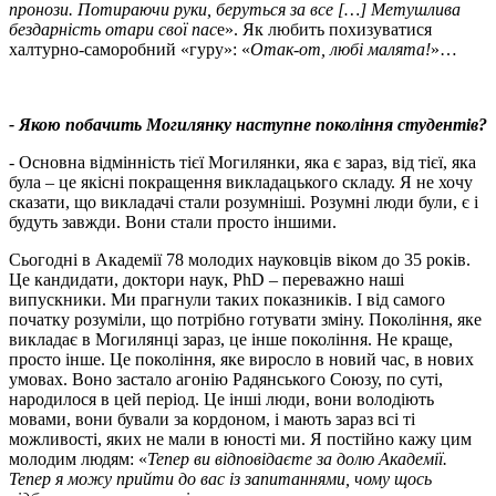
пронози. Потираючи руки, беруться за все […] Метушлива
бездарність отари свої пас
е». Як любить похизуватися
халтурно-саморобний «гуру»: «
Отак-от, любі малята!
»…
- Якою побачить Могилянку наступне покоління студентів
?
- Основна відмінність тієї Могилянки, яка є зараз, від тієї, яка
була – це якісні покращення викладацького складу. Я не хочу
сказати, що викладачі стали розумніші. Розумні люди були, є і
будуть завжди. Вони стали просто іншими.
Сьогодні в Академії 78 молодих науковців віком до 35 років.
Це кандидати, доктори наук, PhD – переважно наші
випускники. Ми прагнули таких показників. І від самого
початку розуміли, що потрібно готувати зміну. Покоління, яке
викладає в Могилянці зараз, це інше покоління. Не краще,
просто інше. Це покоління, яке виросло в новий час, в нових
умовах. Воно застало агонію Радянського Союзу, по суті,
народилося в цей період. Це інші люди, вони володіють
мовами, вони бували за кордоном, і мають зараз всі ті
можливості, яких не мали в юності ми. Я постійно кажу цим
молодим людям: «
Тепер ви відповідаєте за долю Академії.
Тепер я можу прийти до вас із запитаннями, чому щось