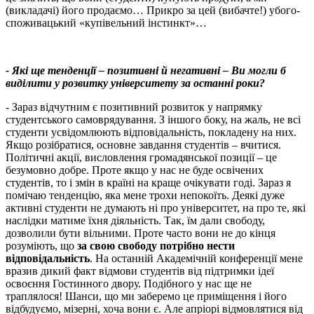
(викладачі) його продаємо… Прикро за цей (вибачте!) убого-
споживацький «купівельний інстинкт»…
- Які ще тенденції – позитивні й негативні – Ви могли б
виділити у розвитку університету за останні роки?
- Зараз відчутним є позитивний розвиток у напрямку
студентського самоврядування. З іншого боку, на жаль, не всі
студенти усвідомлюють відповідальність, покладену на них.
Якщо розібратися, основне завдання студентів – вчитися.
Політичні акції, висловлення громадянської позиції – це
безумовно добре. Проте якщо у нас не буде освічених
студентів, то і змін в країні на краще очікувати годі. Зараз я
помічаю тенденцію, яка мене трохи непокоїть. Деякі дуже
активні студенти не думають ні про університет, на про те, які
наслідки матиме їхня діяльність. Так, їм дали свободу,
дозволили бути вільними. Проте часто вони не до кінця
розуміють, що
за свою свободу потрібно нести
відповідальність
. На останній Академічній конференції мене
вразив дикий факт відмови студентів від підтримки ідеї
освоєння Гостинного двору. Подібного у нас ще не
траплялося! Шанси, що ми заберемо це приміщення і його
відбудуємо, мізерні, хоча вони є. Але апріорі відмовлятися від