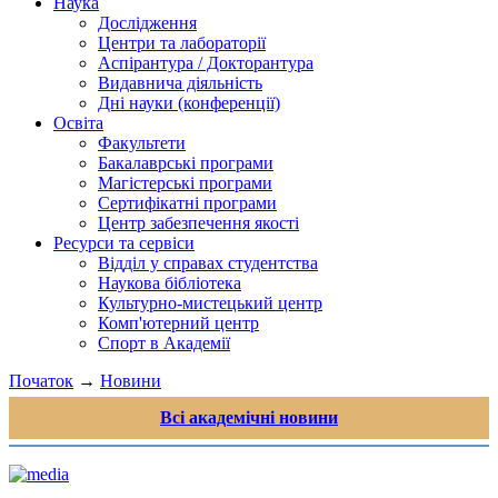
Наука
Дослідження
Центри та лабораторії
Аспірантура / Докторантура
Видавнича діяльність
Дні науки (конференції)
Освіта
Факультети
Бакалаврські програми
Магістерські програми
Сертифікатні програми
Центр забезпечення якості
Ресурси та сервіси
Відділ у справах студентства
Наукова бібліотека
Культурно-мистецький центр
Комп'ютерний центр
Спорт в Академії
Початок
→
Новини
Всі академічні новини