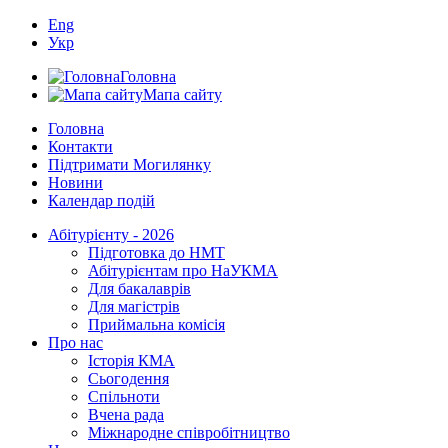
Eng
Укр
Головна
Мапа сайту
Головна
Контакти
Підтримати Могилянку
Новини
Календар подій
Абітурієнту - 2026
Підготовка до НМТ
Абітурієнтам про НаУКМА
Для бакалаврів
Для магістрів
Приймальна комісія
Про нас
Історія КМА
Сьогодення
Спільноти
Вчена рада
Міжнародне співробітництво