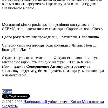
вчаться писати аргументи і презентувати їх перед суддями
англійською мовою.
Могилянці кілька років поспіль успішно виступають на
СЕЕМС, залишаючи позаду команди з Європейського Союзу.
Цього року змагання проходили у Братиславі, Словаччина.
Суперниками могилянців були команди з Литви, Польщі,
Болгарії та Латвії.
Студенти-учасники змагань та Факультет правничих наук
висловлює вдячність юридичній фірмі «
Василь Кисіль і
Партнери»
та
Севериненко Антону Дмитровичу
за
фінансову підтримку, без якої участь команди у змаганнях була
б неможливою.
f
Share
© 2012-2026
Національний університет «Києво-Могилянська
академія»