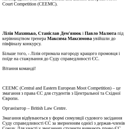
Court Competition (CEEMC).
Лілія Махинько, Станіслав Дем'янюк
і
Павло Малюта
під
керівництвом тренера
Максима Максимова
увійшли до
півфіналу конкурсу.
Більше того, - Лілія отримала нагороду кращого промовця і
поїде на стажування до Суду справедливості ЄС.
Вітання команді!
CEEMC (Central and Eastern European Moot Competition) – це
змагання з права ЄС для студентів з Центральної та Східної
Європи.
Організатор – British Law Centre.
Змагання відбуваються у формі симуляції судового засідання
Суду справедливості ЄС за зверненням однієї з держав-членів
Союзу. Для участі у змаганнях студенти вивчають право ЄС,