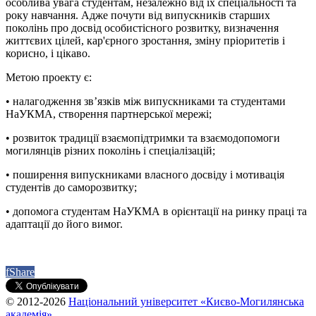
особлива увага студентам, незалежно від їх спеціальності та
року навчання. Адже почути від випускників старших
поколінь про досвід особистісного розвитку, визначення
життєвих цілей, кар'єрного зростання, зміну пріоритетів і
корисно, і цікаво.
Метою проекту є:
• налагодження зв’язків між випускниками та студентами
НаУКМА, створення партнерської мережі;
• розвиток традиції взаємопідтримки та взаємодопомоги
могилянців різних поколінь і спеціалізацій;
• поширення випускниками власного досвіду і мотивація
студентів до саморозвитку;
• допомога студентам НаУКМА в орієнтації на ринку праці та
адаптації до його вимог.
f
Share
© 2012-2026
Національний університет «Києво-Могилянська
академія»