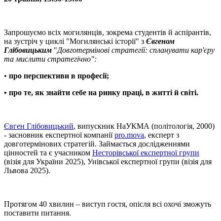
Запрошуємо всіх могилянців, зокрема студентів й аспірантів,
на зустріч у циклі "Могилянські історії" з
Євгеном
Глібовицьким
"
Довготермінові стратегії: спланувати кар'єру
та мислити стратегічно":
•
про перспективи в професії;
• про те, як знайти себе на ринку праці, в житті й світі.
Євген Глібовицький
, випускник НаУКМА (політологія, 2000)
- засновник експертної компанії
pro.mova
, експерт з
довготермінових стратегій. Займається дослідженнями
цінностей та є учасником
Несторівської експертної групи
(візія для України 2025), Унівської експертної групи (візія для
Львова 2025).
Протягом 40 хвилин – виступ гостя, опісля всі охочі зможуть
поставити питання.