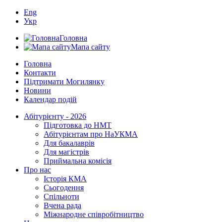
Eng
Укр
Головна
Мапа сайту
Головна
Контакти
Підтримати Могилянку
Новини
Календар подій
Абітурієнту - 2026
Підготовка до НМТ
Абітурієнтам про НаУКМА
Для бакалаврів
Для магістрів
Приймальна комісія
Про нас
Історія КМА
Сьогодення
Спільноти
Вчена рада
Міжнародне співробітництво