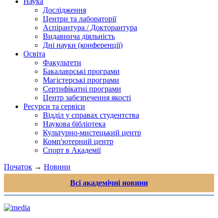
Наука
Дослідження
Центри та лабораторії
Аспірантура / Докторантура
Видавнича діяльність
Дні науки (конференції)
Освіта
Факультети
Бакалаврські програми
Магістерські програми
Сертифікатні програми
Центр забезпечення якості
Ресурси та сервіси
Відділ у справах студентства
Наукова бібліотека
Культурно-мистецький центр
Комп'ютерний центр
Спорт в Академії
Початок
→
Новини
Всі академічні новини