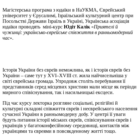
Магістерська програма з юдаїки в НаУКМА, Єврейський
університет у Єрусалимі, Ізраїльський культурний центр при
Посольстві Держави Ізраїль в Україні, Українська асоціація
юдаїки проводять міні-курс
Юдіт Калік
«
Приятелі й
чужинці: українсько-єврейське співжиття в ранньомодерний
час
».
Історія України без євреїв неможлива, як і історія євреїв без
України – саме тут у XVI–XVIIІ ст. жила найчисельніша у
світі єврейська громада. Упродовж століть перебування її
представників серед місцевих християн мали місце як періоди
мирного співіснування, так і насильницькі ексцеси.
Під час курсу лекторка розгляне соціальні, релігійні й
культурні складові співжиття євреїв і неєврейського населення
сучасної України в ранньомодерну добу. У центрі її уваги
будуть питання історії міських євреїв, співіснування євреїв і
українців у багатоконфесійному середовищі, контактів між
українцями та євреями в повсякденному житті тощо.