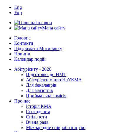
Eng
Укр
Головна
Мапа сайту
Головна
Контакти
Підтримати Могилянку
Новини
Календар подій
Абітурієнту - 2026
Підготовка до НМТ
Абітурієнтам про НаУКМА
Для бакалаврів
Для магістрів
Приймальна комісія
Про нас
Історія КМА
Сьогодення
Спільноти
Вчена рада
Міжнародне співробітництво