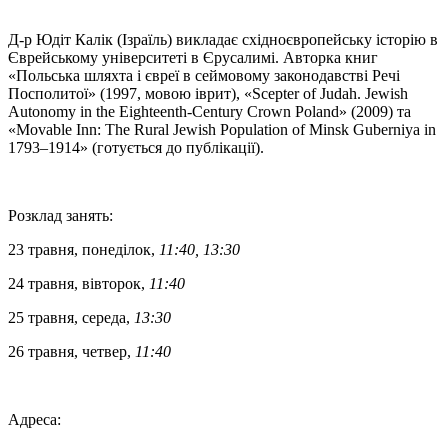
Д-р Юдіт Калік (Ізраїль) викладає східноєвропейську історію в
Єврейському університеті в Єрусалимі. Авторка книг
«Польська шляхта і євреї в сеймовому законодавстві Речі
Посполитої» (1997, мовою іврит), «Scepter of Judah. Jewish
Autonomy in the Eighteenth-Century Crown Poland» (2009) та
«Movable Inn: The Rural Jewish Population of Minsk Guberniya in
1793–1914» (готується до публікації).
Розклад занять:
23 травня, понеділок,
11:40, 13:30
24 травня, вівторок,
11:40
25 травня, середа,
13:30
26 травня, четвер,
11:40
Адреса: