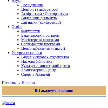
Наука
Дослідження
Центри та лабораторії
Аспірантура / Докторантура
Видавнича діяльність
Дні науки (конференції)
Освіта
Факультети
Бакалаврські програми
Магістерські програми
Сертифікатні програми
Центр забезпечення якості
Ресурси та сервіси
Відділ у справах студентства
Наукова бібліотека
Культурно-мистецький центр
Комп'ютерний центр
Спорт в Академії
Початок
→
Новини
Всі академічні новини