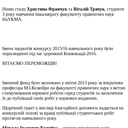
Ними стали
Христина Франчук
та
Віталій Трачук
, студенти
3 року навчання бакалаврату факультету правничих наук
НаУКМА.
Імена лауреатів конкурсу 2015/16 навчального року були
оприлюднені під час церемонії Конвокації-2016.
ВІТАЄМО ПЕРЕМОЖЦІВ!
Іменний фонд було засновано у квітні 2013 року за ініціативи
професора М.І.Козюбри на факультеті правничих наук з метою
стимулювання наукової роботи серед студентів та заохочення
їх до публікації своїх робіт у наукових виданнях.
Щорічний грант у вигляді благодійної допомоги надається на
конкурсній основі за кращі публікації студентських робіт
протягом навчального року.
Микола Іванович Козюбра
– доктор юридичних наук,