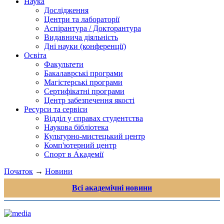
Наука
Дослідження
Центри та лабораторії
Аспірантура / Докторантура
Видавнича діяльність
Дні науки (конференції)
Освіта
Факультети
Бакалаврські програми
Магістерські програми
Сертифікатні програми
Центр забезпечення якості
Ресурси та сервіси
Відділ у справах студентства
Наукова бібліотека
Культурно-мистецький центр
Комп'ютерний центр
Спорт в Академії
Початок
→
Новини
Всі академічні новини