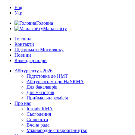
Eng
Укр
Головна
Мапа сайту
Головна
Контакти
Підтримати Могилянку
Новини
Календар подій
Абітурієнту - 2026
Підготовка до НМТ
Абітурієнтам про НаУКМА
Для бакалаврів
Для магістрів
Приймальна комісія
Про нас
Історія КМА
Сьогодення
Спільноти
Вчена рада
Міжнародне співробітництво