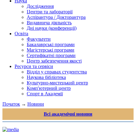
Наука
Дослідження
Центри та лабораторії
Аспірантура / Докторантура
Видавнича діяльність
Дні науки (конференції)
Освіта
Факультети
Бакалаврські програми
Магістерські програми
Сертифікатні програми
Центр забезпечення якості
Ресурси та сервіси
Відділ у справах студентства
Наукова бібліотека
Культурно-мистецький центр
Комп'ютерний центр
Спорт в Академії
Початок
→
Новини
Всі академічні новини