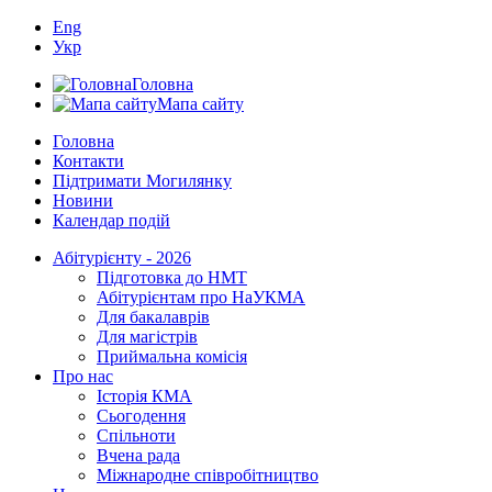
Eng
Укр
Головна
Мапа сайту
Головна
Контакти
Підтримати Могилянку
Новини
Календар подій
Абітурієнту - 2026
Підготовка до НМТ
Абітурієнтам про НаУКМА
Для бакалаврів
Для магістрів
Приймальна комісія
Про нас
Історія КМА
Сьогодення
Спільноти
Вчена рада
Міжнародне співробітництво