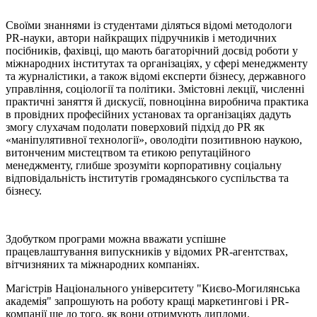
Своїми знаннями із студентами діляться відомі методологи
PR-науки, автори найкращих підручників і методичних
посібників, фахівці, що мають багаторічний досвід роботи у
міжнародних інститутах та організаціях, у сфері менеджменту
та журналістики, а також відомі експерти бізнесу, державного
управління, соціології та політики. Змістовні лекції, численні
практичні заняття й дискусії, повноцінна виробнича практика
в провідних професійних установах та організаціях дадуть
змогу слухачам подолати поверховий підхід до PR як
«маніпулятивної технології», оволодіти позитивною наукою,
витонченим мистецтвом та етикою репутаційного
менеджменту, глибше зрозуміти корпоративну соціальну
відповідальність інститутів громадянського суспільства та
бізнесу.
Здобутком програми можна вважати успішне
працевлаштування випускників у відомих PR-агентствах,
вітчизняних та міжнародних компаніях.
Магістрів Національного університету "Києво-Могилянська
академія" запрошують на роботу кращі маркетингові і PR-
компанії ще до того, як вони отримують дипломи.