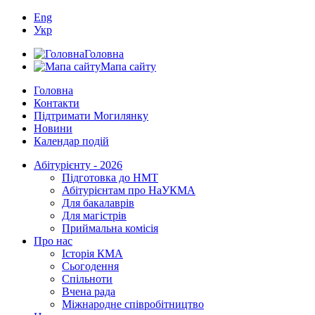
Eng
Укр
Головна
Мапа сайту
Головна
Контакти
Підтримати Могилянку
Новини
Календар подій
Абітурієнту - 2026
Підготовка до НМТ
Абітурієнтам про НаУКМА
Для бакалаврів
Для магістрів
Приймальна комісія
Про нас
Історія КМА
Сьогодення
Спільноти
Вчена рада
Міжнародне співробітництво