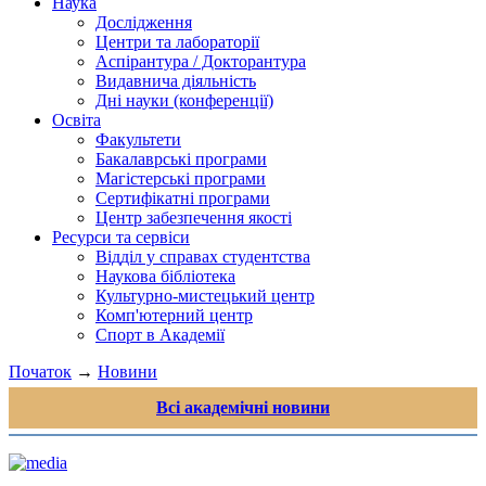
Наука
Дослідження
Центри та лабораторії
Аспірантура / Докторантура
Видавнича діяльність
Дні науки (конференції)
Освіта
Факультети
Бакалаврські програми
Магістерські програми
Сертифікатні програми
Центр забезпечення якості
Ресурси та сервіси
Відділ у справах студентства
Наукова бібліотека
Культурно-мистецький центр
Комп'ютерний центр
Спорт в Академії
Початок
→
Новини
Всі академічні новини