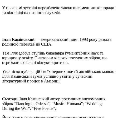
У програмі зустрічі передбачено також письменницькі поради
та відповіді на питання слухачів.
Ілля Камінський
— американський поет, 1993 року разом з
родиною переїхав до США.
Там Ілля здобув ступінь бакалавра гуманітарних наук та
юридичну освіту. Є автором кількох поетичних збірок, що
отримали схвальні відгуки критиків.
Уже після публікацій своїх перших поезій англійською мовою
Ілля Камінський зумів успішно увійти у сучасний
літературний процес в Америці.
Сьогодні Ілля Камінський автор поетичних англомовних
збірок “Dancing in Odessa”; “Musica Humana”; “Weddings
During the War”; “Five Poems”.
Його книги були відзначенні численними престижними