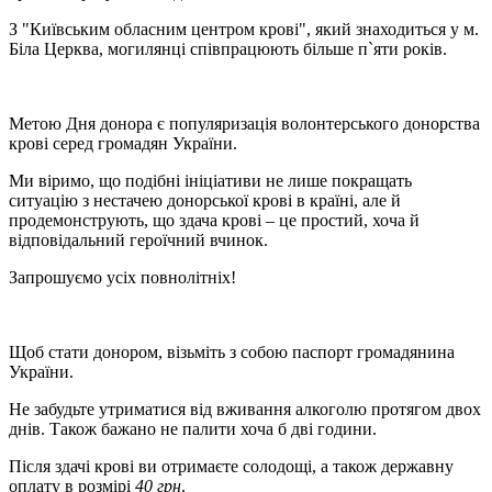
З "Київським обласним центром крові", який знаходиться у м.
Біла Церква, могилянці співпрацюють більше п`яти років.
Метою Дня донора є популяризація волонтерського донорства
крові серед громадян України.
Ми віримо, що подібні ініціативи не лише покращать
ситуацію з нестачею донорської крові в країні, але й
продемонструють, що здача крові – це простий, хоча й
відповідальний героїчний вчинок.
Запрошуємо усіх повнолітніх!
Щоб стати донором, візьміть з собою паспорт громадянина
України.
Не забудьте утриматися від вживання алкоголю протягом двох
днів. Також бажано не палити хоча б дві години.
Після здачі крові ви отримаєте солодощі, а також державну
оплату в розмірі
40 грн
.