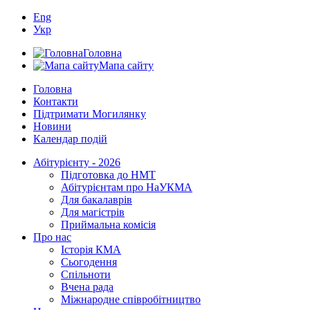
Eng
Укр
Головна
Мапа сайту
Головна
Контакти
Підтримати Могилянку
Новини
Календар подій
Абітурієнту - 2026
Підготовка до НМТ
Абітурієнтам про НаУКМА
Для бакалаврів
Для магістрів
Приймальна комісія
Про нас
Історія КМА
Сьогодення
Спільноти
Вчена рада
Міжнародне співробітництво