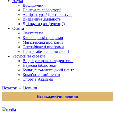
Наука
Дослідження
Центри та лабораторії
Аспірантура / Докторантура
Видавнича діяльність
Дні науки (конференції)
Освіта
Факультети
Бакалаврські програми
Магістерські програми
Сертифікатні програми
Центр забезпечення якості
Ресурси та сервіси
Відділ у справах студентства
Наукова бібліотека
Культурно-мистецький центр
Комп'ютерний центр
Спорт в Академії
Початок
→
Новини
Всі академічні новини