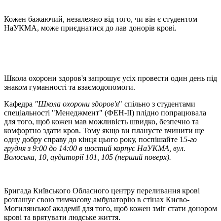
Кожен бажаючий, незалежно від того, чи він є студентом
НаУКМА, може приєднатися до лав донорів крові.
Школа охорони здоров'я запрошує усіх провести один день під
знаком гуманності та взаємодопомоги.
Кафедра
"Школа охорони здоров'я
" спільно з студентами
спеціальності "Менеджмент" (ФЕН-ІІ) плідно попрацювала
для того, щоб кожен мав можливість швидко, безпечно та
комфортно здати кров. Тому якщо ви плануєте вчинити ще
одну добру справу до кінця цього року, поспішайте 1
5-го
грудня з 9:00 до 14:00 в шостий корпус НаУКМА, вул.
Волоська, 10, аудиторії 101, 105 (перший поверх).
Бригада Київського Обласного центру переливання крові
розташує свою тимчасову амбулаторію в стінах Києво-
Могилянської академії для того, щоб кожен зміг стати донором
крові та врятувати людське життя.