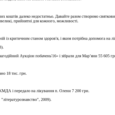
них коштів далеко недостатньо. Давайте разом створимо святкови
евеликі, прийнятні для кожного, можливості.
ній із критичним станом здоров'я, і яким потрібна допомога на л
).
агодійний Аукціон побачень'16» і зібрали для Мар’яни 55 605 г
но 18 тис. грн.
 КМДА і передало на лікування п. Олени 7 200 грн.
"літературознавство", 2009).