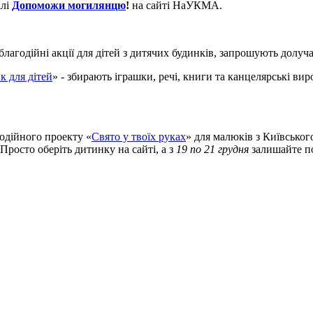
ілі
Допоможи могилянцю
!
на сайті НаУКМА.
годійні акції для дітей з дитячих будинків, запрошують долуча
 для дітей
» - збирають іграшки, речі, книги та канцелярські вир
годійного проекту «
Свято у твоїх руках
» для малюків з Київського
росто оберіть дитинку на сайті, а з
19 по 21 грудня
залишайте по