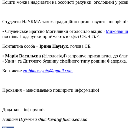
Кошти можна надсилати на особисті рахунки, оголошені у розд
Студенти НаУКМА також традиційно організовують новорічні бла
• Спудейське Братсво Могилянки оголосило акцію «
Миколайчик
поспіль. Подарунки приймають в офісі СБ,
4-107.
Контактна особа –
Ірина Наумук,
голова СБ.
•
Марія Васильєва
(філологія,4) запрошує приєднатись до бла
«Узин» та Дитячого будинку сімейного типу родини Федоряка. П
Контакти:
zrobimosvyato@gmail.com
.
Прохання – максимально поширити інформацію!
Додаткова інформація:
Наталя Шумкова shumkova[@]ukma.edu.ua