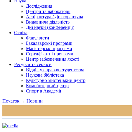
Наука
Дослідження
Центри та лабораторії
Аспірантура / Докторантура
Видавнича діяльність
Дні науки (конференції)
Освіта
Факультети
Бакалаврські програми
Магістерські програми
Сертифікатні програми
Центр забезпечення якості
Ресурси та сервіси
Відділ у справах студентства
Наукова бібліотека
Культурно-мистецький центр
Комп'ютерний центр
Спорт в Академії
Початок
→
Новини