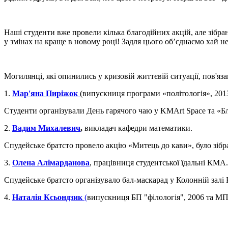
Наші студенти вже провели кілька благодійних акцій, але зібра
у змінах на краще в новому році! Задля цього об’єднаємо хай н
Могилянці, які опинились у кризовій життєвій ситуації, пов'яза
1.
Мар'яна Пиріжок
(випускниця програми «політологія», 2013
Студенти організували День гарячого чаю у KMArt Space та «Бл
2.
Вадим Михалевич
,
викладач кафедри математики.
Спудейське братсто провело акцію «Митець до кави», було зібра
3.
Олена Алімарданова
, працівниця студентської їдальні КМА.
Спудейське братсто організувало бал-маскарад у Колонній залі
4.
Наталія Ксьондзик
(
випускниця БП "філологія", 2006 та МП 