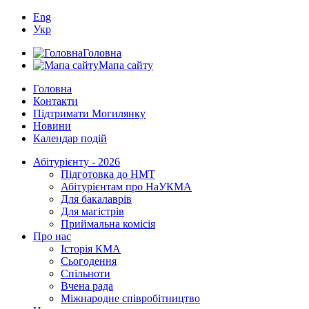
Eng
Укр
Головна
Мапа сайту
Головна
Контакти
Підтримати Могилянку
Новини
Календар подій
Абітурієнту - 2026
Підготовка до НМТ
Абітурієнтам про НаУКМА
Для бакалаврів
Для магістрів
Приймальна комісія
Про нас
Історія КМА
Сьогодення
Спільноти
Вчена рада
Міжнародне співробітництво