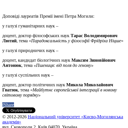
Доповіді лауреатів Премії імені Петра Могили:
у галузі гуманітарних наук –
доцент, доктор філософських наук
Тарас Володимирович
Лютий
, тема «
Парадоксальність у філософії Фрідріха Ніцше
»
у галузі природничих наук –
доцент, кандидат біологічних наук
Максим Зиновійович
Антонюк
, тема
«Пшениця: від поля до геному»
у галузі суспільних наук –
доцент, доктор політичних наук
Микола Миколайович
Гнатюк
, тема «
Майбутнє європейської інтеграції в новому
світовому порядку»
f
Share
© 2012-2026
Національний університет «Києво-Могилянська
академія»
вул. Сковороди 2, Київ 04070, Україна