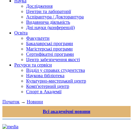
Наука
Дослідження
Центри та лабораторії
Аспірантура / Докторантура
Видавнича діяльність
Дні науки (конференції)
Освіта
Факультети
Бакалаврські програми
Магістерські програми
Сертифікатні програми
Центр забезпечення якості
Ресурси та сервіси
Відділ у справах студентства
Наукова бібліотека
Культурно-мистецький центр
Комп'ютерний центр
Спорт в Академії
Початок
→
Новини
Всі академічні новини