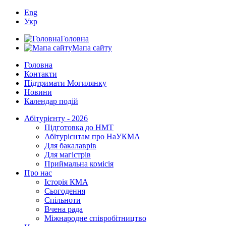
Eng
Укр
Головна
Мапа сайту
Головна
Контакти
Підтримати Могилянку
Новини
Календар подій
Абітурієнту - 2026
Підготовка до НМТ
Абітурієнтам про НаУКМА
Для бакалаврів
Для магістрів
Приймальна комісія
Про нас
Історія КМА
Сьогодення
Спільноти
Вчена рада
Міжнародне співробітництво