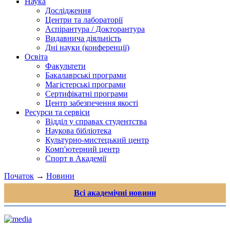
Наука
Дослідження
Центри та лабораторії
Аспірантура / Докторантура
Видавнича діяльність
Дні науки (конференції)
Освіта
Факультети
Бакалаврські програми
Магістерські програми
Сертифікатні програми
Центр забезпечення якості
Ресурси та сервіси
Відділ у справах студентства
Наукова бібліотека
Культурно-мистецький центр
Комп'ютерний центр
Спорт в Академії
Початок
→
Новини
Всі академічні новини