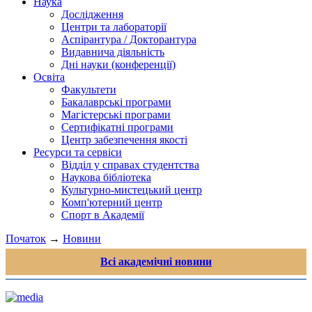
Наука
Дослідження
Центри та лабораторії
Аспірантура / Докторантура
Видавнича діяльність
Дні науки (конференції)
Освіта
Факультети
Бакалаврські програми
Магістерські програми
Сертифікатні програми
Центр забезпечення якості
Ресурси та сервіси
Відділ у справах студентства
Наукова бібліотека
Культурно-мистецький центр
Комп'ютерний центр
Спорт в Академії
Початок
→
Новини
Всі академічні новини