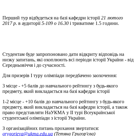
Перший тур відбудеться на базі кафедри історії
21 лютого
2017 р
. в аудиторії
5-109 о 16.30
і триватиме 1.5 години.
Студентам буде запропоновано дати відкриту відповідь на
низку запитань, які охоплюють всі періоди історії України - від
Середньовіччя і до сучасності.
Для призерів І туру олімпіади передбачено заохочення:
3 місце - +5 балів до навчального рейтингу з будь-якого
предмету, який викладається на базі кафедри історії
1-2 місце - +10 балів до навчального рейтингу з будь-якого
предмету, який викладається на базі кафедри історії, а також
право представляти НаУКМА у ІІ турі Всеукраїнської
студентської олімпіади з історії України.
З організаційних питань прохання звертатися:
grygorieva@ukma.edu.ua
(Тетяна Григор'єва)