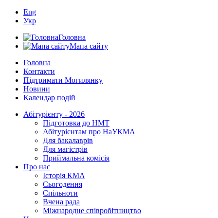
Eng
Укр
Головна
Мапа сайту
Головна
Контакти
Підтримати Могилянку
Новини
Календар подій
Абітурієнту - 2026
Підготовка до НМТ
Абітурієнтам про НаУКМА
Для бакалаврів
Для магістрів
Приймальна комісія
Про нас
Історія КМА
Сьогодення
Спільноти
Вчена рада
Міжнародне співробітництво