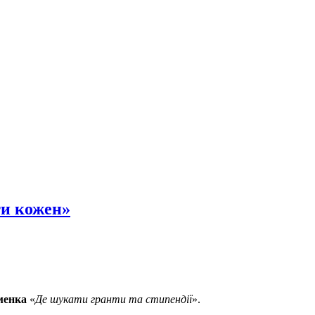
ти кожен»
менка
«
Де шукати гранти та стипендії
».