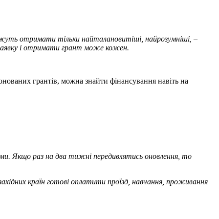
 можуть отримати тільки найталановитіші, найрозумніші,
–
 заявку і отримати грант може кожен.
опонованих грантів, можна знайти фінансування навіть на
грами. Якщо раз на два тижні передивлятись оновлення, то
ахідних країн готові оплатити проїзд, навчання, проживання