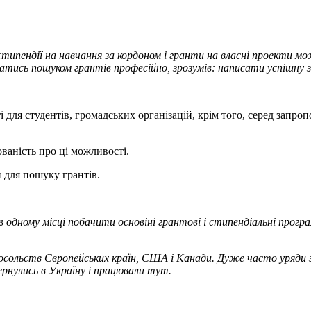
 стипендії на навчання за кордоном і гранти на власні проекти
матись пошуком грантів професійно, зрозумів: написати успішну
і для студентів, громадських організацій, крім того, серед запр
аність про ці можливості.
 для пошуку грантів.
ь в одному місці побачити основіні грантові і стипендіальні про
сольств Європейських країн, США і Канади. Дуже часто уряди з
ернулись в Україну і працювали тут.