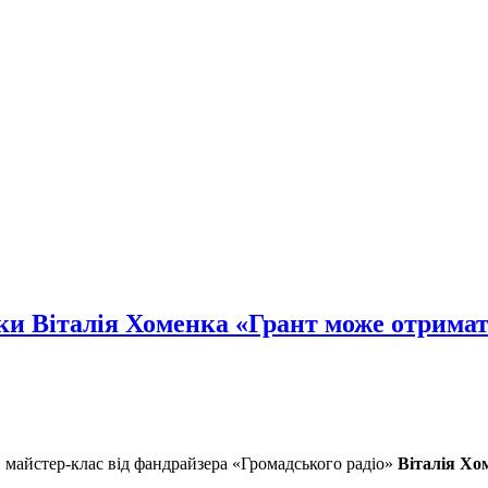
и Віталія Хоменка «Грант може отрима
майстер-клас від фандрайзера «Громадського радіо»
Віталія Хо