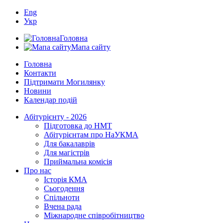
Eng
Укр
Головна
Мапа сайту
Головна
Контакти
Підтримати Могилянку
Новини
Календар подій
Абітурієнту - 2026
Підготовка до НМТ
Абітурієнтам про НаУКМА
Для бакалаврів
Для магістрів
Приймальна комісія
Про нас
Історія КМА
Сьогодення
Спільноти
Вчена рада
Міжнародне співробітництво