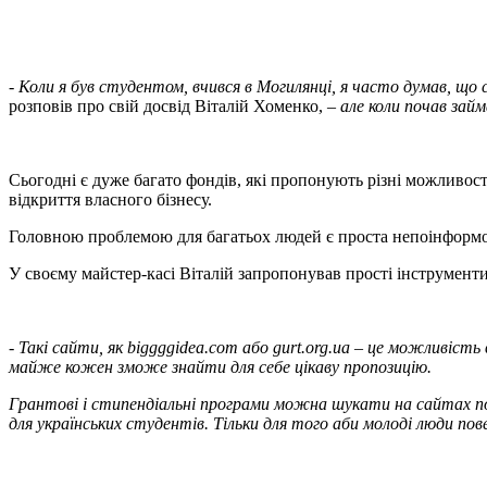
-
Коли я був студентом, вчився в Могилянці, я часто думав, що
розповів про свій досвід Віталій Хоменко, –
але коли почав зай
Сьогодні є дуже багато фондів, які пропонують різні можливост
відкриття власного бізнесу.
Головною проблемою для багатьох людей є проста непоінформов
У своєму майстер-касі Віталій запропонував прості інструменти
-
Такі сайти, як biggggidea.com або gurt.org.ua – це можливіст
майже кожен зможе знайти для себе цікаву пропозицію.
Грантові і стипендіальні програми можна шукати на сайтах по
для українських студентів. Тільки для того аби молоді люди пов