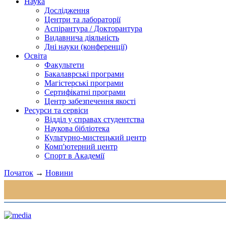
Наука
Дослідження
Центри та лабораторії
Аспірантура / Докторантура
Видавнича діяльність
Дні науки (конференції)
Освіта
Факультети
Бакалаврські програми
Магістерські програми
Сертифікатні програми
Центр забезпечення якості
Ресурси та сервіси
Відділ у справах студентства
Наукова бібліотека
Культурно-мистецький центр
Комп'ютерний центр
Спорт в Академії
Початок
→
Новини