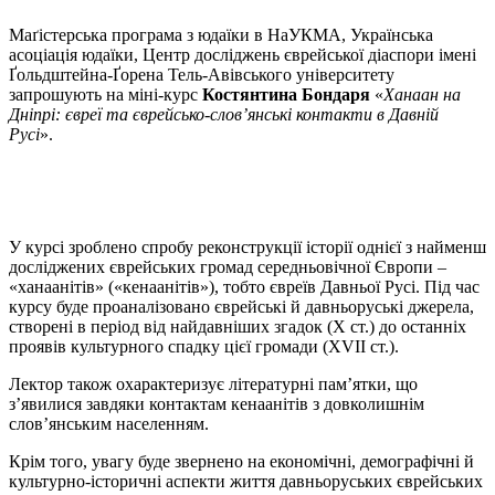
Маґістерська програма з юдаїки в НаУКМА, Українська
асоціація юдаїки, Центр досліджень єврейської діаспори імені
Ґольдштейна-Ґорена Тель-Авівського університету
запрошують на міні-курс
Костянтина Бондаря
«
Ханаан на
Дніпрі: євреї та єврейсько-слов’янські контакти в Давній
Русі
».
У курсі зроблено спробу реконструкції історії однієї з найменш
досліджених єврейських громад середньовічної Європи –
«ханаанітів» («кенаанітів»), тобто євреїв Давньої Русі. Під час
курсу буде проаналізовано єврейські й давньоруські джерела,
створені в період від найдавніших згадок (X ст.) до останніх
проявів культурного спадку цієї громади (XVII ст.).
Лектор також охарактеризує літературні пам’ятки, що
з’явилися завдяки контактам кенаанітів з довколишнім
слов’янським населенням.
Крім того, увагу буде звернено на економічні, демографічні й
культурно-історичні аспекти життя давньоруських єврейських