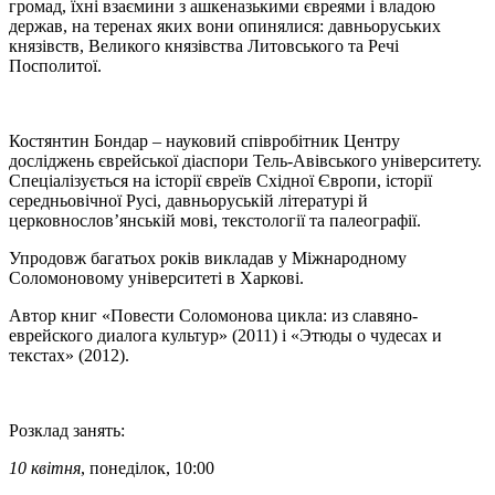
громад, їхні взаємини з ашкеназькими євреями і владою
держав, на теренах яких вони опинялися: давньоруських
князівств, Великого князівства Литовського та Речі
Посполитої.
Костянтин Бондар – науковий співробітник Центру
досліджень єврейської діаспори Тель-Авівського університету.
Спеціалізується на історії євреїв Східної Європи, історії
середньовічної Русі, давньоруській літературі й
церковнослов’янській мові, текстології та палеографії.
Упродовж багатьох років викладав у Міжнародному
Соломоновому університеті в Харкові.
Автор книг «Повести Соломонова цикла: из славяно-
еврейского диалога культур» (2011) і «Этюды о чудесах и
текстах» (2012).
Розклад занять:
10 квітня
, понеділок, 10:00