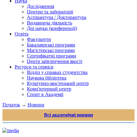
Наука
Дослідження
Центри та лабораторії
Аспірантура / Докторантура
Видавнича діяльність
Дні науки (конференції)
Освіта
Факультети
Бакалаврські програми
Магістерські програми
Сертифікатні програми
Центр забезпечення якості
Ресурси та сервіси
Відділ у справах студентства
Наукова бібліотека
Культурно-мистецький центр
Комп'ютерний центр
Спорт в Академії
Початок
→
Новини
Всі академічні новини