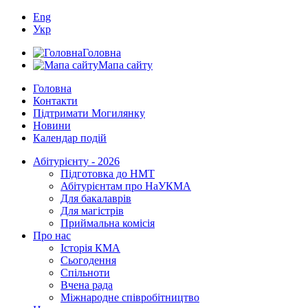
Eng
Укр
Головна
Мапа сайту
Головна
Контакти
Підтримати Могилянку
Новини
Календар подій
Абітурієнту - 2026
Підготовка до НМТ
Абітурієнтам про НаУКМА
Для бакалаврів
Для магістрів
Приймальна комісія
Про нас
Історія КМА
Сьогодення
Спільноти
Вчена рада
Міжнародне співробітництво