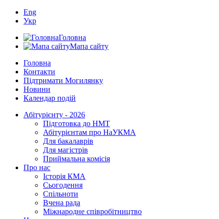
Eng
Укр
Головна
Мапа сайту
Головна
Контакти
Підтримати Могилянку
Новини
Календар подій
Абітурієнту - 2026
Підготовка до НМТ
Абітурієнтам про НаУКМА
Для бакалаврів
Для магістрів
Приймальна комісія
Про нас
Історія КМА
Сьогодення
Спільноти
Вчена рада
Міжнародне співробітництво