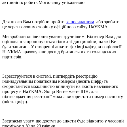
активність робить Могилянку унікальною.
Для цього Вам потрібно пройти
за посиланням
або зробити
це через головну сторінку офіційного сайту НаУКМА.
Ми зробили online-опитування зручнішим. Відтепер Вам для
оцінювання пропонуються тільки ті дисципліни, на які Ви
були записані. У створенні анкети фахівці кафедри соціології
НаУКМА враховували досвід британських та голандських
партнерів.
Зареєструйтеся в системі, підтвердіть реєстрацію
індивідуальним податковим номером (десять цифр) та
скористайтеся можливістю вплинути на якість навчального
процесу в НаУКМА. Якщо Ви не маєте ІПН, для
підтвердження реєстрації можна використати номер паспорту
(шість цифр).
Звертаємо увагу, що доступ до анкети буде відкрито у часовий
проміжок
з 10 по 23 квітня
.