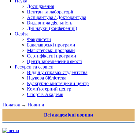
Наука
Дослідження
Центри та лабораторії
Аспірантура / Докторантура
Видавнича діяльність
Дні науки (конференції)
Освіта
Факультети
Бакалаврські програми
Магістерські програми
Сертифікатні програми
Центр забезпечення якості
Ресурси та сервіси
Відділ у справах студентства
Наукова бібліотека
Культурно-мистецький центр
Комп'ютерний центр
Спорт в Академії
Початок
→
Новини
Всі академічні новини