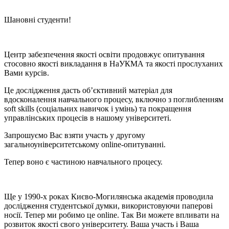
Шановні студенти!
Центр забезпечення якості освіти продовжує опитування
стосовно якості викладання в НаУКМА та якості прослуханих
Вами курсів.
Це дослідження дасть об’єктивний матеріал для
вдосконалення навчального процесу, включно з поглибленням
soft skills (соціальних навичок і умінь) та покращення
управлінських процесів в нашому університеті.
Запрошуємо Вас взяти участь у другому
загальноуніверситетському online-опитуванні.
Тепер воно є частиною навчального процесу.
Ще у 1990-х роках Києво-Могилянська академія проводила
дослідження студентської думки, використовуючи паперові
носії. Тепер ми робимо це online. Так Ви можете впливати на
розвиток якості свого університету. Ваша участь і Ваша