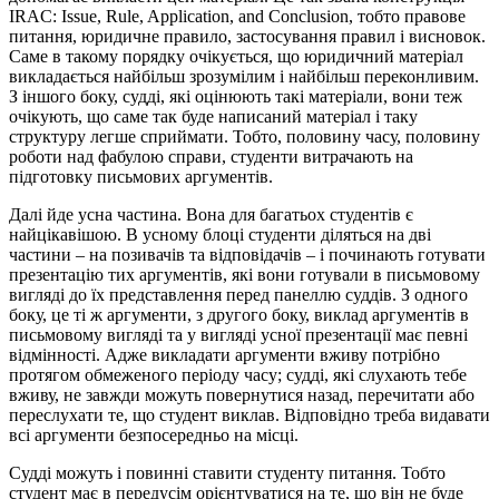
IRAC: Issue, Rule, Application, and Conclusion, тобто правове
питання, юридичне правило, застосування правил і висновок.
Саме в такому порядку очікується, що юридичний матеріал
викладається найбільш зрозумілим і найбільш переконливим.
З іншого боку, судді, які оцінюють такі матеріали, вони теж
очікують, що саме так буде написаний матеріал і таку
структуру легше сприймати. Тобто, половину часу, половину
роботи над фабулою справи, студенти витрачають на
підготовку письмових аргументів.
Далі йде усна частина. Вона для багатьох студентів є
найцікавішою. В усному блоці студенти діляться на дві
частини – на позивачів та відповідачів – і починають готувати
презентацію тих аргументів, які вони готували в письмовому
вигляді до їх представлення перед панеллю суддів. З одного
боку, це ті ж аргументи, з другого боку, виклад аргументів в
письмовому вигляді та у вигляді усної презентації має певні
відмінності. Адже викладати аргументи вживу потрібно
протягом обмеженого періоду часу; судді, які слухають тебе
вживу, не завжди можуть повернутися назад, перечитати або
переслухати те, що студент виклав. Відповідно треба видавати
всі аргументи безпосередньо на місці.
Судді можуть і повинні ставити студенту питання. Тобто
студент має в передусім орієнтуватися на те, що він не буде