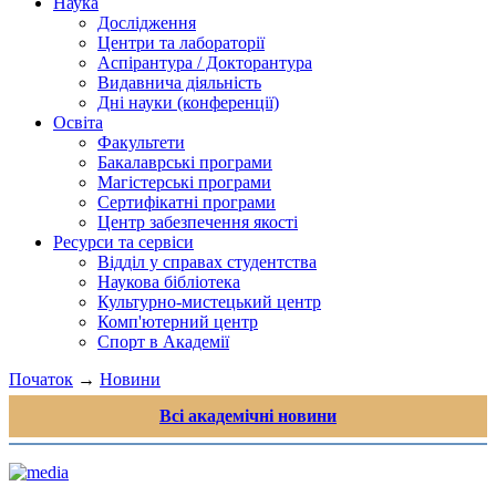
Наука
Дослідження
Центри та лабораторії
Аспірантура / Докторантура
Видавнича діяльність
Дні науки (конференції)
Освіта
Факультети
Бакалаврські програми
Магістерські програми
Сертифікатні програми
Центр забезпечення якості
Ресурси та сервіси
Відділ у справах студентства
Наукова бібліотека
Культурно-мистецький центр
Комп'ютерний центр
Спорт в Академії
Початок
→
Новини
Всі академічні новини