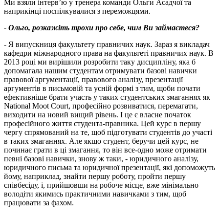
Ми взяли інтерв’ю у тренера команди Ольги Асадчої та
наприкінці поспілкувалися з переможцями.
- Ольго, розкажіть трохи про себе, чим Ви займаєтеся?
- Я випускниця факультету правничих наук. Зараз я викладач
кафедри міжнародного права на факультеті правничих наук. В
2013 році ми вирішили розробити таку дисципліну, яка б
допомагала нашим студентам отримувати базові навички
правової аргументації, правового аналізу, презентації
аргументів в письмовій та усній формі з тим, щоби почати
ефективніше брати участь у таких студентських змаганнях як
National Moot Court, професійно розвиватися, перемагати,
виходити на новий вищий рівень. І це є власне початок
професійного життя студента-правника. Цей курс в першу
чергу спрямований на те, щоб підготувати студентів до участі
в таких змаганнях. Але якщо студент, беручи цей курс, не
починає грати в ці змагання, то він все-одно може отримати
певні базові навички, знову ж таки, - юридичного аналізу,
юридичного письма та юридичної презентації, які допоможуть
йому, наприклад, знайти першу роботу, пройти першу
співбесіду, і, прийшовши на робоче місце, вже мінімально
володіти якимись практичними навичками з тим, щоб
працювати за фахом.