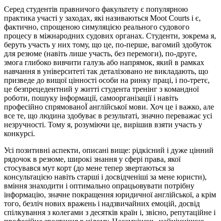
Серед студентів правничого факультету є популярною
практика участі у заходах, які називаються Moot Courts і є,
фактично, спрощеною симуляцією реального судового
процесу в міжнародних судових органах. Студенти, зокрема я,
беруть участь у них тому, що це, по-перше, вагомий здобуток
для резюме (навіть лише участь, без перемоги), по-друге,
змога глибоко вивчити галузь або напрямок, який в рамках
навчання в університеті так деталізовано не викладають, що
призведе до вищої цінності особи на ринку праці, і по-третє,
це безпрецедентний у житті студента тренінг з командної
роботи, пошуку інформації, самоорганізації і навіть
професійно спрямованоЇ англійської мови. Хоч це і важко, але
все те, що людина здобуває в результаті, значно переважає усі
незручності. Тому я, розуміючи це, вирішив взяти участь у
конкурсі.
Усі позитивні аспекти, описані вище: рідкісний і дуже цінний
рядочок в резюме, широкі знання у сфері права, якої
стосувався мут корт (до мене тепер звертаються за
консультацією навіть старші і досвідченіші за мене юристи),
вміння знаходити і оптимально опрацьовувати потрібну
інформацію, значне покращення юридичної англійської, а крім
того, безліч нових вражень і надзвичайних емоцій, досвід
спілкування з колегами з десятків країн і, звісно, репутаційне і