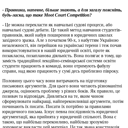
- Правники, напевне, більше знають, а для загалу поясніть,
будь-ласка, що таке Moot Court Competition?
- Це можна перекласти як навчальні судові процеси, або
навчальні судові дебати. Це такий метод навчання студентів-
правників, який набув поширення в юридичних школах
західного зразка. Але з початком 90-х, з набуттям Україною
незалежності, він перейшов на українські терени і теж почав
використовуватися в нашій юридичній освіті, проте як
позакласна, позапланова діяльність. Вона полягає в тому, що
замість традиційної лекційно-семінарської системи освіти
студенти працюють в команді, вони отримують фабулу
справи, над якою працюють у сумі десь приблизно півроку.
Половину цього часу вони витрачають на підготовку
письмових аргументів. Для цього вони читають різноманітні
джерела, оцінюють проблему з різних боків. Як правило, це
позивач та відповідач. Дивляться на те, яким чином
сформулювати найкращі, найпереконливіші аргументи, потім
починають їх писати. Писати їх потрібно за правилами
юридичного письма. Існує певна послідовність юридичної
аргументації, яка прийнята у юридичній спільноті. Вона є
такою, що найбільш переконливо, найбільш зрозуміло
допомагає викласти цей матеріал. Це так звана конструкція