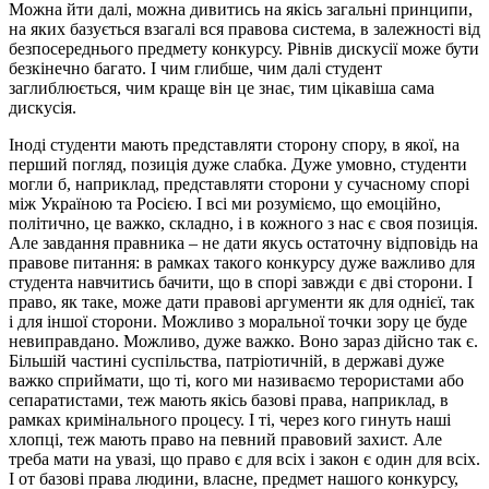
Можна йти далі, можна дивитись на якісь загальні принципи,
на яких базується взагалі вся правова система, в залежності від
безпосереднього предмету конкурсу. Рівнів дискусії може бути
безкінечно багато. І чим глибше, чим далі студент
заглиблюється, чим краще він це знає, тим цікавіша сама
дискусія.
Іноді студенти мають представляти сторону спору, в якої, на
перший погляд, позиція дуже слабка. Дуже умовно, студенти
могли б, наприклад, представляти сторони у сучасному спорі
між Україною та Росією. І всі ми розуміємо, що емоційно,
політично, це важко, складно, і в кожного з нас є своя позиція.
Але завдання правника – не дати якусь остаточну відповідь на
правове питання: в рамках такого конкурсу дуже важливо для
студента навчитись бачити, що в спорі завжди є дві сторони. І
право, як таке, може дати правові аргументи як для однієї, так
і для іншої сторони. Можливо з моральної точки зору це буде
невиправдано. Можливо, дуже важко. Воно зараз дійсно так є.
Більшій частині суспільства, патріотичній, в державі дуже
важко сприймати, що ті, кого ми називаємо терористами або
сепаратистами, теж мають якісь базові права, наприклад, в
рамках кримінального процесу. І ті, через кого гинуть наші
хлопці, теж мають право на певний правовий захист. Але
треба мати на увазі, що право є для всіх і закон є один для всіх.
І от базові права людини, власне, предмет нашого конкурсу,