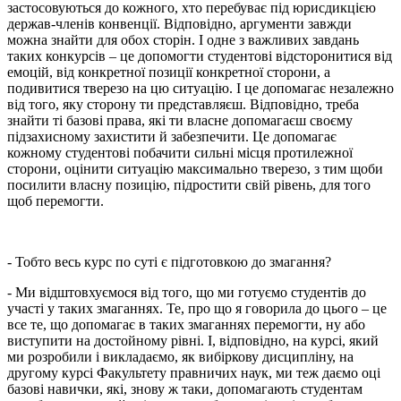
застосовуються до кожного, хто перебуває під юрисдикцією
держав-членів конвенції. Відповідно, аргументи завжди
можна знайти для обох сторін. І одне з важливих завдань
таких конкурсів – це допомогти студентові відсторонитися від
емоцій, від конкретної позиції конкретної сторони, а
подивитися тверезо на цю ситуацію. І це допомагає незалежно
від того, яку сторону ти представляєш. Відповідно, треба
знайти ті базові права, які ти власне допомагаєш своєму
підзахисному захистити й забезпечити. Це допомагає
кожному студентові побачити сильні місця протилежної
сторони, оцінити ситуацію максимально тверезо, з тим щоби
посилити власну позицію, підростити свій рівень, для того
щоб перемогти.
- Тобто весь курс по суті є підготовкою до змагання?
- Ми відштовхуємося від того, що ми готуємо студентів до
участі у таких змаганнях. Те, про що я говорила до цього – це
все те, що допомагає в таких змаганнях перемогти, ну або
виступити на достойному рівні. І, відповідно, на курсі, який
ми розробили і викладаємо, як вибіркову дисципліну, на
другому курсі Факультету правничих наук, ми теж даємо оці
базові навички, які, знову ж таки, допомагають студентам