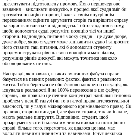
презентувати підготовлену промову. Його першочергове
завдання – викликати дискусію, в процесі якої суддя зміг би
зрозуміти позицію сторони, і вже за своїм внутрішнім
переконанням оцінити аргументи сторін та вирішити справу
на користь позивача чи відповідача. Тобто завдання в тому,
щоби допомогти судді зрозуміти позицію тієї чи іншої
сторони. Відповідно, питання з боку суддів – це дуже добре,
дуже добре, якщо студент може зацікавити суддю і запросити
його ставити такі питання, які б допомогли студенту
продемонструвати рівень свого володіння матеріалом,
розуміння рівнів дискусії, які можуть точитися навколо
обговорюваних питань.
Насправді, як правило, в таких змаганнях фабула справи
базується на певних реальних фактах, фактах з реального
життя. Тобто береться не обов’язково конкретна ситуація, яка
існувала в реальності й на 100% перенесена в цю фабулу
справи, - як правило це певний концентрат найбільш типових
проблем у певній галузі (чи то в галузі права інтелектуальної
власності, чи у галузі міжнародного кримінального права). Як
правило, сторони вигадані, але факти справи, так чи інакше,
мають реальне підґрунтя. Відповідно, студент, щоб
проаргументувати і належним чином викласти позицію по
справі, більше того, перемогти, як вдалося це нам, має
володіти певними знаннями та навичками. Існує декілька