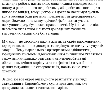
командна робота: навіть якщо одна людина викладеться на
повну, а решта нічого не робитиме, або робитиме погано, то
нічого не вийде), тому цьогоріч я доклала максимум зусиль,
аби в команді були розумні, працьовиті та цілеспрямовані
люди. Зважаючи на минулорічний фейл, взяти участь
наступного разу було вже справою честі. Ну і на менше ніж
перемога після такої кількості докладених зусиль та
витрачених нервів я не була згодна.
Муткорт - це своєрідна школа життя, де окрім вдосконалення
юридичних навичок доводиться вирішувати ще купу супутніх
завдань. Тому паралельно з ораторськими здібностями,
юридичним письмом, вдосконаленням англійської з'являється
також вміння швидко реагувати на непередбачувані
обставини, вміння вирішувати конфліктні ситуації та, в
деяких ситуаціях, не створювати їх, навіть якщо дуже
хочеться.
Звісно, це все окрім очевидного результату у вигляді
стажування в Європейскому суді з прав людини, яке
донедавна здавалося недосяжною мрією.