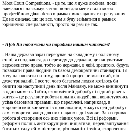
Moot Court Competitions, - це те, що я дуже любила, поки
навчалася і на якомусь етапі вони для мене стали моєю
професійною діяльністю в рамках викладання та тренування.
Це не означає, що це все, чим я буду займатися в рамках
юридичної спеціальності, просто на разі це так.
- Щоб Ви побажали чи порадили нашим читачам?
- Наша держава зараз перебуває на складному і болісному
етапі, я сподіваюся, до переходу до держави, де пануватиме
верховенство права, тобто до держави, в якій, зрештою, будуть
поважати права людини та базові демократичні стандарти. І я
хочу наголосити на тому, що цей процес не миттєвий, він
дуже тривалий. І все те, чого багатьом людям хотілось би
бачити на наступний день після Майдану, не може виникнути
в один момент. Тобто, економічний добробут і гідний рівень
життя – це результат роботи вільних людей, які, користуючись
усіма базовими правами, що перелічені, наприклад, в
Європейській конвенції з прав людини, можуть цей добробут
самі створити, якщо для них надано гідні умови. Зараз триває
робота зі створення ось цих гідних умов. Всі ці реформи,
реформи поліції, антикорупційні ініціативи, перевлаштування
багатьох галузей міністерств, різноманітні зміни, скорочення –