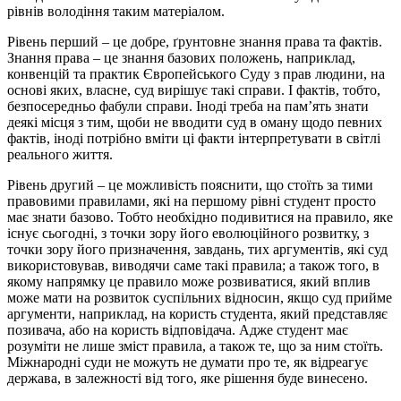
рівнів володіння таким матеріалом.
Рівень перший – це добре, ґрунтовне знання права та фактів.
Знання права – це знання базових положень, наприклад,
конвенцій та практик Європейського Суду з прав людини, на
основі яких, власне, суд вирішує такі справи. І фактів, тобто,
безпосередньо фабули справи. Іноді треба на пам’ять знати
деякі місця з тим, щоби не вводити суд в оману щодо певних
фактів, іноді потрібно вміти ці факти інтерпретувати в світлі
реального життя.
Рівень другий – це можливість пояснити, що стоїть за тими
правовими правилами, які на першому рівні студент просто
має знати базово. Тобто необхідно подивитися на правило, яке
існує сьогодні, з точки зору його еволюційного розвитку, з
точки зору його призначення, завдань, тих аргументів, які суд
використовував, виводячи саме такі правила; а також того, в
якому напрямку це правило може розвиватися, який вплив
може мати на розвиток суспільних відносин, якщо суд прийме
аргументи, наприклад, на користь студента, який представляє
позивача, або на користь відповідача. Адже студент має
розуміти не лише зміст правила, а також те, що за ним стоїть.
Міжнародні суди не можуть не думати про те, як відреагує
держава, в залежності від того, яке рішення буде винесено.