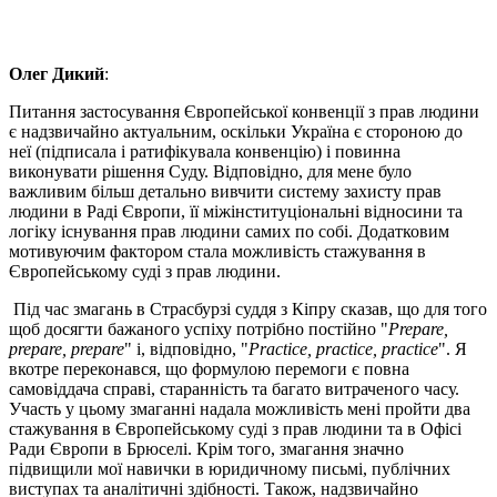
Олег Дикий
:
Питання застосування Європейської конвенції з прав людини
є надзвичайно актуальним, оскільки Україна є стороною до
неї (підписала і ратифікувала конвенцію) і повинна
виконувати рішення Суду. Відповідно, для мене було
важливим більш детально вивчити систему захисту прав
людини в Раді Європи, її міжінституціональні відносини та
логіку існування прав людини самих по собі. Додатковим
мотивуючим фактором стала можливість стажування в
Європейському суді з прав людини.
Під час змагань в Страсбурзі суддя з Кіпру сказав, що для того
щоб досягти бажаного успіху потрібно постійно "
Prepare,
prepare, prepare
" і, відповідно, "
Practice, practice, practice
". Я
вкотре переконався, що формулою перемоги є повна
самовіддача справі, старанність та багато витраченого часу.
Участь у цьому змаганні надала можливість мені пройти два
стажування в Європейському суді з прав людини та в Офісі
Ради Європи в Брюселі. Крім того, змагання значно
підвищили мої навички в юридичному письмі, публічних
виступах та аналітичні здібності. Також, надзвичайно