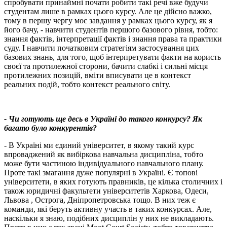
спробувати принаймні почати робити такі речі вже будучи
студентам лише в рамках цього курсу. Але це дійсно важко,
тому в першу чергу моє завдання у рамках цього курсу, як я
його бачу, - навчити студентів першого базового рівня, тобто:
знання фактів, інтерпретації фактів і знання права та практики
суду. І навчити початковим стратегіям застосування цих
базових знань, для того, щоб інтерпретувати факти на користь
своєї та протилежної сторони, бачити слабкі і сильні місця
протилежних позицій, вміти вписувати це в контекст
реальних подій, тобто контекст реального світу.
- Чи готують ще десь в Україні до такого конкурсу? Як
багато було конкурентів?
- В Україні ми єдиний університет, в якому такий курс
впроваджений як вибіркова навчальна дисципліна, тобто
може бути частиною індивідуального навчального плану.
Проте такі змагання дуже популярні в Україні. Є топові
університети, в яких готують правників, це кілька столичних і
також юридичні факультети університетів Харкова, Одеси,
Львова , Острога, Дніпропетровська тощо. В них теж є
команди, які беруть активну участь в таких конкурсах. Але,
наскільки я знаю, подібних дисциплін у них не викладають.