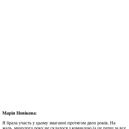
Марія Новікова
:
Я брала участь у цьому змаганні протягом двох років. На
жаль, минулого року не склалося з командою (а це перш за все