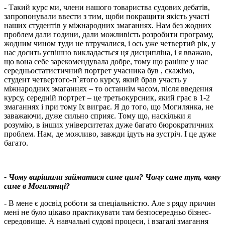
- Такий курс ми, члени нашого товариства судових дебатів,
запропонували ввести з тим, щоби покращити якість участі
наших студентів у міжнародних змаганнях. Нам без жодних
проблем дали години, дали можливість розробити програму,
жодним чином туди не втручалися, і ось уже четвертий рік, у
нас досить успішно викладається ця дисципліна, і я вважаю,
що вона себе зарекомендувала добре, тому що раніше у нас
середньостатистичний портрет учасника був , скажімо,
студент четвертого-п`ятого курсу, який брав участь у
міжнародних змаганнях – то останнім часом, після введення
курсу, середній портрет – це третьокурсник, який грає в 1-2
змаганнях і при тому їх виграє. Я до того, що Могилянка, не
заважаючи, дуже сильно сприяє. Тому що, наскільки я
розумію, в інших університетах дуже багато бюрократичних
проблем. Нам, де можливо, завжди ідуть на зустріч. І це дуже
багато.
- Чому вирішили займатися саме цим? Чому саме тут, чому
саме в Могилянці?
- В мене є досвід роботи за спеціальністю. Але з ряду причин
мені не було цікаво практикувати там безпосередньо бізнес-
середовище. А навчальні судові процеси, і взагалі змагання