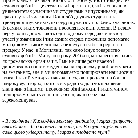
Проте в них є так звані Moot Court Society, тобто товариства
судових дебатів. Це студентські організації, які засновані в
університетах учасниками студентами-випускниками, які
грають у такі змагання. Вони об`єднують студентів та
тренерів-випускників, які беруть участь у подібних змаганнях.
В рамках таких товариств проводяться різні заходи. В першу
чергу вони допомагають один одному передаючи досвід
участі у змаганнях і тим самим старше покоління допомагає
молодшому і таким чином забезпечується безперервність
процесу. У нас, в Могилянці, так само існує товариство
судових дебатів. Минулого року, 2016-го, ми зареєструвалися
як громадська організація. І ми не лише розвиваємо і
допомагаємо нашим студентам на хорошому рівні виступати
на змаганнях, але й ми допомагаємо поширювати наш досвід і
взагалі такий метод як навчальні судові процеси, на більш
широку аудиторію, тобто ми з радістю ділимося нашими
знаннями з іншими, проводимо різні заходи, і таким чином
поширюємо наш успішний досвід, який себе вже
зарекомендував.
- Ви закінчили Києво-Могилянську академію, і зараз працюєте
викладачем. Чи допомагає вам те, що Ви були студенткою
саме цього університету, і зараз викладаєте тут?