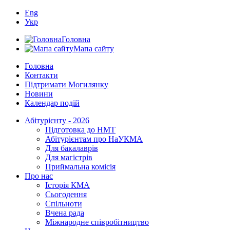
Eng
Укр
Головна
Мапа сайту
Головна
Контакти
Підтримати Могилянку
Новини
Календар подій
Абітурієнту - 2026
Підготовка до НМТ
Абітурієнтам про НаУКМА
Для бакалаврів
Для магістрів
Приймальна комісія
Про нас
Історія КМА
Сьогодення
Спільноти
Вчена рада
Міжнародне співробітництво