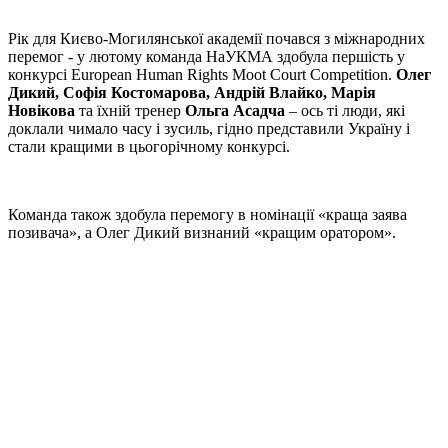
Рік для Києво-Могилянської академії почався з міжнародних
перемог - у лютому команда НаУКМА здобула першість у
конкурсі European Human Rights Moot Court Competition.
Олег
Дикий, Софія Костомарова, Андрій Влайко, Марія
Новікова
та їхній тренер
Ольга Асадча
– ось ті люди, які
доклали чимало часу і зусиль, гідно представили Україну і
стали кращими в цьогорічному конкурсі.
Команда також здобула перемогу в номінації «краща заява
позивача», а Олег Дикий визнаний «кращим оратором».