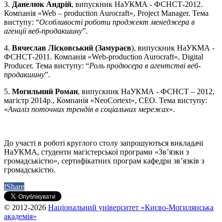
3.
Данелюк Андрій
, випускник НаУКМА - ФСНСТ-2012.
Компанія «Web – production Aurocraft», Project Мanager. Тема
виступу: “
Особливості роботи проджект менеджера в
агенції веб-продакшину
”.
4.
Вячеслав Лісковський (Замураєв
), випускник НаУКМА -
ФСНСТ-2011. Компанія «Web-production Aurocraft», Digital
Producer. Тема виступу: “
Роль продюсера в агентстві веб-
продакшину
”.
5.
Могильний Роман
, випускник НаУКМА - ФСНСТ – 2012,
магістр 2014р., Компанія «NeoCortext», СЕО. Тема виступу:
«
Аналіз поточних трендів в соціальних мережах
».
До участі в роботі круглого столу запрошуються викладачі
НаУКМА, студенти магістерської програми «Зв’язки з
громадськістю», сертифікатних програм кафедри зв’язків з
громадськістю.
f
Share
© 2012-2026
Національний університет «Києво-Могилянська
академія»