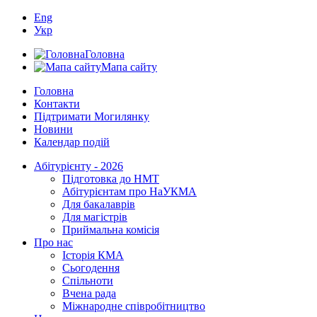
Eng
Укр
Головна
Мапа сайту
Головна
Контакти
Підтримати Могилянку
Новини
Календар подій
Абітурієнту - 2026
Підготовка до НМТ
Абітурієнтам про НаУКМА
Для бакалаврів
Для магістрів
Приймальна комісія
Про нас
Історія КМА
Сьогодення
Спільноти
Вчена рада
Міжнародне співробітництво