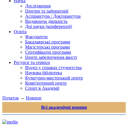
Наука
Дослідження
Центри та лабораторії
Аспірантура / Докторантура
Видавнича діяльність
Дні науки (конференції)
Освіта
Факультети
Бакалаврські програми
Магістерські програми
Сертифікатні програми
Центр забезпечення якості
Ресурси та сервіси
Відділ у справах студентства
Наукова бібліотека
Культурно-мистецький центр
Комп'ютерний центр
Спорт в Академії
Початок
→
Новини
Всі академічні новини