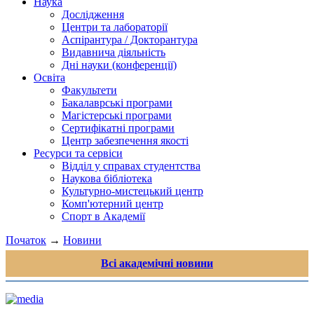
Наука
Дослідження
Центри та лабораторії
Аспірантура / Докторантура
Видавнича діяльність
Дні науки (конференції)
Освіта
Факультети
Бакалаврські програми
Магістерські програми
Сертифікатні програми
Центр забезпечення якості
Ресурси та сервіси
Відділ у справах студентства
Наукова бібліотека
Культурно-мистецький центр
Комп'ютерний центр
Спорт в Академії
Початок
→
Новини
Всі академічні новини