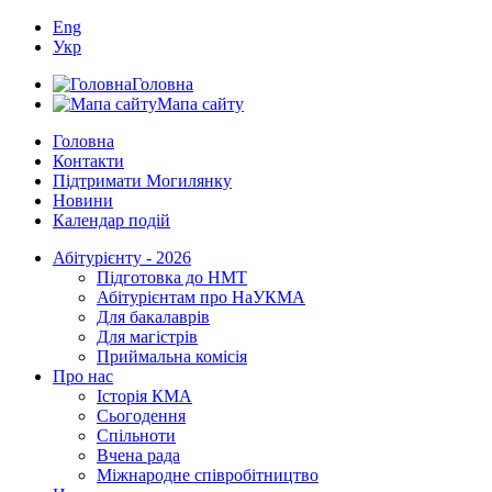
Eng
Укр
Головна
Мапа сайту
Головна
Контакти
Підтримати Могилянку
Новини
Календар подій
Абітурієнту - 2026
Підготовка до НМТ
Абітурієнтам про НаУКМА
Для бакалаврів
Для магістрів
Приймальна комісія
Про нас
Історія КМА
Сьогодення
Спільноти
Вчена рада
Міжнародне співробітництво