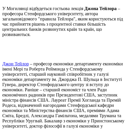
У Могилянці відбудеться гостьова лекція
Джона Тейлора
–
професора Стенфордського університету, автора
загальновідомого "правила Тейлора", яким користуються під
час прийняття рішень з процентної ставки більшість
центральних банків розвинутих країн та країн, що
розвиваються.
Джон Тейлор
– професор економіки департаменту економіки
імені Мері та Роберта Реймонда у Стенфордському
університеті, старший науковий співробітник у галузі
економіки департаменту ім. Джорджа П. Шульца в Інституті
Гувера, директор Стенфордського центру зі вступу до
економіки. Раніше – старший економіст та член Ради
економічних радників при Президентові США, заступник
міністра фінансів США. Лауреат Премії Хогланда та Премій
Родеса, відзначений нагородами Стенфордської кафедри
економіки та Міністерства фінансів США, преміями Адама
Сміта, Бредлі, Александра Гамільтона, медалями Трумана та
Республіки Уругвай. Бакалавр з економіки у Принстонському
університеті, доктор філософії в галузі економіки у