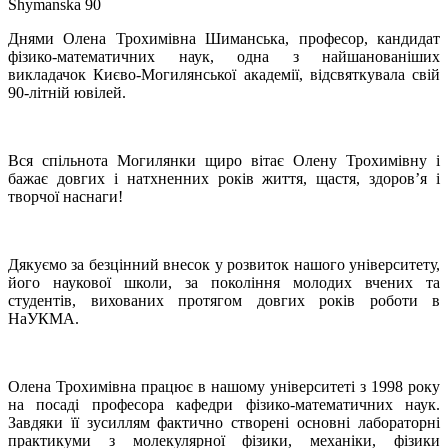
Shymanska 90
Днями Олена Трохимівна Шиманська, професор, кандидат
фізико-математичних наук, одна з найшанованіших
викладачок Києво-Могилянської академії, відсвяткувала свій
90-літній ювілей.
Вся спільнота Могилянки щиро вітає Олену Трохимівну і
бажає довгих і натхненних років життя, щастя, здоров’я і
творчої наснаги!
Дякуємо за безцінний внесок у розвиток нашого університету,
його наукової школи, за покоління молодих вчених та
студентів, вихованих протягом довгих років роботи в
НаУКМА.
Олена Трохимівна працює в нашому університеті з 1998 року
на посаді професора кафедри фізико-математичних наук.
Завдяки її зусиллям фактично створені основні лабораторні
практикуми з молекулярної фізики, механіки, фізики