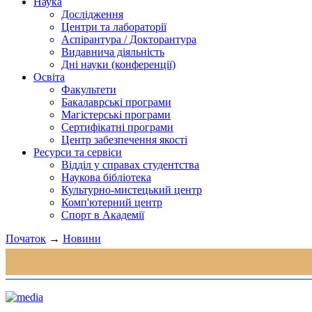
Наука
Дослідження
Центри та лабораторії
Аспірантура / Докторантура
Видавнича діяльність
Дні науки (конференції)
Освіта
Факультети
Бакалаврські програми
Магістерські програми
Сертифікатні програми
Центр забезпечення якості
Ресурси та сервіси
Відділ у справах студентства
Наукова бібліотека
Культурно-мистецький центр
Комп'ютерний центр
Спорт в Академії
Початок
→
Новини