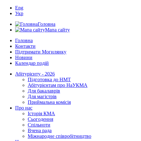
Eng
Укр
Головна
Мапа сайту
Головна
Контакти
Підтримати Могилянку
Новини
Календар подій
Абітурієнту - 2026
Підготовка до НМТ
Абітурієнтам про НаУКМА
Для бакалаврів
Для магістрів
Приймальна комісія
Про нас
Історія КМА
Сьогодення
Спільноти
Вчена рада
Міжнародне співробітництво