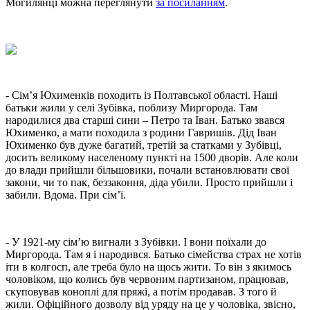
Могилянці можна переглянути
за посиланням
.
- Сім’я Юхименків походить із Полтавської області. Наші
батьки жили у селі Зубівка, поблизу Миргорода. Там
народилися два старші сини – Петро та Іван. Батько звався
Юхименко, а мати походила з родини Гавришів. Дід Іван
Юхименко був дуже багатий, третій за статками у Зубівці,
досить великому населеному пункті на 1500 дворів. Але коли
до влади прийшли більшовики, почали встановлювати свої
закони, чи то пак, беззаконня, діда убили. Просто прийшли і
забили. Вдома. При сім’ї.
- У 1921-му сім’ю вигнали з Зубівки. І вони поїхали до
Миргорода. Там я і народився. Батько сімейства страх не хотів
іти в колгосп, але треба було на щось жити. То він з якимось
чоловіком, що колись був червоним партизаном, працював,
скуповував коноплі для пряжі, а потім продавав. З того й
жили. Офіційного дозволу від уряду на це у чоловіка, звісно,