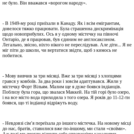
не було. Він вважався «ворогом народу».
- В 1949-му році приїхали в Канаду. Як і всім емігрантам,
довелося тяжко працювати. Була страшенна дискримінація
щодо новоприбулих. Ось я у одному містечку на півночі
Онтаріо, де я працював, був єдиним не англосаксоном.
Легально, звісно, ніхто нікого не переслідував. Але діти... Я не
міг піти до школи, чи вертатися звідти, щоб з кимось не
побитися.
- Мову вивчив за три місяці. Вже за три місяці з хлопцями
грався у ковбоїв. За два роки і зовсім адаптувався. Жили у
містечку Форт Вільям. Малим ще я дуже боявся індіанців.
Поблизу була гора, що звалася Маккей. На тій горі було озеро,
і на все місто вода приходила з того озера. Я років до 11-12-ти
боявся, що ті індіанці відріжуть воду.
- Невдовзі сім’я переїхала до іншого містечка. На новому місці
до нас, братів, ставилися вже по-іншому, ми стали «своїми».
Аж тоді ми змогли відчути себе справжніми канадцями.