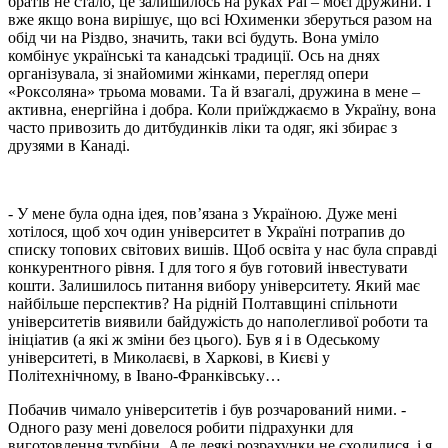
братів не стало, це залишилось на руках Раї – моєї дружини. І
вже якщо вона вирішує, що всі Юхименки зберуться разом на
обід чи на Різдво, значить, таки всі будуть. Вона уміло
комбінує українські та канадські традиції. Ось на днях
організувала, зі знайомими жінками, перегляд опери
«Роксоляна» трьома мовами. Та й взагалі, дружина в мене –
активна, енергійна і добра. Коли приїжджаємо в Україну, вона
часто привозить до дитбудинків ліки та одяг, які збирає з
друзями в Канаді.
- У мене була одна ідея, пов’язана з Україною. Дуже мені
хотілося, щоб хоч один університет в Україні потрапив до
списку топових світових вишів. Щоб освіта у нас була справді
конкурентного рівня. І для того я був готовий інвестувати
кошти. Залишилось питання вибору університету. Який має
найбільше перспектив? На рідній Полтавщині спільноти
університетів виявили байдужість до наполегливої роботи та
ініціатив (а які ж зміни без цього). Був я і в Одеському
університеті, в Миколаєві, в Харкові, в Києві у
Політехнічному, в Івано-Франківську…
Побачив чимало університетів і був розчарований ними. -
Одного разу мені довелося робити підрахунки для
виготовлення турбіни. Але деякі розрахунки не сходилися, і я