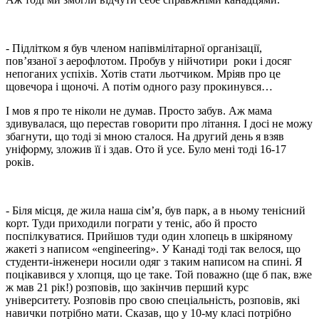
- Підлітком я був членом напівмілітарної організації,
пов’язаної з аерофлотом. Пробув у нійчотири роки і досяг
непоганих успіхів. Хотів стати льотчиком. Мріяв про це
щовечора і щоночі. А потім одного разу прокинувся…
І мов я про те ніколи не думав. Просто забув. Аж мама
здивувалася, що перестав говорити про літання. І досі не можу
збагнути, що тоді зі мною сталося. На другий день я взяв
уніформу, зложив її і здав. Ото й усе. Було мені тоді 16-17
років.
- Біля місця, де жила наша сім’я, був парк, а в ньому тенісний
корт. Туди приходили пограти у теніс, або й просто
поспілкуватися. Прийшов туди один хлопець в шкіряному
жакеті з написом «engineering». У Канаді тоді так велося, що
студенти-інженери носили одяг з таким написом на спині. Я
поцікавився у хлопця, що це таке. Той поважно (ще б пак, вже
ж мав 21 рік!) розповів, що закінчив перший курс
університету. Розповів про свою спеціальність, розповів, які
навички потрібно мати. Сказав, що у 10-му класі потрібно