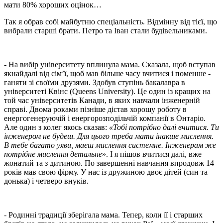
мати 80% хороших оцінок…
Так я обрав собі майбутню спеціальність. Відмінну від тієї, що
вибрали старші брати. Петро та Іван стали будівельниками.
- На вибір університету вплинула мама. Сказала, щоб вступав
якнайдалі від сім’ї, щоб мав більше часу вчитися і поменше -
ганяти зі своїми друзями. Здобув ступінь бакалавра в
університеті Квінс (Queens University). Це один із кращих на
той час університетів Канади, в яких навчали інженерній
справі. Двома роками пізніше дістав хорошу роботу в
енергогенеруючій і енергорозподільчій компанії в Онтаріо.
Але один з колег якось сказав:
«Тобі потрібно далі вчитися. Ти
інженером не будеш. Для цього треба мати інакше мислення.
В тебе багато уяви, маєш мислення системне. Інженерам же
потрібне мислення детальне
». І я пішов вчитися далі, вже
жонатий та з дитиною. По завершенні навчання впродовж 14
років мав свою фірму. У нас із дружиною двоє дітей (син та
донька) і четверо внуків.
- Родинні традиції зберігала мама. Тепер, коли її і старших