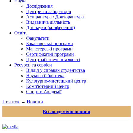
Наука
Дослідження
Центри та лабораторії
Аспірантура / Докторантура
Видавнича діяльність
Дні науки (конференції)
Освіта
Факультети
Бакалаврські програми
Магістерські програми
Сертифікатні програми
Центр забезпечення якості
Ресурси та сервіси
Відділ у справах студентства
Наукова бібліотека
Культурно-мистецький центр
Комп'ютерний центр
Спорт в Академії
Початок
→
Новини
Всі академічні новини