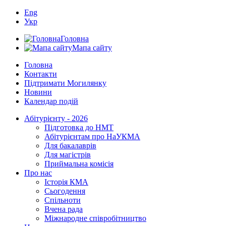
Eng
Укр
Головна
Мапа сайту
Головна
Контакти
Підтримати Могилянку
Новини
Календар подій
Абітурієнту - 2026
Підготовка до НМТ
Абітурієнтам про НаУКМА
Для бакалаврів
Для магістрів
Приймальна комісія
Про нас
Історія КМА
Сьогодення
Спільноти
Вчена рада
Міжнародне співробітництво