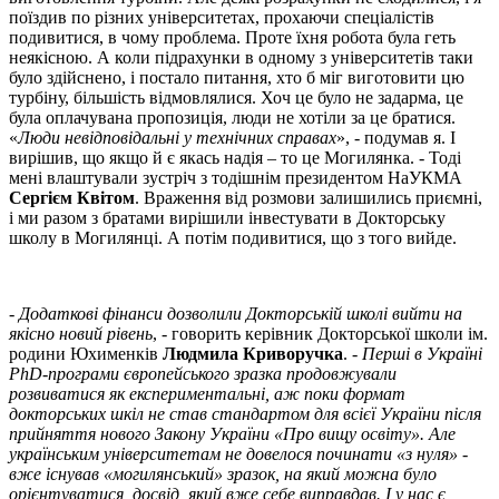
поїздив по різних університетах, прохаючи спеціалістів
подивитися, в чому проблема. Проте їхня робота була геть
неякісною. А коли підрахунки в одному з університетів таки
було здійснено, і постало питання, хто б міг виготовити цю
турбіну, більшість відмовлялися. Хоч це було не задарма, це
була оплачувана пропозиція, люди не хотіли за це братися.
«
Люди невідповідальні у технічних справах
», - подумав я. І
вирішив, що якщо й є якась надія – то це Могилянка. - Тоді
мені влаштували зустріч з тодішнім президентом НаУКМА
Сергієм Квітом
. Враження від розмови залишились приємні,
і ми разом з братами вирішили інвестувати в Докторську
школу в Могилянці. А потім подивитися, що з того вийде.
-
Додаткові фінанси дозволили Докторській школі вийти на
якісно новий рівень
, - говорить керівник Докторської школи ім.
родини Юхименків
Людмила Криворучка
. -
Перші в Україні
PhD-програми європейського зразка продовжували
розвиватися як експериментальні, аж поки формат
докторських шкіл не став стандартом для всієї України після
прийняття нового Закону України «Про вищу освіту». Але
українським університетам не довелося починати «з нуля» -
вже існував «могилянський» зразок, на який можна було
орієнтуватися, досвід, який вже себе виправдав. І у нас є