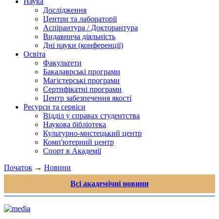
Наука
Дослідження
Центри та лабораторії
Аспірантура / Докторантура
Видавнича діяльність
Дні науки (конференції)
Освіта
Факультети
Бакалаврські програми
Магістерські програми
Сертифікатні програми
Центр забезпечення якості
Ресурси та сервіси
Відділ у справах студентства
Наукова бібліотека
Культурно-мистецький центр
Комп'ютерний центр
Спорт в Академії
Початок
→
Новини
Всі академічні новини