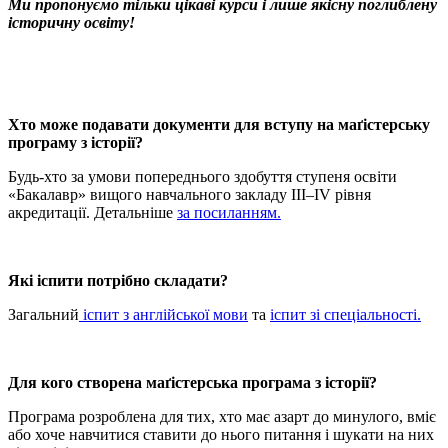
Ми пропонуємо тільки цікаві курси і лише якісну поглиблену
історичну освіту!
Хто може подавати документи для вступу на маґістерську
програму з історії?
Будь-хто за умови попереднього здобуття ступеня освіти
«Бакалавр» вищого навчального закладу III–IV рівня
акредитації. Детальніше
за посиланням.
Які іспити потрібно складати?
Загальний
іспит з англійської мови
та
іспит зі спеціальності.
Для кого створена маґістерська програма з історії?
Програма розроблена для тих, хто має азарт до минулого, вміє
або хоче навчитися ставити до нього питання і шукати на них