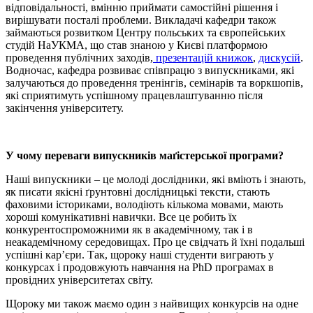
відповідальності, вмінню приймати самостійні рішення і
вирішувати посталі проблеми. Викладачі кафедри також
займаються розвитком Центру польських та європейських
студій НаУКМА, що став знаною у Києві платформою
проведення публічних заходів,
презентацій книжок
,
дискусій
.
Водночас, кафедра розвиває співпрацю з випускниками, які
залучаються до проведення тренінгів, семінарів та воркшопів,
які сприятимуть успішному працевлаштуванню після
закінчення університету.
У чому переваги випускників маґістерської програми?
Наші випускники – це молоді дослідники, які вміють і знають,
як писати якісні ґрунтовні дослідницькі тексти, стають
фаховими істориками, володіють кількома мовами, мають
хороші комунікативні навички. Все це робить їх
конкурентоспроможними як в академічному, так і в
неакадемічному середовищах. Про це свідчать й їхні подальші
успішні кар’єри. Так, щороку наші студенти виграють у
конкурсах і продовжують навчання на PhD програмах в
провідних університетах світу.
Щороку ми також маємо один з найвищих конкурсів на одне