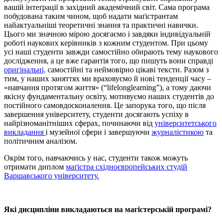
вашій інтеґрації в західний академічний світ. Сама програма
побудована таким чином, щоб надати маґістрантам
найактуальніші теоретичні знання та практичні навички.
Цього ми значною мірою досягаємо і завдяки індивідуальній
роботі наукових керівників з кожним студентом. При цьому
усі наші студенти завжди самостійно обирають тему наукового
дослідження, а це вже гарантія того, що пишуть вони справді
оригінальні,
самостійні та неймовірно цікаві тексти. Разом з
тим, у наших заняттях ми враховуємо й нові тенденції часу –
«навчання протягом життя» (“lifelonglearning”), а тому даючи
якісну фундаментальну освіту, мотивуємо наших студентів до
постійного самовдосконалення. Це запорука того, що після
завершення університету, студенти досягають успіху в
найрізноманітніших сферах, починаючи від
університетського
викладання
і музейної сфери і завершуючи
журналістикою
та
політичним аналізом.
Окрім того, навчаючись у нас, студенти також можуть
отримати диплом
маґістра східноєвропейських студій
Варшавського університету.
Які дисципліни викладаються на магістерській програмі?