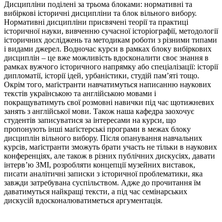
Дисципліни поділені за трьома блоками: нормативні та
вибіркові історичні дисципліни та блок вільного вибору.
Нормативні дисципліни присвячені теорії та практиці
історичної науки, вивченню сучасної історіографії, методології
історичних досліджень та методикам роботи з різними типами
і видами джерел. Водночас курси в рамках блоку вибіркових
дисциплін – це вже можливість вдосконалити своє знання в
рамках вужчого історичного напрямку або спеціалізації: історії
дипломатії, історії ідей, урбаністики, студій пам’яті тощо.
Окрім того, маґістранти навчатимуться написанню наукових
текстів українською та англійською мовами і
покращуватимуть свої розмовні навички під час щотижневих
занять з англійської мови. Також наша кафедра заохочує
студентів записуватися за інтересами на курси, що
пропонують інші маґістерські програми в межах блоку
дисциплін вільного вибору. Після опанування навчальних
курсів, маґістранти зможуть брати участь не тільки в наукових
конференціях, але також в різних публічних дискусіях, давати
інтерв’ю ЗМІ, розробляти концепції музейних виставок,
писати аналітичні записки з історичної проблематики, яка
завжди затребувана суспільством. Адже до прочитання їм
даватимуться найкращі тексти, а під час семінарських
дискусій вдосконалюватиметься аргументація.