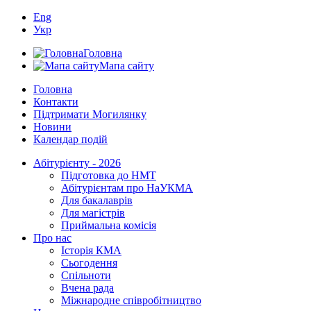
Eng
Укр
Головна
Мапа сайту
Головна
Контакти
Підтримати Могилянку
Новини
Календар подій
Абітурієнту - 2026
Підготовка до НМТ
Абітурієнтам про НаУКМА
Для бакалаврів
Для магістрів
Приймальна комісія
Про нас
Історія КМА
Сьогодення
Спільноти
Вчена рада
Міжнародне співробітництво