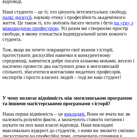
відповіді.
Наші студенти – це ті, хто цінують інтелектуальну свободу,
палкі дискусії
, наукову етику і професійність академічного
життя. Це також ті, хто люблять багато читати і бути
на «ти» з
міжнародною професурою
. Усі разом ми створюємо простір
свободи, в якому плекається індивідуальний шлях кожного
студента.
Тож, якщо ви хочете покращити свої знання з історії,
протестувати дискусійні навички в конкурентному
середовищі, навчитися добре писати кількома мовами, весело і
насичено провести два наступних роки в могилянській
спільноті, збагатитися контактами видатних професорів,
експертів і просто класних людей – тоді ви наш студент!
У чому полягає відмінність між могилянською програмою
та іншими магістерськими програмами з історії?
Наша перша відмінність – це
викладачі.
Вони не вчать вас як
належить розуміти факти, а заохочують ставити питання і
шукати на них ваші власні відповіді. Наші викладачі
максимально відкриті до студентів, з ними ви зможете сміливо
дискутувати на професійні теми, отримувати сприяння у