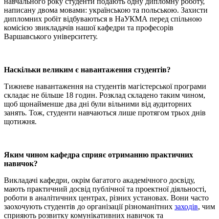
навчального року студенти подають одну дипломну роботу,
написану двома мовами: українською та польською. Захисти
дипломних робіт відбуваються в НаУКМА перед спільною
комісією звикладачів нашої кафедри та професорів
Варшавського університету.
Наскільки великим є навантаження студентів?
Тижневе навантаження на студентів магістерської програми
складає не більше 18 годин. Розклад складено таким чином,
щоб щонайменше два дні були вільними від аудиторних
занять. Тож, студенти навчаються лише протягом трьох днів
щотижня.
Яким чином кафедра сприяє отриманню практичних
навичок?
Викладачі кафедри, окрім багатого академічного досвіду,
мають практичний досвід публічної та проектної діяльності,
роботи в аналітичних центрах, різних установах. Вони часто
заохочують студентів до організації різноманітних
заходів
, чим
сприяють розвитку комунікативних навичок та