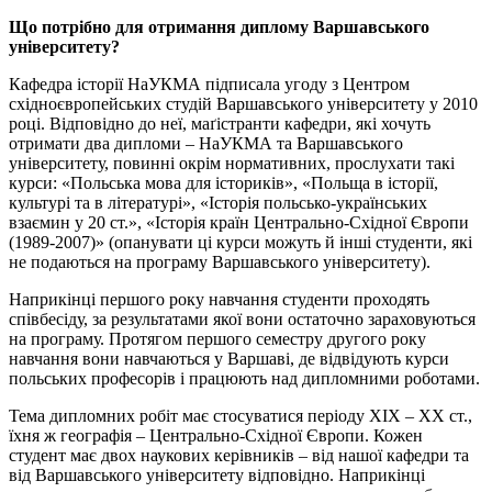
Що потрібно для отримання диплому Варшавського
університету?
Кафедра історії НаУКМА підписала угоду з Центром
східноєвропейських студій Варшавського університету у 2010
році. Відповідно до неї, маґістранти кафедри, які хочуть
отримати два дипломи – НаУКМА та Варшавського
університету, повинні окрім нормативних, прослухати такі
курси: «Польська мова для істориків», «Польща в історії,
культурі та в літературі», «Історія польсько-українських
взаємин у 20 ст.», «Історія країн Центрально-Східної Європи
(1989-2007)» (опанувати ці курси можуть й інші студенти, які
не подаються на програму Варшавського університету).
Наприкінці першого року навчання студенти проходять
співбесіду, за результатами якої вони остаточно зараховуються
на програму. Протягом першого семестру другого року
навчання вони навчаються у Варшаві, де відвідують курси
польських професорів і працюють над дипломними роботами.
Тема дипломних робіт має стосуватися періоду ХІХ – ХХ ст.,
їхня ж географія – Центрально-Східної Європи. Кожен
студент має двох наукових керівників – від нашої кафедри та
від Варшавського університету відповідно. Наприкінці