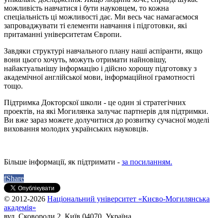
можливість навчатися і бути науковцем, то кожна
спеціальність ці можливості дає. Ми весь час намагаємося
запроваджувати ті елементи навчання і підготовки, які
притаманні університетам Європи.
Завдяки структурі навчального плану наші аспіранти, якщо
вони цього хочуть, можуть отримати найновішу,
найактуальнішу інформацію і дійсно хорошу підготовку з
академічної англійської мови, інформаційної грамотності
тощо.
Підтримка Докторскої школи - це один зі стратегічних
проектів, на які Могилянка залучає партнерів для підтримки.
Ви вже зараз можете долучитися до розвитку сучасної моделі
виховання молодих українських науковців.
Більше інформації, як підтримати -
за посиланням.
f
Share
© 2012-2026
Національний університет «Києво-Могилянська
академія»
вул. Сковороди 2, Київ 04070, Україна