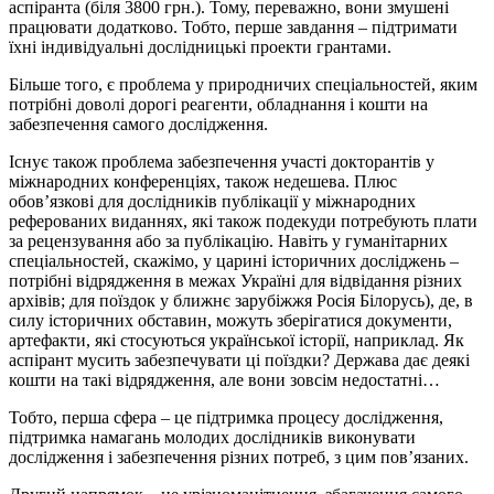
аспіранта (біля 3800 грн.). Тому, переважно, вони змушені
працювати додатково. Тобто, перше завдання – підтримати
їхні індивідуальні дослідницькі проекти грантами.
Більше того, є проблема у природничих спеціальностей, яким
потрібні доволі дорогі реагенти, обладнання і кошти на
забезпечення самого дослідження.
Існує також проблема забезпечення участі докторантів у
міжнародних конференціях, також недешева. Плюс
обов’язкові для дослідників публікації у міжнародних
реферованих виданнях, які також подекуди потребують плати
за рецензування або за публікацію. Навіть у гуманітарних
спеціальностей, скажімо, у царині історичних досліджень –
потрібні відрядження в межах Україні для відвідання різних
архівів; для поїздок у ближнє зарубіжжя Росія Білорусь), де, в
силу історичних обставин, можуть зберігатися документи,
артефакти, які стосуються української історії, наприклад. Як
аспірант мусить забезпечувати ці поїздки? Держава дає деякі
кошти на такі відрядження, але вони зовсім недостатні…
Тобто, перша сфера – це підтримка процесу дослідження,
підтримка намагань молодих дослідників виконувати
дослідження і забезпечення різних потреб, з цим пов’язаних.