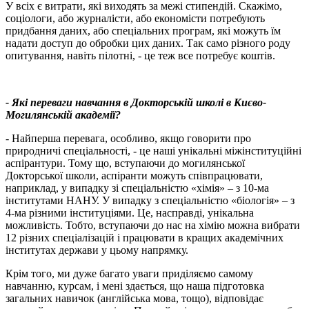
У всіх є витрати, які виходять за межі стипендій. Скажімо,
соціологи, або журналісти, або економісти потребують
придбання даних, або спеціальних програм, які можуть їм
надати доступ до обробки цих даних. Так само різного роду
опитування, навіть пілотні, - це теж все потребує коштів.
- Які переваги навчання в Докторській школі в Києво-
Могилянській академії?
- Найперша перевага, особливо, якщо говорити про
природничі спеціальності, - це наші унікальні міжінституційні
аспірантури. Тому що, вступаючи до могилянської
Докторської школи, аспіранти можуть співпрацювати,
наприклад, у випадку зі спеціальністю «хімія» – з 10-ма
інститутами НАНУ. У випадку з спеціальністю «біологія» – з
4-ма різними інституціями. Це, насправді, унікальна
можливість. Тобто, вступаючи до нас на хімію можна вибрати
12 різних спеціалізацій і працювати в кращих академічних
інститутах держави у цьому напрямку.
Крім того, ми дуже багато уваги приділяємо самому
навчанню, курсам, і мені здається, що наша підготовка
загальних навичок (англійська мова, тощо), відповідає