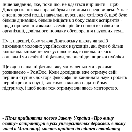
Інше завдання, яке, поки що, не вдається вирішити – щоб
Докторська школа справді була активним середовищем. У нас
є певні окремі події, навчальні курси, але хотілося б, щоб було
більше динаміки, більше ініціатив з боку самих аспірантів -
щодо проведення якихось семінарів без нашої вказівки чи
організації, довільного порядку обговорення наукових тем...
Ну і, нарешті, бачу також Докторську школу як засіб
виховання молодих українських науковців, які були б більш
відповідальними перед суспільством, втілювали якісь
соціальні чи освітні ініціативи, звернені до широкої публіки.
Ще одна наша ініціатива, яку ми маленькими кроками
розвиваємо – PostDoc. Коли дослідник вже отримує свій
перший ступінь доктора філософії чи кандидата наук і робить
перші кроки в науці, так само важливо надати йому
підтримку, і щоб вони теж отримували якесь менторство.
-
Після прийняття нового Закону України «Про вищу
освіту» аспірантури в усіх університетах держави, в тому
числі в Могилянці, мають прийти до одного стандарту,