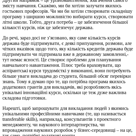
Другий напрямок – це урізноманітнення, збагачення самого
змісту навчання. Скажімо, ми би хотіли залучати якихось
гостьових професорів. Чи ми би хотіли створювати складнішу
програму з ширшою можливістю вибирати курси, створювати
літні школи. Тобто, друга потреба – це забезпечення більшої
кількості курсів, ніж це забезпечує держава.
До речі, зараз досі не з’ясовано, яку саме кількість курсів
держава буде підтримувати, є деякі припущення, розмови, але
чітких вказівок щодо того, яку кількість кредитів держава буде
підтримувати чи підтримала вже в державному замовленні,-
тут немає ясності. Це створює проблеми для планування
навчального навантаження. Плюс треба враховувати, що
аспірантські курси трудомісткі у виконанні, вони потребують
більше уваги викладача до студента, більший обсяг перевірки
знань. Тому я думаю про те, що потрібна програма якихось
додаткових грантів для викладачів, які розробляють якісь
унікальні інноваційні курси, оскільки це теж дуже важлива
складова підготовки.
Нарешті, щоб запрошувати для викладання людей з якимись
унікальними професійними навичками (те, що називається
transferable skills), наприклад, консультантів з проектного
менеджменту, чи наукового інтерпартнерства, чи
впровадження наукових розробок у бізнес-середовищі – на це,
так само, потрібні додаткові кошти.