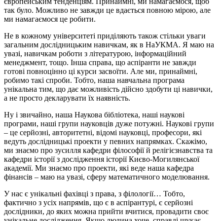
європейським тенденціям. Принаймні, ми намагаємося, щоб
так було. Можливо не завжди це вдається повною мірою, але
ми намагаємося це робити.
Не в кожному університеті приділяють також стільки уваги
загальним дослідницьким навичкам, як в НаУКМА. Я маю на
увазі, навичкам роботи з літературою, інформаційний
менеджмент, тощо. Інша справа, що аспіранти не завжди
готові повноцінно ці курси засвоїти. Але ми, принаймні,
робимо такі спроби. Тобто, наша навчальна програма
унікальна тим, що дає можливість дійсно здобути ці навички,
а не просто декларувати їх наявність.
Ну і звичайно, наша Наукова бібліотека, наші наукові
програми, наші групи науковців дуже потужні. Наукові групи
– це серйозні, авторитетні, відомі науковці, професори, які
ведуть дослідницькі проекти у певних напрямках. Скажімо,
ми знаємо про зусилля кафедри філософії й релігієзнавства та
кафедри історії з дослідження історії Києво-Могилянської
академії. Ми знаємо про проекти, які веде наша кафедра
фінансів – маю на увазі, сферу математичного моделювання.
У нас є унікальні фахівці з права, з філології… Тобто,
фактично з усіх напрямів, що є в аспірантурі, є серйозні
дослідники, до яких можна прийти вчитися, провадити своє
унікальне дослідження. Якщо людина хоче, справді шукає