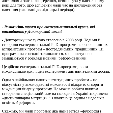
англомовна звітна конференція, певні паузи у навчальному
році для того, щоб аспіранти мали час на дослідження без
навчання (так звані дослідницькі періоди).
- Розкажіть трохи про експериментальні курси, які
викладають у Докторській школі.
- Докторську школу було створено в 2008 році. Тоді ми й
створили експериментальні PhD-програми на основі чинних
аспірантських програм – пострадянських, традиційних. Ці
програми на сьогодні залишаються, хоча поступово
заміщаються у розкладі новими, реформованими.
Це дійсно експериментальні PhD-програми, вони
міждисциплінарні, і цей експеримент дав нам великий досвід.
Одна з найбільших наших інституційних проблем – це
відсутність у законодавстві можливості відкрито створити
міждисциплінарну програму. Це можна робити шляхом
створення спеціалізацій, але на сьогодні в Україні закріплена
«дисциплінарна матриця», і я вважаю це одним з недоліків
освітньої реформи.
Скажімо, ми мали програму, яка називається «філософія і