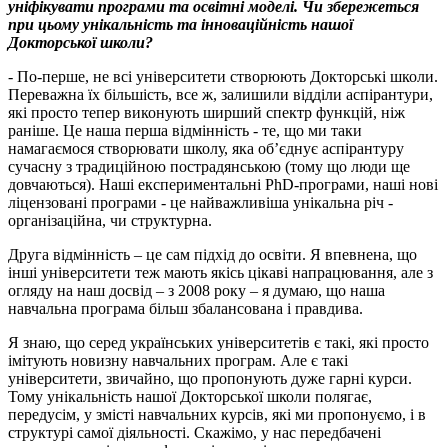
уніфікувати програми та освітні моделі. Чи збережеться
при цьому унікальність та інноваційність нашої
Докторської школи?
- По-перше, не всі університети створюють Докторські школи.
Переважна їх більшість, все ж, залишили відділи аспірантури,
які просто тепер виконують ширший спектр функцій, ніж
раніше. Це наша перша відмінність - те, що ми таки
намагаємося створювати школу, яка об’єднує аспірантуру
сучасну з традиційною пострадянською (тому що люди ще
довчаються). Наші експериментальні PhD-програми, наші нові
ліцензовані програми - це найважливіша унікальна річ -
організаційна, чи структурна.
Друга відмінність – це сам підхід до освіти. Я впевнена, що
інші університети теж мають якісь цікаві напрацювання, але з
огляду на наш досвід – з 2008 року – я думаю, що наша
навчальна програма більш збалансована і правдива.
Я знаю, що серед українських університетів є такі, які просто
імітують новизну навчальних програм. Але є такі
університети, звичайно, що пропонують дуже гарні курси.
Тому унікальність нашої Докторської школи полягає,
передусім, у змісті навчальних курсів, які ми пропонуємо, і в
структурі самої діяльності. Скажімо, у нас передбачені