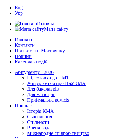
Eng
Укр
Головна
Мапа сайту
Головна
Контакти
Підтримати Могилянку
Новини
Календар подій
Абітурієнту - 2026
Підготовка до НМТ
Абітурієнтам про НаУКМА
Для бакалаврів
Для магістрів
Приймальна комісія
Про нас
Історія КМА
Сьогодення
Спільноти
Вчена рада
Міжнародне співробітництво