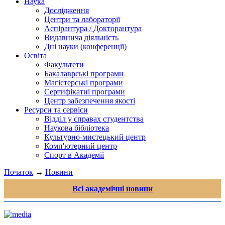
Наука
Дослідження
Центри та лабораторії
Аспірантура / Докторантура
Видавнича діяльність
Дні науки (конференції)
Освіта
Факультети
Бакалаврські програми
Магістерські програми
Сертифікатні програми
Центр забезпечення якості
Ресурси та сервіси
Відділ у справах студентства
Наукова бібліотека
Культурно-мистецький центр
Комп'ютерний центр
Спорт в Академії
Початок
→
Новини
Всі академічні новини