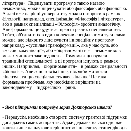
література». Ліцензувати програму з такою назвою
неможливо, можна ліцензувати або філософію, або філологію.
А далі вже на рівні університету можна створити в рамках
філології, наприклад, спеціалізацію «Філософія і література»,
або в рамках спеціалізації «Філософія» зробити аналогічну.
Але формально це будуть аспіранти різних спеціальностей.
Тобто, об'єднати їх в один колектив спеціальними зусиллями
можна, але відкрито ліцензувати інноваційну програму,
наприклад, «суспільні трансформації», яка у нас була, або
«масові комунікації», або «біорізноманіття» – неможливо в
межах чинного законодавства. Тому ми ліцензували
традиційні спеціальності, а ці програми існують в рамках
інших. Наприклад, «біорізноманіття» - в рамках спеціальності
«біологія». Але ж це зовсім інше, ніж якби ми могли
ліцензувати цю спеціальність якось інакше! Це така
формальна проблема, яку необхідно вирішити на
законодавчому – підкреслюю – рівні.
- Якої підтримки потребує зараз Докторська школа?
- Передусім, необхідно створити систему грантової підтримки
досліджень самих аспірантів. Адже держава на сьогодні дає
кошти лише на наукове керівництво і невелику стипендію для