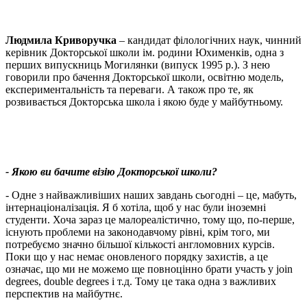
Людмила Криворучка
– кандидат філологічних наук, чинний
керівник Докторської школи ім. родини Юхименків, одна з
перших випускниць Могилянки (випуск 1995 р.). З нею
говорили про бачення Докторської школи, освітню модель,
експериментальність та переваги. А також про те, як
розвивається Докторська школа і якою буде у майбутньому.
- Якою ви бачите візію Докторської школи?
- Одне з найважливіших наших завдань сьогодні – це, мабуть,
інтернаціоналізація. Я б хотіла, щоб у нас були іноземні
студенти. Хоча зараз це малореалістично, тому що, по-перше,
існують проблеми на законодавчому рівні, крім того, ми
потребуємо значно більшої кількості англомовних курсів.
Поки що у нас немає оновленого порядку захистів, а це
означає, що ми не можемо ще повноцінно брати участь у join
degrees, double degrees і т.д. Тому це така одна з важливих
перспектив на майбутнє.