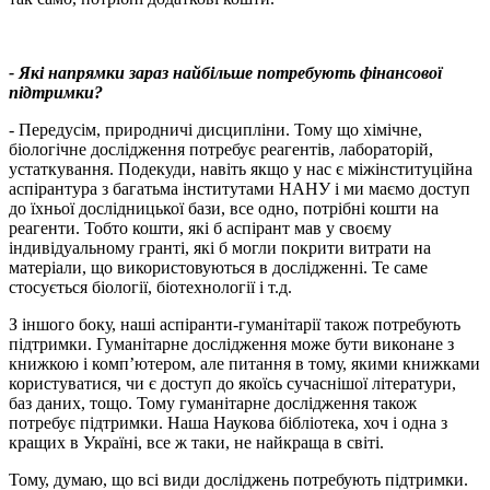
- Які напрямки зараз найбільше потребують фінансової
підтримки?
- Передусім, природничі дисципліни. Тому що хімічне,
біологічне дослідження потребує реагентів, лабораторій,
устаткування. Подекуди, навіть якщо у нас є міжінституційна
аспірантура з багатьма інститутами НАНУ і ми маємо доступ
до їхньої дослідницької бази, все одно, потрібні кошти на
реагенти. Тобто кошти, які б аспірант мав у своєму
індивідуальному гранті, які б могли покрити витрати на
матеріали, що використовуються в дослідженні. Те саме
стосується біології, біотехнології і т.д.
З іншого боку, наші аспіранти-гуманітарії також потребують
підтримки. Гуманітарне дослідження може бути виконане з
книжкою і комп’ютером, але питання в тому, якими книжками
користуватися, чи є доступ до якоїсь сучаснішої літератури,
баз даних, тощо. Тому гуманітарне дослідження також
потребує підтримки. Наша Наукова бібліотека, хоч і одна з
кращих в Україні, все ж таки, не найкраща в світі.
Тому, думаю, що всі види досліджень потребують підтримки.