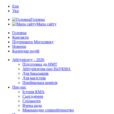
Eng
Укр
Головна
Мапа сайту
Головна
Контакти
Підтримати Могилянку
Новини
Календар подій
Абітурієнту - 2026
Підготовка до НМТ
Абітурієнтам про НаУКМА
Для бакалаврів
Для магістрів
Приймальна комісія
Про нас
Історія КМА
Сьогодення
Спільноти
Вчена рада
Міжнародне співробітництво