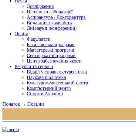
Наука
Дослідження
Центри та лабораторії
Аспірантура / Докторантура
Видавнича діяльність
Дні науки (конференції)
Освіта
Факультети
Бакалаврські програми
Магістерські програми
Сертифікатні програми
Центр забезпечення якості
Ресурси та сервіси
Відділ у справах студентства
Наукова бібліотека
Культурно-мистецький центр
Комп'ютерний центр
Спорт в Академії
Початок
→
Новини