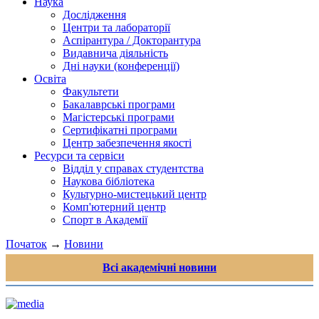
Наука
Дослідження
Центри та лабораторії
Аспірантура / Докторантура
Видавнича діяльність
Дні науки (конференції)
Освіта
Факультети
Бакалаврські програми
Магістерські програми
Сертифікатні програми
Центр забезпечення якості
Ресурси та сервіси
Відділ у справах студентства
Наукова бібліотека
Культурно-мистецький центр
Комп'ютерний центр
Спорт в Академії
Початок
→
Новини
Всі академічні новини