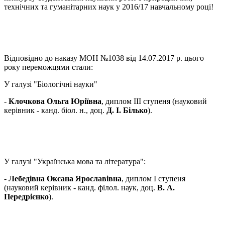
технічних та гуманітарних наук у 2016/17 навчальному році!
Відповідно до наказу МОН №1038 від 14.07.2017 р. цього
року переможцями стали:
У галузі "Біологічні науки"
-
Клочкова Ольга Юріївна
, диплом ІІІ ступеня (науковий
керівник - канд. біол. н., доц.
Д. І. Білько
).
У галузі "Українська мова та література":
-
Лебедівна Оксана Ярославівна
, диплом І ступеня
(науковий керівник - канд. філол. наук, доц.
В. А.
Передрієнко
).