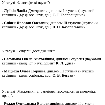
У галузі "Філософські науки":
-
Лубкін Даніїл Дмитрович
, диплом І ступеня (науковий
керівник - д-р філос. наук, доц.
С. І. Головащенко
),
-
Спічек Ярослав Олегович
, диплом ІІІ ступеня (науковий
керівник - д-р філос. наук, доц.
В. П. Козловський
).
У галузі "Гендерні дослідження":
-
Сафонова Олена Анатоліївна
, диплом І ступеня (науковий
керівник - канд. іст. наук, доцент
К. Л. Диса
),
-
Мацьоха Ольга Ігорівна
, диплом ІІІ ступеня (науковий
керівник - канд. соціол.н., доц.
О. В. Богдан
).
У галузі "Маркетинг, управління персоналом та економіка
праці":
-
Рожко Олександра Володимирівна
, диплом ІІ ступеня