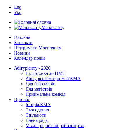
Eng
Укр
Головна
Мапа сайту
Головна
Контакти
Підтримати Могилянку
Новини
Календар подій
Абітурієнту - 2026
Підготовка до НМТ
Абітурієнтам про НаУКМА
Для бакалаврів
Для магістрів
Приймальна комісія
Про нас
Історія КМА
Сьогодення
Спільноти
Вчена рада
Міжнародне співробітництво