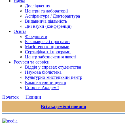
Наука
Дослідження
Центри та лабораторії
Аспірантура / Докторантура
Видавнича діяльність
Дні науки (конференції)
Освіта
Факультети
Бакалаврські програми
Магістерські програми
Сертифікатні програми
Центр забезпечення якості
Ресурси та сервіси
Відділ у справах студентства
Наукова бібліотека
Культурно-мистецький центр
Комп'ютерний центр
Спорт в Академії
Початок
→
Новини
Всі академічні новини