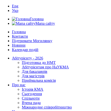
Eng
Укр
Головна
Мапа сайту
Головна
Контакти
Підтримати Могилянку
Новини
Календар подій
Абітурієнту - 2026
Підготовка до НМТ
Абітурієнтам про НаУКМА
Для бакалаврів
Для магістрів
Приймальна комісія
Про нас
Історія КМА
Сьогодення
Спільноти
Вчена рада
Міжнародне співробітництво