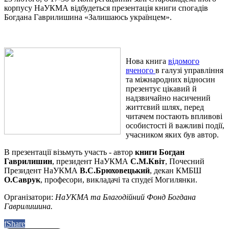
корпусу НаУКМА відбудеться презентація книги спогадів
Богдана Гаврилишина «Залишаюсь українцем».
Нова книга
відомого
вченого
в галузі управління
та міжнародних відносин
презентує цікавий й
надзвичайно насичений
життєвий шлях, перед
читачем постають впливові
особистості й важливі події,
учасником яких був автор.
В презентації візьмуть участь - автор
книги Богдан
Гаврилишин
, президент НаУКМА
С.М.Квіт
, Почесний
Президент НаУКМА
В.С.Брюховецький
, декан КМБШ
О.Саврук
, професори, викладачі та спудеї Могилянки.
Організатори:
НаУКМА та Благодійний Фонд Богдана
Гаврилишина.
f
Share