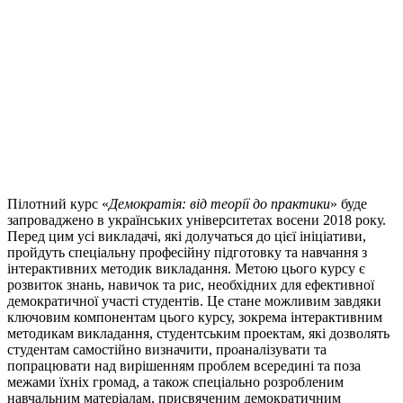
Пілотний курс «
Демократія: від теорії до практики
» буде
запроваджено в українських університетах восени 2018 року.
Перед цим усі викладачі, які долучаться до цієї ініціативи,
пройдуть спеціальну професійну підготовку та навчання з
інтерактивних методик викладання. Метою цього курсу є
розвиток знань, навичок та рис, необхідних для ефективної
демократичної участі студентів. Це стане можливим завдяки
ключовим компонентам цього курсу, зокрема інтерактивним
методикам викладання, студентським проектам, які дозволять
студентам самостійно визначити, проаналізувати та
попрацювати над вирішенням проблем всередині та поза
межами їхніх громад, а також спеціально розробленим
навчальним матеріалам, присвяченим демократичним