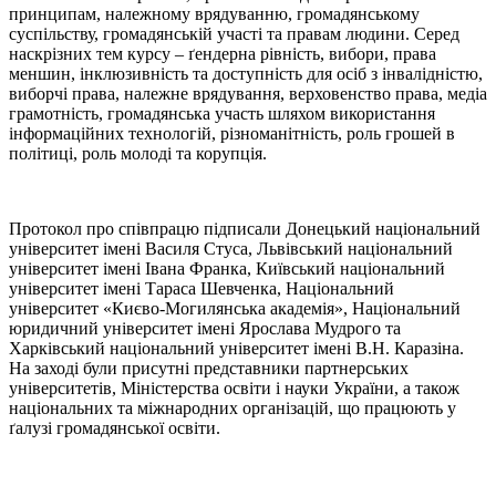
принципам, належному врядуванню, громадянському
суспільству, громадянській участі та правам людини. Серед
наскрізних тем курсу – ґендерна рівність, вибори, права
меншин, інклюзивність та доступність для осіб з інвалідністю,
виборчі права, належне врядування, верховенство права, медіа
грамотність, громадянська участь шляхом використання
інформаційних технологій, різноманітність, роль грошей в
політиці, роль молоді та корупція.
Протокол про співпрацю підписали Донецький національний
університет імені Василя Стуса, Львівський національний
університет імені Івана Франка, Київський національний
університет імені Тараса Шевченка, Національний
університет «Києво-Могилянська академія», Національний
юридичний університет імені Ярослава Мудрого та
Харківський національний університет імені В.Н. Каразіна.
На заході були присутні представники партнерських
університетів, Міністерства освіти і науки України, а також
національних та міжнародних організацій, що працюють у
ґалузі громадянської освіти.