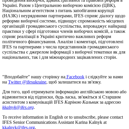
проведення виборчої, адміністративної та правової реформ в
Україні. Разом з Центральною виборчою комісією (ЦВК),
Національним агентством з питань запобігання корупції
(НАЗК) і неурядовими партнерами, IFES сприяє діалогу щодо
реформи виборчої системи, підвищує спроможність місцевих
організацій громадянського суспільства, впроваджує найкращі
практики у сфері підготовки членів виборчих комісій, а також
сприяє реалізації в Україні критично важливих реформ
політичного фінансування. Аналізи і коментарі, підготовлені
IFES та партнерами з числа представників громадянського
суспільства є джерелом інформації з виборчої тематики як для
національних, так і для міжнародних зацікавлених сторін.
"Вподобайте" нашу сторінку на
Facebook
і слідкуйте за нами
на
Twitter @ifesukraine
, щоб залишатися на зв'язку.
Для того, щоб отримувати інформацію англійською мовою або
відмовитися від підписки, будь ласка, зв'яжіться зі Старшим
асистентом з комунікацій IFES
Каріною Кальник
за адресою
kkalnyk@ifes.org
.
To receive information in English or to unsubscribe, please contact
IFES Senior Communications Assistant Karina Kalnyk at
kkalnyk@ifes.org
.