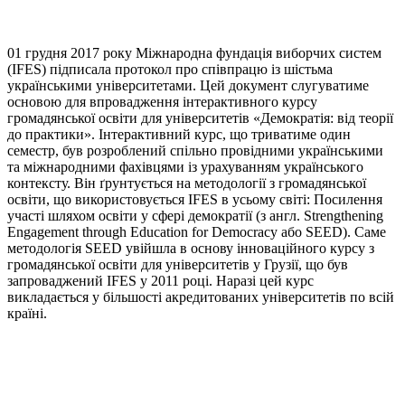
01 грудня 2017 року Міжнародна фундація виборчих систем
(IFES) підписала протокол про співпрацю із шістьма
українськими університетами. Цей документ слугуватиме
основою для впровадження інтерактивного курсу
громадянської освіти для університетів «Демократія: від теорії
до практики». Інтерактивний курс, що триватиме один
семестр, був розроблений спільно провідними українськими
та міжнародними фахівцями із урахуванням українського
контексту. Він ґрунтується на методології з громадянської
освіти, що використовується IFES в усьому світі: Посилення
участі шляхом освіти у сфері демократії (з англ. Strengthening
Engagement through Education for Democracy або SEED). Саме
методологія SEED увійшла в основу інноваційного курсу з
громадянської освіти для університетів у Грузії, що був
запроваджений IFES у 2011 році. Наразі цей курс
викладається у більшості акредитованих університетів по всій
країні.