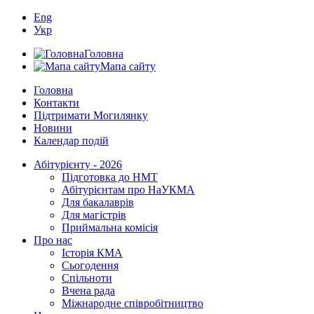
Eng
Укр
Головна
Мапа сайту
Головна
Контакти
Підтримати Могилянку
Новини
Календар подій
Абітурієнту - 2026
Підготовка до НМТ
Абітурієнтам про НаУКМА
Для бакалаврів
Для магістрів
Приймальна комісія
Про нас
Історія КМА
Сьогодення
Спільноти
Вчена рада
Міжнародне співробітництво