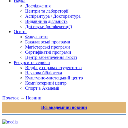
Наука
Дослідження
Центри та лабораторії
Аспірантура / Докторантура
Видавнича діяльність
Дні науки (конференції)
Освіта
Факультети
Бакалаврські програми
Магістерські програми
Сертифікатні програми
Центр забезпечення якості
Ресурси та сервіси
Відділ у справах студентства
Наукова бібліотека
Культурно-мистецький центр
Комп'ютерний центр
Спорт в Академії
Початок
→
Новини
Всі академічні новини