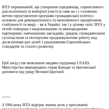
IFES переконаний, що утворення середовища, сприятливого
для політичної та виборчої участі (а саме це і є головною
метою представленої програми громадянської освіти) є
основою для демократичного та економічного процвітання,
стабільності та миру – як в Україні, так і у цілому світі. IFES у
тісній співпраці з національними та міжнародними
партнерами, навчальними закладами, урядом, громадянським
суспільством та експертами продовжуватиме роботу над
досягненням цих цілей з урахуванням Європейських
стандартів та сталого розвитку.
Цей захід став можливим завдяки підтримці USAID,
Міністерства міжнародних справ Канади та британської
допомоги від уряду Великої Британії.
-------
З 1994 року IFES відіграє значну роль у просуванні