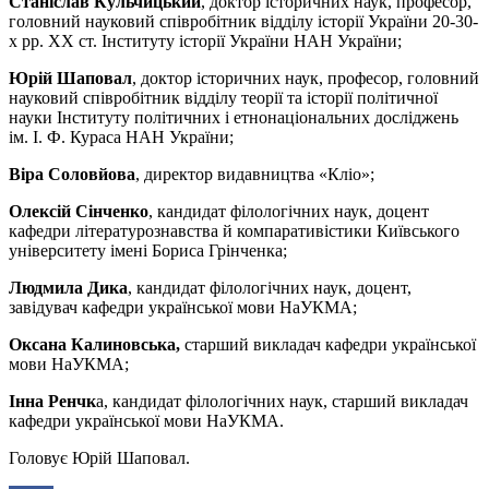
Станіслав Кульчицький
, доктор історичних наук, професор,
головний науковий співробітник відділу історії України 20-30-
х рр. ХХ ст. Інституту історії України НАН України;
Юрій Шаповал
, доктор історичних наук, професор, головний
науковий співробітник відділу теорії та історії політичної
науки Інституту політичних і етнонаціональних досліджень
ім. І. Ф. Кураса НАН України;
Віра Соловйова
, директор видавництва «Кліо»;
Олексій Сінченко
, кандидат філологічних наук, доцент
кафедри літературознавства й компаративістики Київського
університету імені Бориса Грінченка;
Людмила Дика
, кандидат філологічних наук, доцент,
завідувач кафедри української мови НаУКМА;
Оксана Калиновська,
старший викладач кафедри української
мови НаУКМА;
Інна Ренчк
а, кандидат філологічних наук, старший викладач
кафедри української мови НаУКМА.
Головує Юрій Шаповал.