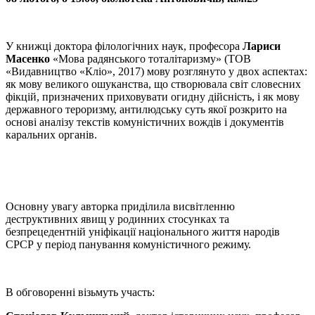
У книжці доктора філологічних наук, професора
Лариси
Масенко
«Мова радянського тоталітаризму» (ТОВ
«Видавництво «Кліо», 2017) мову розглянуто у двох аспектах:
як мову великого ошуканства, що створювала світ словесних
фікцій, призначених приховувати огидну дійсність, і як мову
державного тероризму, антилюдську суть якої розкрито на
основі аналізу текстів комуністичних вождів і документів
каральних органів.
Основну увагу авторка приділила висвітленню
деструктивних явищ у родинних стосунках та
безпрецедентній уніфікації національного життя народів
СРСР у період панування комуністичного режиму.
В обговоренні візьмуть участь: