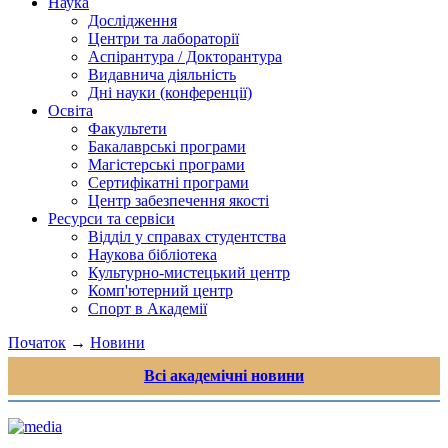
Наука
Дослідження
Центри та лабораторії
Аспірантура / Докторантура
Видавнича діяльність
Дні науки (конференції)
Освіта
Факультети
Бакалаврські програми
Магістерські програми
Сертифікатні програми
Центр забезпечення якості
Ресурси та сервіси
Відділ у справах студентства
Наукова бібліотека
Культурно-мистецький центр
Комп'ютерний центр
Спорт в Академії
Початок
→
Новини
Всі академічні новини