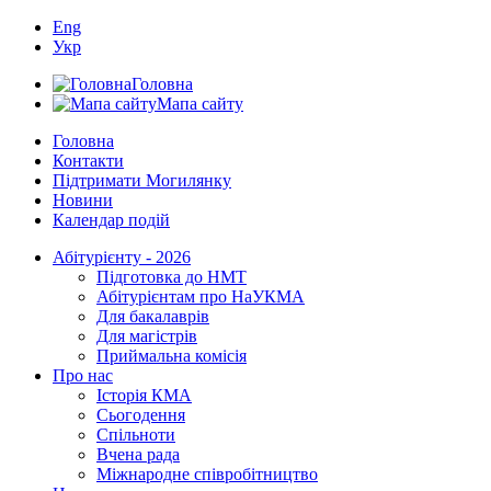
Eng
Укр
Головна
Мапа сайту
Головна
Контакти
Підтримати Могилянку
Новини
Календар подій
Абітурієнту - 2026
Підготовка до НМТ
Абітурієнтам про НаУКМА
Для бакалаврів
Для магістрів
Приймальна комісія
Про нас
Історія КМА
Сьогодення
Спільноти
Вчена рада
Міжнародне співробітництво