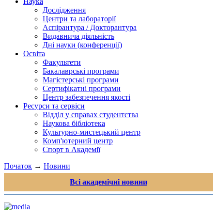
Наука
Дослідження
Центри та лабораторії
Аспірантура / Докторантура
Видавнича діяльність
Дні науки (конференції)
Освіта
Факультети
Бакалаврські програми
Магістерські програми
Сертифікатні програми
Центр забезпечення якості
Ресурси та сервіси
Відділ у справах студентства
Наукова бібліотека
Культурно-мистецький центр
Комп'ютерний центр
Спорт в Академії
Початок
→
Новини
Всі академічні новини