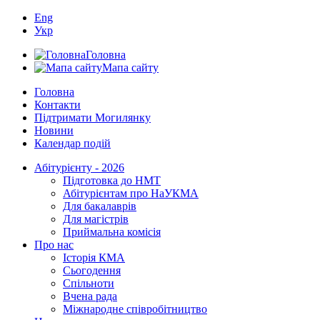
Eng
Укр
Головна
Мапа сайту
Головна
Контакти
Підтримати Могилянку
Новини
Календар подій
Абітурієнту - 2026
Підготовка до НМТ
Абітурієнтам про НаУКМА
Для бакалаврів
Для магістрів
Приймальна комісія
Про нас
Історія КМА
Сьогодення
Спільноти
Вчена рада
Міжнародне співробітництво