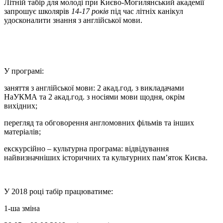
Літній табір для молоді при Києво-Могилянський академії
запрошує школярів
14-17 років
під час літніх канікул
удосконалити знання з англійської мови.
У програмі:
заняття з англійської мови: 2 акад.год. з викладачами
НаУКМА та 2 акад.год. з носіями мови щодня, окрім
вихідних;
перегляд та обговорення англомовних фільмів та інших
матеріалів;
екскурсійно – культурна програма: відвідування
найвизначніших історичних та культурних пам’яток Києва.
У 2018 році табір працюватиме:
1-ша зміна