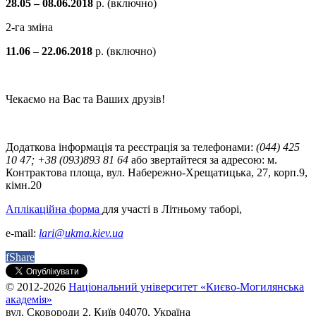
28.05 – 08.06.2018
р. (включно)
2-га зміна
11.06
–
22.06.2018
р. (включно)
Чекаємо на Вас та Ваших друзів!
Додаткова інформація та реєстрація за телефонами:
(044) 425
10 47; +38 (093)893 81 64
або звертайтеся за адресою: м.
Контрактова площа, вул. Набережно-Хрещатицька, 27, корп.9,
кімн.20
Аплікаційна форма
для участі в Літньому таборі,
e-mail:
lari@ukma.kiev.ua
f
Share
© 2012-2026
Національний університет «Києво-Могилянська
академія»
вул. Сковороди 2, Київ 04070, Україна