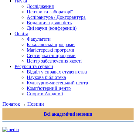
Наука
Дослідження
Центри та лабораторії
Аспірантура / Докторантура
Видавнича діяльність
Дні науки (конференції)
Освіта
Факультети
Бакалаврські програми
Магістерські програми
Сертифікатні програми
Центр забезпечення якості
Ресурси та сервіси
Відділ у справах студентства
Наукова бібліотека
Культурно-мистецький центр
Комп'ютерний центр
Спорт в Академії
Початок
→
Новини
Всі академічні новини