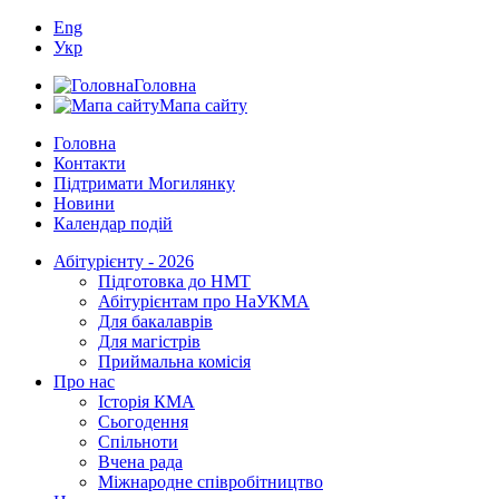
Eng
Укр
Головна
Мапа сайту
Головна
Контакти
Підтримати Могилянку
Новини
Календар подій
Абітурієнту - 2026
Підготовка до НМТ
Абітурієнтам про НаУКМА
Для бакалаврів
Для магістрів
Приймальна комісія
Про нас
Історія КМА
Сьогодення
Спільноти
Вчена рада
Міжнародне співробітництво