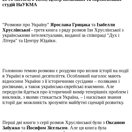
студій НаУКМА
"Розмови про Україну"
Ярослава Грицака
та
Ізабелли
Хруслінської
- третя книга з ряду розмов Ізи Хруслінської з
українськими інтелектуалами, виданої за співпраці "Дух і
Літера" та Центру Юдаїки.
Головною темою розмови є роздуми про вплив історії на події
в Україні в останні десятиліття. Особливий наголос мають
відносини України з її історичними сусідами – поляками і
росіянами, а також українсько-єврейські взаємини. Але
передусім йдеться про історичний вимір теперішніх проблем і
викликів, з якими стикається Україна, – і наскільки знання
історії дає можливість зрозуміти майбутні сценарії розвитку.
Перші дві книги з серії розмов Хруслінської були з
Оксаною
Забужко
та
Йосифом Зісельсом
. Але ця книга була