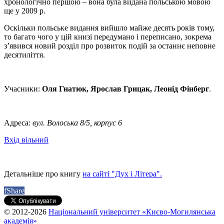
хронологічно першою – вона була видана польською мовою
ще у 2009 р.
Оскільки польське видання вийшло майже десять років тому,
то багато чого у цій книзі передумано і переписано, зокрема
з’явився новий розділ про розвиток подій за останнє неповне
десятиліття.
Учасники:
Оля Гнатюк, Ярослав Грицак, Леонід Фінберг
.
Адреса:
вул. Волоська 8/5, корпус 6
Вхід вільний
Детальніше про книгу
на сайті "Дух і Літера".
f
Share
© 2012-2026
Національний університет «Києво-Могилянська
академія»