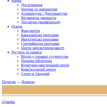
Наука
Дослідження
Центри та лабораторії
Аспірантура / Докторантура
Видавнича діяльність
Дні науки (конференції)
Освіта
Факультети
Бакалаврські програми
Магістерські програми
Сертифікатні програми
Центр забезпечення якості
Ресурси та сервіси
Відділ у справах студентства
Наукова бібліотека
Культурно-мистецький центр
Комп'ютерний центр
Спорт в Академії
Початок
→
Новини