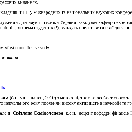
 фахових виданнях,
викладачів ФЕН у міжнародних та національних наукових конфере
лужений діяч науки і техніки України, завідувач кафедри економі
нівців, зокрема студентів (!), зможуть представити свої досягне
first come first served».
01 жовтня.
І»
нком
(бп і мп фінанси, 2010) з метою підтримки особистісного т
навчального року проявили високу активність в науковій та гро
тала п.
Світлана Сєміколенова
, к.е.н., доцент кафедри фінанс