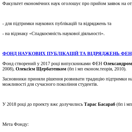
Факультет економічних наук оголошує про прийом заявок на от
- для підтримки наукових публікацій та відряджень та
- на відзнаку «Спадкоємність наукової діяльності».
ФОНД НАУКОВИХ ПУБЛІКАЦІЙ ТА ВІДРЯДЖЕНЬ ФЕН
Фонд створений у 2017 році випускниками ФЕН
Олександром
2008),
Олексієм Щербатенком
(бп і мп економ.теорія, 2010).
Засновники приняли рішення розвивати традицію підтримки нау
можливості для сучасного покоління студентів.
У 2018 році до проекту вжє долучились
Тарас Басараб
(бп і мп
Мета Фонду: