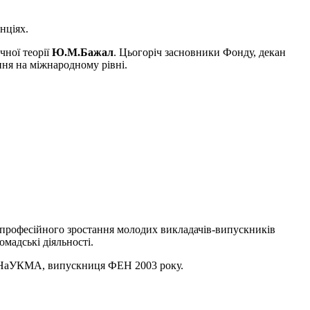
нціях.
чної теорії
Ю.М.Бажал
. Цьогоріч засновники Фонду, декан
ння на міжнародному рівні.
а професійного зростання молодих викладачів-випускників
мадські діяльності.
ів НаУКМА, випускниця ФЕН 2003 року.