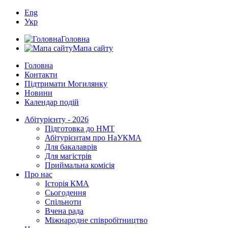
Eng
Укр
Головна
Мапа сайту
Головна
Контакти
Підтримати Могилянку
Новини
Календар подій
Абітурієнту - 2026
Підготовка до НМТ
Абітурієнтам про НаУКМА
Для бакалаврів
Для магістрів
Приймальна комісія
Про нас
Історія КМА
Сьогодення
Спільноти
Вчена рада
Міжнародне співробітництво