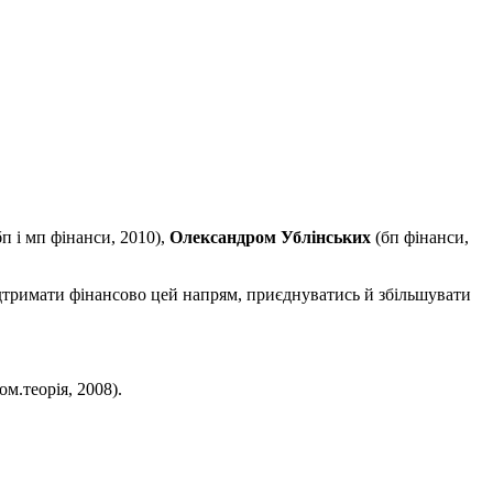
п і мп фінанси, 2010),
Олександром Ублінських
(бп фінанси,
дтримати фінансово цей напрям, приєднуватись й збільшувати
ом.теорія, 2008).