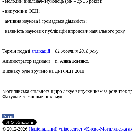
- молодий викладач-науковець (вік – до 35 років);
- випускник ФЕН;
- активна наукова і громадська діяльність;
- наявність наукових публікацій впродовж навчального року.
Термін подачі
аплікацій
–
01 жовтня 2018 року
.
Адміністратор відзнаки – п
. Анна Ісаєнк
о.
Відзнаку буде вручено на Дні ФЕН-2018.
Могилянська спільнота щиро дякує випускникам за розвиток трад
Факультету економічних наук.
f
Share
© 2012-2026
Національний університет «Києво-Могилянська ак