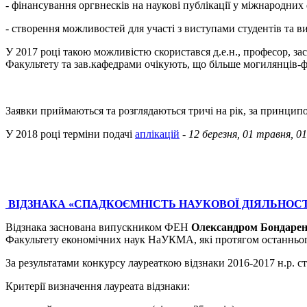
- фінансування оргвнесків на наукові публікації у міжнародних
- створення можливостей для участі з виступами студентів та 
У 2017 році такою можливістю скористався д.е.н., професор, зас
Факультету та зав.кафедрами очікують, що більше могилянців-фе
Заявки приймаються та розглядаються тричі на рік, за принципом «
У 2018 році терміни подачі
аплікацій
-
12 березня, 01 травня, 
ВІДЗНАКА «СПАДКОЄМНІСТЬ НАУКОВОЇ ДІЯЛЬНОСТ
Відзнака заснована випускником ФЕН
Олександром Бондаре
Факультету економічних наук НаУКМА, які протягом останнього 
За результатами конкурсу лауреаткою відзнаки 2016-2017 н.р. с
Критерії визначення лауреата відзнаки: