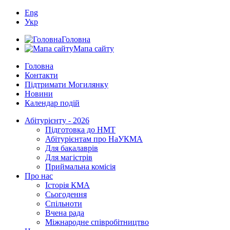
Eng
Укр
Головна
Мапа сайту
Головна
Контакти
Підтримати Могилянку
Новини
Календар подій
Абітурієнту - 2026
Підготовка до НМТ
Абітурієнтам про НаУКМА
Для бакалаврів
Для магістрів
Приймальна комісія
Про нас
Історія КМА
Сьогодення
Спільноти
Вчена рада
Міжнародне співробітництво