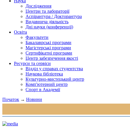
Наука
Дослідження
Центри та лабораторії
Аспірантура / Докторантура
Видавнича діяльність
Дні науки (конференції)
Освіта
Факультети
Бакалаврські програми
Магістерські програми
Сертифікатні програми
Центр забезпечення якості
Ресурси та сервіси
Відділ у справах студентства
Наукова бібліотека
Культурно-мистецький центр
Комп'ютерний центр
Спорт в Академії
Початок
→
Новини