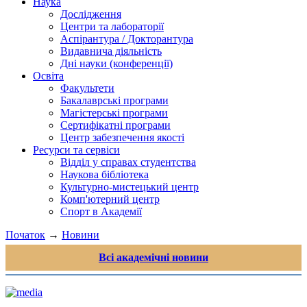
Наука
Дослідження
Центри та лабораторії
Аспірантура / Докторантура
Видавнича діяльність
Дні науки (конференції)
Освіта
Факультети
Бакалаврські програми
Магістерські програми
Сертифікатні програми
Центр забезпечення якості
Ресурси та сервіси
Відділ у справах студентства
Наукова бібліотека
Культурно-мистецький центр
Комп'ютерний центр
Спорт в Академії
Початок
→
Новини
Всі академічні новини