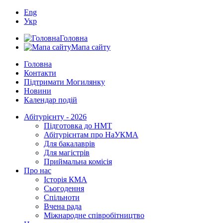
Eng
Укр
Головна
Мапа сайту
Головна
Контакти
Підтримати Могилянку
Новини
Календар подій
Абітурієнту - 2026
Підготовка до НМТ
Абітурієнтам про НаУКМА
Для бакалаврів
Для магістрів
Приймальна комісія
Про нас
Історія КМА
Сьогодення
Спільноти
Вчена рада
Міжнародне співробітництво