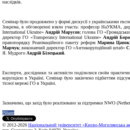
наслідків.
Семінар було продовжено у формі дискусії з українськими експ
Зокрема, в обговоренні взяли участь: професор НаУКМА, ди
International Ukraine»
Андрій Марусов
; голова ГО «Громадськ
директор ГО «Transperancy International Ukraine»
Андрій Бор
правопорядку Реанімаційного пакету реформ
Марина Цапок
Марчук
; виконавчий директор ГО «Антикорупційний штаб»
С
Я. Мудрого
Андрій Білецький
.
Експерти, дослідники та активісти поділилися своїм практични
корупцією в Україні. Семінар було закінчено підбиттям підсу
тісної мережі ГО в Україні.
Зазначимо, що захід було реалізовано за підтримки NWО (Netherla
f
Share
© 2012-2026
Національний університет «Києво-Могилянська ак