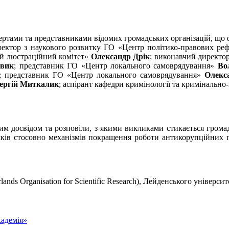
ертами та представниками відомих громадських організацій, що ф
ректор з наукового розвитку ГО «Центр політико-правових р
ий люстраційний комітет»
Олександр Дрік
; виконавчий директо
овик
; представник ГО «Центр локального самоврядування»
Во
; представник ГО «Центр локального самоврядування»
Олекс
ергій Миткалик
; аспірант кафедри кримінології та кримінальн
м досвідом та розповіли, з якими викликами стикається громадян
мків стосовно механізмів покращення роботи антикорупційних г
nds Organisation for Scientific Research), Лейденського універси
адемія»