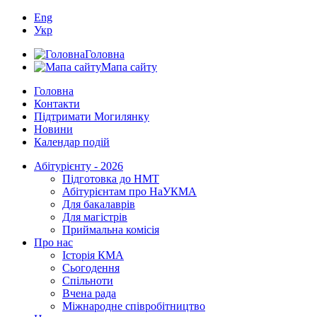
Eng
Укр
Головна
Мапа сайту
Головна
Контакти
Підтримати Могилянку
Новини
Календар подій
Абітурієнту - 2026
Підготовка до НМТ
Абітурієнтам про НаУКМА
Для бакалаврів
Для магістрів
Приймальна комісія
Про нас
Історія КМА
Сьогодення
Спільноти
Вчена рада
Міжнародне співробітництво