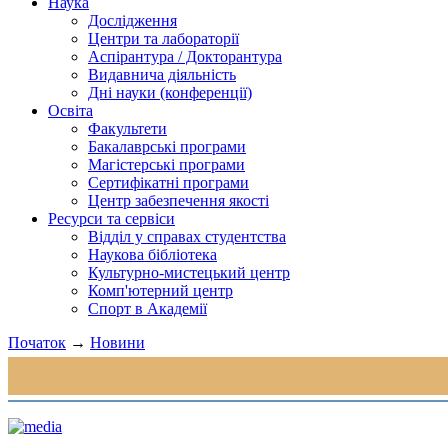
Наука
Дослідження
Центри та лабораторії
Аспірантура / Докторантура
Видавнича діяльність
Дні науки (конференції)
Освіта
Факультети
Бакалаврські програми
Магістерські програми
Сертифікатні програми
Центр забезпечення якості
Ресурси та сервіси
Відділ у справах студентства
Наукова бібліотека
Культурно-мистецький центр
Комп'ютерний центр
Спорт в Академії
Початок
→
Новини