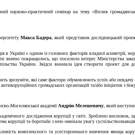
одний науково-практичний семінар на тему «Вплив громадянсь
іверситету
Макса Бадера
, який представив дослідницький прое
 в Україні є одним із головних факторів владної асиметрії, нері
їні значно покращились, що посилило інтерес Міністерства зако
ільства України. Звідси виникла ідея створити проект для дос
ить зрозуміти, які саме фактори обумовлюють успіх або невдачу а
антикорупційних громадських організацій та/або ініціатив з бок
Києво-Могилянської академії
Андрію Мелешевичу
, який виступи
 академічного дослідження корупції у світі. Зроблено висновок,
тема корупції та боротьби з нею оминала увагу суспільствознавців
жливість комплексного та усестороннього вивчення явища кор