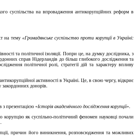
кого суспільства на впровадження антикорупційних реформ в
кт на тему
«Громадянське суспільство проти корупції в Україні:
вності та політичної ізоляції. Попри це, на думку дослідника, з
рдонних справ Нідерландів до більш глибокого дослідження та
лідження політичної ролі, стратегії дій та характеру впливу
нтикорупційної активності в Україні. Це, в свою чергу, відкриє
у закордонних донорів.
в з презентацією «
Історія академічного дослідження корупції
».
 що корупцію як суспільно-політичний феномен науковці почали
.
упції, причин його виникнення, розповсюдження та можливих