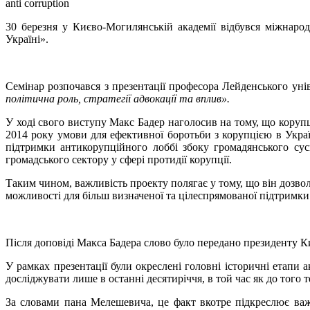
anti corruption
30 березня у Києво-Могилянській академії відбувся міжнар
Україні».
Семінар розпочався з презентації професора Лейденського ун
політична роль, стратегії адвокації та вплив».
У ході свого виступу Макс Бадер наголосив на тому, що корупція
2014 року умови для ефективної боротьби з корупцією в Укра
підтримки антикорупційного лоббі збоку громадянського сусп
громадського сектору у сфері протидії корупції.
Таким чином, важливість проекту полягає у тому, що він дозвол
можливості для більш визначеної та цілеспрямованої підтримки 
Після доповіді Макса Бадера слово було передано президенту 
У рамках презентації були окреслені головні історичні етапи
досліджувати лише в останні десятиріччя, в той час як до того 
За словами пана Мелешевича, це факт вкотре підкреслює ва