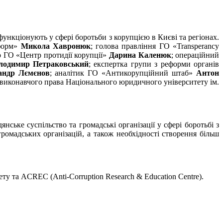
ункціонують у сфері боротьби з корупцією в Києві та регіонах.
еформ»
Микола Хавронюк
; голова правління ГО «Transperancy
р ГО «Центр протидії корупції»
Дарина Каленюк
; операційний
лодимир Петраковський
; експертка групи з реформи органів
андр Лємєнов
; аналітик ГО «Антикорупційний штаб»
Антон
о-виконавчого права Національного юридичного університету ім.
ське суспільство та громадські організації у сфері боротьбі з
ромадських організацій, а також необхідності створення більш
тету та ACREC (Anti-Corruption Research & Education Centre).