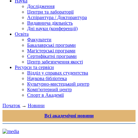
Наука
Дослідження
Центри та лабораторії
Аспірантура / Докторантура
Видавнича діяльність
Дні науки (конференції)
Освіта
Факультети
Бакалаврські програми
Магістерські програми
Сертифікатні програми
Центр забезпечення якості
Ресурси та сервіси
Відділ у справах студентства
Наукова бібліотека
Культурно-мистецький центр
Комп'ютерний центр
Спорт в Академії
Початок
→
Новини
Всі академічні новини