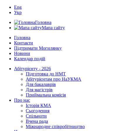
Eng
Укр
Головна
Мапа сайту
Головна
Контакти
Підтримати Могилянку
Новини
Календар подій
Абітурієнту - 2026
Підготовка до НМТ
Абітурієнтам про НаУКМА
Для бакалаврів
Для магістрів
Приймальна комісія
Про нас
Історія КМА
Сьогодення
Спільноти
Вчена рада
Міжнародне співробітництво