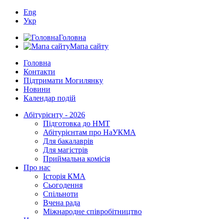
Eng
Укр
Головна
Мапа сайту
Головна
Контакти
Підтримати Могилянку
Новини
Календар подій
Абітурієнту - 2026
Підготовка до НМТ
Абітурієнтам про НаУКМА
Для бакалаврів
Для магістрів
Приймальна комісія
Про нас
Історія КМА
Сьогодення
Спільноти
Вчена рада
Міжнародне співробітництво