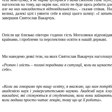
наголосив на тому, що окрім нас, ніхто не буде щось робити дл
але на них накладається відповідальність»
, - сказав співак. 
великі, далекі цілі і уявити себе в кінці цього шляху:
«І запит
завершив Святослав Вакарчук.
Опісля ще близько півтори години гість Могилянки відповідав 
країнами, і проблеми та перспективи освіти в нашій державі.
Ми наведемо деякі тези, на яких Святослав Вакарчук наголошу
«Розпач і злість – погані порадники в ситуації, коли ви шукає
себе».
«Коли ми говоримо про вищу освіту, я вважаю, що нам потрібн
академією наук і університетською наукою. Академії наук існ
викладачі, які спілкуються зі студентами, коли вони займаю
коли людина просто читає лекцію, тому що це її робота».