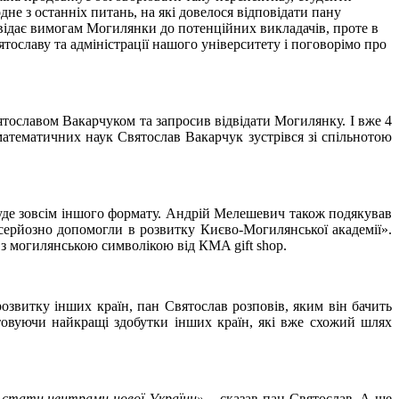
не з останніх питань, на які довелося відповідати пану
овідає вимогам Могилянки до потенційних викладачів, проте в
ятославу та адміністрації нашого університету і поговорімо про
тославом Вакарчуком та запросив відвідати Могилянку. І вже 4
-математичних наук Святослав Вакарчук зустрівся зі спільнотою
уде зовсім іншого формату. Андрій Мелешевич також подякував
 серйозно допомогли в розвитку Києво-Могилянської академії».
 могилянською символікою від КMA gift shop.
озвитку інших країн, пан Святослав розповів, яким він бачить
товуючи найкращі здобутки інших країн, які вже схожий шлях
ть стати центрами нової України»
, - сказав пан Святослав. А ще