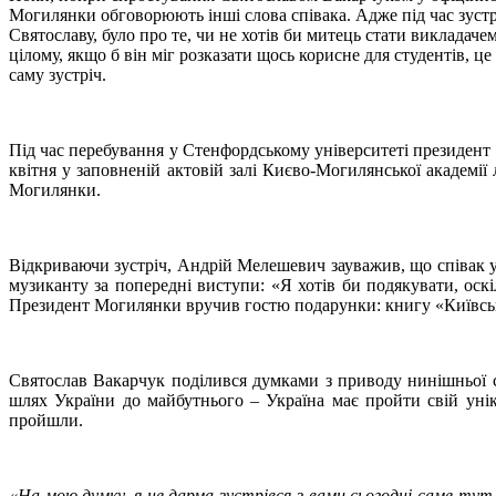
Могилянки обговорюють інші слова співака. Адже під час зустрі
Святославу, було про те, чи не хотів би митець стати виклада
цілому, якщо б він міг розказати щось корисне для студентів, ц
саму зустріч.
Під час перебування у Стенфордському університеті президент
квітня у заповненій актовій залі Києво-Могилянської академії
Могилянки.
Відкриваючи зустріч, Андрій Мелешевич зауважив, що співак 
музиканту за попередні виступи: «Я хотів би подякувати, оск
Президент Могилянки вручив гостю подарунки: книгу «Київсь
Святослав Вакарчук поділився думками з приводу нинішньої си
шлях України до майбутнього – Україна має пройти свій уні
пройшли.
«На мою думку, я не дарма зустрівся з вами сьогодні саме ту