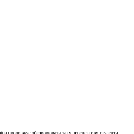
аїна продовжує обговорювати таку перспективу, студенти