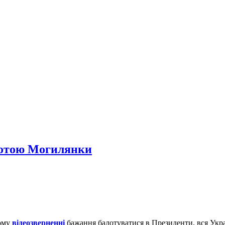
ьнотою Могилянки
ному
відеозверненні
бажання балотуватися в Президенти, вся Укр