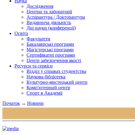
Наука
Дослідження
Центри та лабораторії
Аспірантура / Докторантура
Видавнича діяльність
Дні науки (конференції)
Освіта
Факультети
Бакалаврські програми
Магістерські програми
Сертифікатні програми
Центр забезпечення якості
Ресурси та сервіси
Відділ у справах студентства
Наукова бібліотека
Культурно-мистецький центр
Комп'ютерний центр
Спорт в Академії
Початок
→
Новини