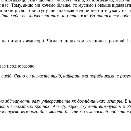
я нас. Тому, якщо ми хочемо більше, то мусимо і більше віддават
Наприкінці свого виступу він побажав менше звертати увагу на п
айте себе: ви задоволені тим, що сталося? Ви пишаєтеся собо
на питання аудиторії. Чимало інших тем зачепили в розмові: і тв
вав неодноразово:
те вихід. Якщо ви шукаєте вихід, найкращими порадниками є розум,
о збільшувати вагу університетів як дослідницьких центрів. В н
ують в багатьох країнах. Але функцію, яку вони виконують в У
ться наукою кожного дня, мають більше можливостей поділитися