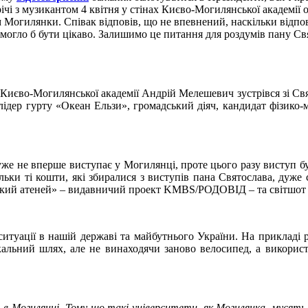
чі з музикантом 4 квітня у стінах Києво-Могилянської академії од
чем Могилянки. Співак відповів, що не впевнений, наскільки відп
е могло б бути цікаво. Залишимо це питання для роздумів пану Св
 Києво-Могилянської академії Андрій Мелешевич зустрівся зі Свя
 лідер гурту «Океан Ельзи», громадський діяч, кандидат фізико
уже не вперше виступає у Могилянці, проте цього разу виступ б
ільки ті кошти, які збиралися з виступів пана Святослава, дуже
кий атеней» – видавничий проект KMBS/РОДОВІД – та світшот з
туації в нашій державі та майбутнього України. На прикладі р
кальний шлях, але не винаходячи заново велосипед, а викорис
т, в Могилянці. Тому що такі університети, як Могилянка, муся