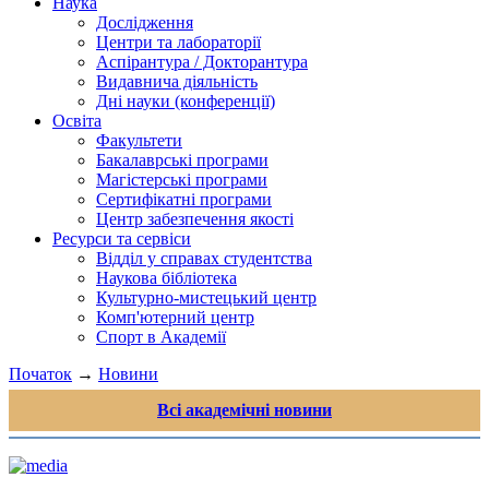
Наука
Дослідження
Центри та лабораторії
Аспірантура / Докторантура
Видавнича діяльність
Дні науки (конференції)
Освіта
Факультети
Бакалаврські програми
Магістерські програми
Сертифікатні програми
Центр забезпечення якості
Ресурси та сервіси
Відділ у справах студентства
Наукова бібліотека
Культурно-мистецький центр
Комп'ютерний центр
Спорт в Академії
Початок
→
Новини
Всі академічні новини