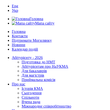
Eng
Укр
Головна
Мапа сайту
Головна
Контакти
Підтримати Могилянку
Новини
Календар подій
Абітурієнту - 2026
Підготовка до НМТ
Абітурієнтам про НаУКМА
Для бакалаврів
Для магістрів
Приймальна комісія
Про нас
Історія КМА
Сьогодення
Спільноти
Вчена рада
Міжнародне співробітництво