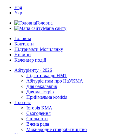
Eng
Укр
Головна
Мапа сайту
Головна
Контакти
Підтримати Могилянку
Новини
Календар подій
Абітурієнту - 2026
Підготовка до НМТ
Абітурієнтам про НаУКМА
Для бакалаврів
Для магістрів
Приймальна комісія
Про нас
Історія КМА
Сьогодення
Спільноти
Вчена рада
Міжнародне співробітництво