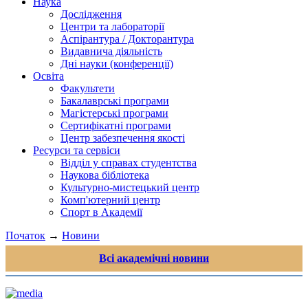
Наука
Дослідження
Центри та лабораторії
Аспірантура / Докторантура
Видавнича діяльність
Дні науки (конференції)
Освіта
Факультети
Бакалаврські програми
Магістерські програми
Сертифікатні програми
Центр забезпечення якості
Ресурси та сервіси
Відділ у справах студентства
Наукова бібліотека
Культурно-мистецький центр
Комп'ютерний центр
Спорт в Академії
Початок
→
Новини
Всі академічні новини