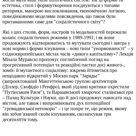
естетика, стилі і формоутворення поєднуються з типами
риторики, манерою висловлювання, економічною логікою,
поведінковими моделями повсякдення, що також були
притаманними саме для "соціалістичного світу"?
Які з цих стилів, форм, настроїв та модальностей пережили
колапс соціалістичних режимів у 1989-1991; і як вони
продовжують відтворюватись та мутувати сьогодні і завтра у
нові норми і форми існування – нові типи "унормованості" – у
східноєвропейських містах часів «дикого капіталізму»? Лекція
Міхала Муравскі пропонує поглиблений погляд на
прогресивний потенціал та реакційні пастки досі живого-,
зомбі- й мутантного соціалізму: зокрема йтиметься про
нещодавно відкритий у Москві парк "Зарядьє"
(запроектований Мангеттенською групою архітекторів
(Діллер, Скофідіо і Ренфро), який уїдливі критики охрестили
"Путінським Раєм"), та Варшавський хмарочос сталінської ери
– Палац Культури і Науки, що й досі продовжує нависати над
містом, але також і випромінювати дух потенційної
"громадянської непокори" – і це попри те, що режим, якому
він зобов’язаний своїм існуванням, сколапсував три
десятиліття тому.