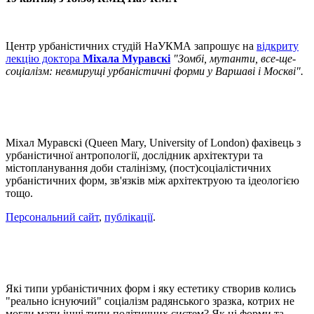
Центр урбаністичних студій НаУКМА запрошує на
відкриту
лекцію доктора
Міхала Муравскі
"Зомбі, мутанти, все-ще-
соціалізм: невмирущі урбаністичні форми у Варшаві і Москві".
Міхал Муравскі (Queen Mary, University of London) фахівець з
урбаністичної антропології, дослідник архітектури та
містопланування доби сталінізму, (пост)соціалістичних
урбаністичних форм, зв'язків між архітектруою та ідеологією
тощо.
Персональний сайт
,
публікації
.
Які типи урбаністичних форм і яку естетику створив колись
"реально існуючий" соціалізм радянського зразка, котрих не
могли мати інші типи політичних систем? Як ці форми та